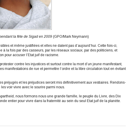
 pendant la fête de Sigad en 2009
(GPO/Mark Neymann)
bles et même justifiées et elles ne datent pas d’aujourd’hui. Cette fois-ci,
à la fois par des casseurs, par les réseaux sociaux, par des politiciens, et
on pour accuser l’Etat juif de racisme.
rotester contre les injustices et surtout contre la mort d’un jeune manifestant,
s manifestations de rue et permettre l’ordre et la libre circulation tout en évitant
s préjugés et les préjudices seront mis définitivement aux vestiaires. Rendons-
e les voir vivre avec le sourire parmi nous.
Apartheid, nous formons nous une grande famille, le peuple du Livre, des Dix
ntier pour vivre dans la fraternité au sein du seul Etat juif de la planète.