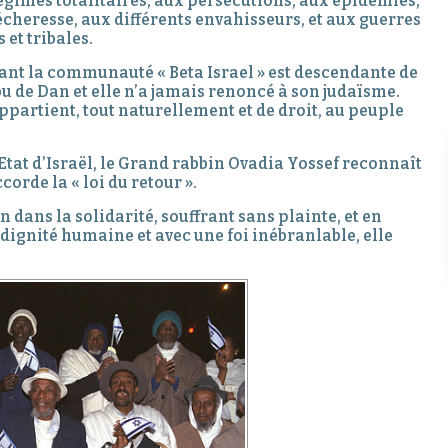
égimes totalitaires, aux persécutions, aux épidémies,
sécheresse, aux différents envahisseurs, et aux guerres
s et tribales.
ant la communauté « Beta Israel » est descendante de
ibu de Dan et elle n’a jamais renoncé à son judaïsme.
appartient, tout naturellement et de droit, au peuple
l’Etat d’Israël, le Grand rabbin Ovadia Yossef reconnaît
orde la « loi du retour ».
dans la solidarité, souffrant sans plainte, et en
a dignité humaine et avec une foi inébranlable, elle