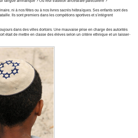
ur langue amharique ? Ou leur tradition ancestrale particulière ?
naire, ni à nos fêtes ou à nos livres sacrés hébraïques. Ses enfants sont des
aille. Ils sont premiers dans les compétions sportives et s’intègrent
toujours dans des villes dortoirs. Une mauvaise prise en charge des autorités
rt était de mettre en classe des élèves selon un critère ethnique et un laisser-