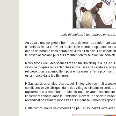
Juifs éthiopiens à leur arrivée en Isra
Au départ, une poignée d’hommes et de femmes seulement exaucè
chemin du retour » devient réalité. Une première opération extra
aérien un nombre considérable de Juifs d’Ethiopie. Les condition
le désert accablant, plusieurs meurent en route avant de pouvoir a
Nous avons vécu des scènes tirées d’un film biblique à la Cecil 
vêtus de longues robes blanches et chaussés de sandales, livre 
religieux, puis s’agenouillent pour embrasser la Terre promise… 
est annoncé dans les Ecritures.
Hélas, après un chaleureux accueil, l’intégration connaîtra problè
conditions de vie biblique, dans des villages lointains et perdus, sa
rapidement à la modernité. Toutefois, nous devrions reconnaître q
finalement échoué dans leur mission. Devant une société israélienn
revendications étaient modestes et l’argent seulement n’apporte 
Cette communauté se contentait de peu, et souhaitait vivre avec re