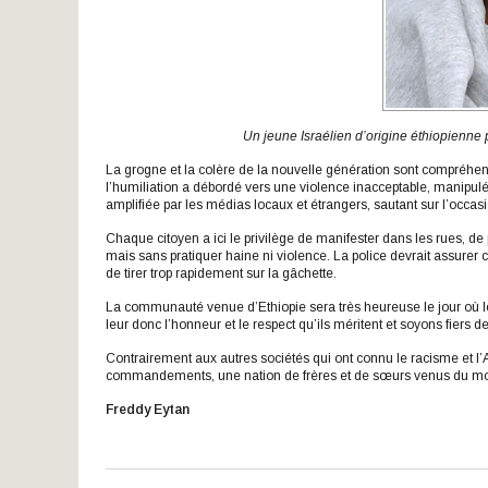
Un jeune Israélien d’origine éthiopienne
La grogne et la colère de la nouvelle génération sont compréhensi
l’humiliation a débordé vers une violence inacceptable, manipulée 
amplifiée par les médias locaux et étrangers, sautant sur l’occasi
Chaque citoyen a ici le privilège de manifester dans les rues, de p
mais sans pratiquer haine ni violence. La police devrait assurer ce
de tirer trop rapidement sur la gâchette.
La communauté venue d’Ethiopie sera très heureuse le jour où le
leur donc l’honneur et le respect qu’ils méritent et soyons fiers d
Contrairement aux autres sociétés qui ont connu le racisme et l’
commandements, une nation de frères et de sœurs venus du monde e
Freddy Eytan