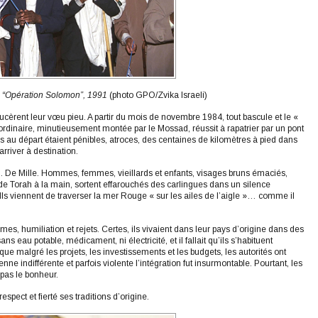
ël, “Opération Solomon”, 1991
(photo GPO/Zvika Israeli)
rent leur vœu pieu. A partir du mois de novembre 1984, tout bascule et le «
ordinaire, minutieusement montée par le Mossad, réussit à rapatrier par un pont
s au départ étaient pénibles, atroces, des centaines de kilomètres à pied dans
rriver à destination.
B. De Mille. Hommes, femmes, vieillards et enfants, visages bruns émaciés,
de Torah à la main, sortent effarouchés des carlingues dans un silence
Ils viennent de traverser la mer Rouge « sur les ailes de l’aigle »… comme il
mes, humiliation et rejets. Certes, ils vivaient dans leur pays d’origine dans des
ns eau potable, médicament, ni électricité, et il fallait qu’ils s’habituent
ue malgré les projets, les investissements et les budgets, les autorités ont
e indifférente et parfois violente l’intégration fut insurmontable. Pourtant, les
pas le bonheur.
spect et fierté ses traditions d’origine.