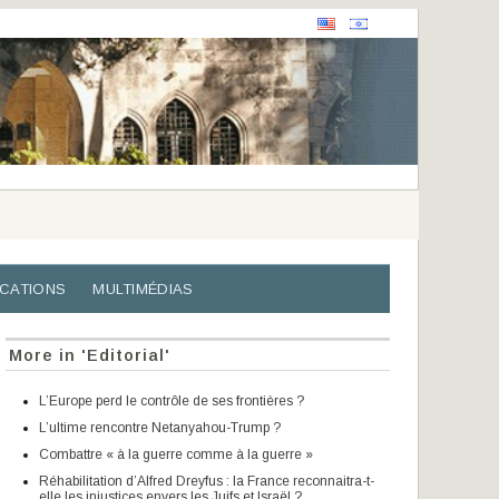
ICATIONS
MULTIMÉDIAS
More in 'Editorial'
L’Europe perd le contrôle de ses frontières ?
L’ultime rencontre Netanyahou-Trump ?
Combattre « à la guerre comme à la guerre »
Réhabilitation d’Alfred Dreyfus : la France reconnaitra-t-
elle les injustices envers les Juifs et Israël ?