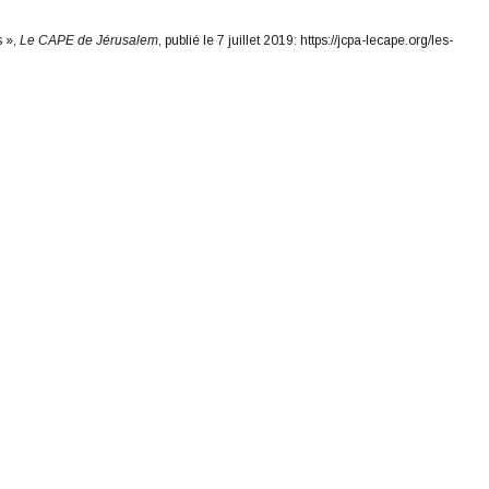
s »,
Le CAPE de Jérusalem
, publié le 7 juillet 2019: https://jcpa-lecape.org/les-