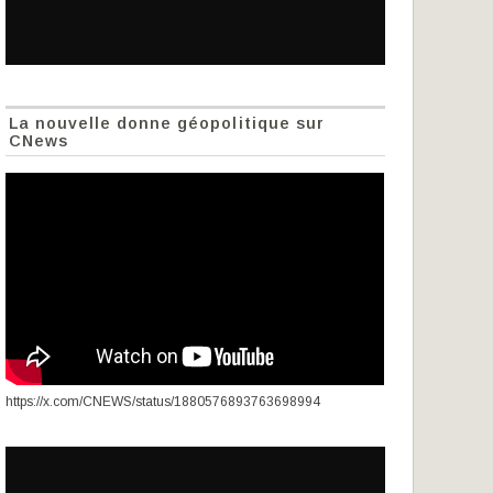
La nouvelle donne géopolitique sur
CNews
https://x.com/CNEWS/status/1880576893763698994