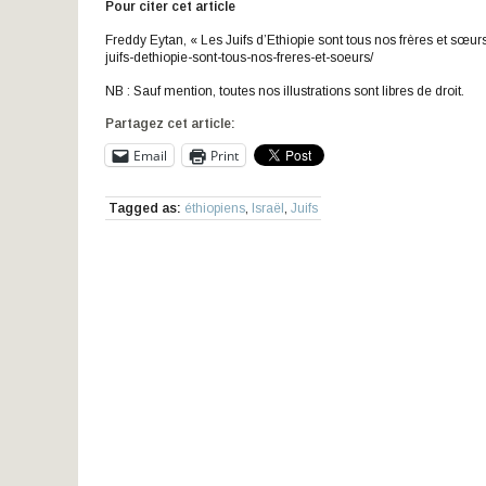
Pour citer cet article
Freddy Eytan, « Les Juifs d’Ethiopie sont tous nos frères et sœur
juifs-dethiopie-sont-tous-nos-freres-et-soeurs/
NB : Sauf mention, toutes nos illustrations sont libres de droit.
Partagez cet article:
Email
Print
Tagged as:
éthiopiens
,
Israël
,
Juifs