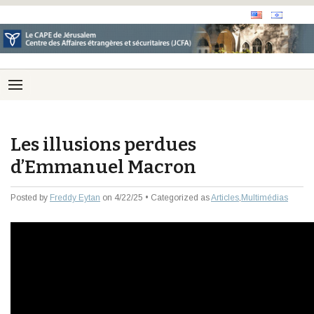
Les illusions perdues
d’Emmanuel Macron
Posted by
Freddy Eytan
on 4/22/25 • Categorized as
Articles
,
Multimédias