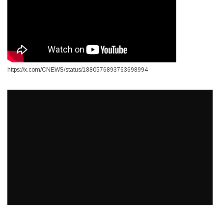
https://x.com/CNEWS/status/1880576893763698994