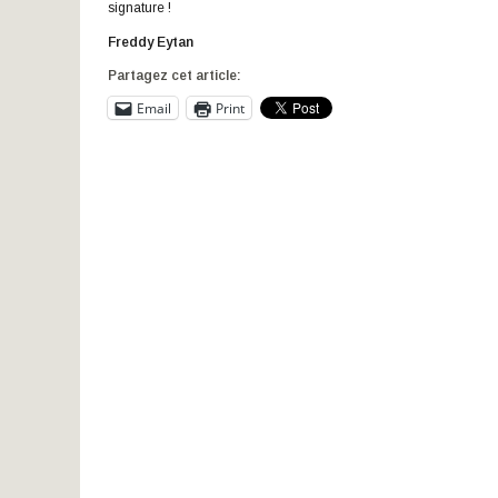
signature !
Freddy Eytan
Partagez cet article:
Email
Print