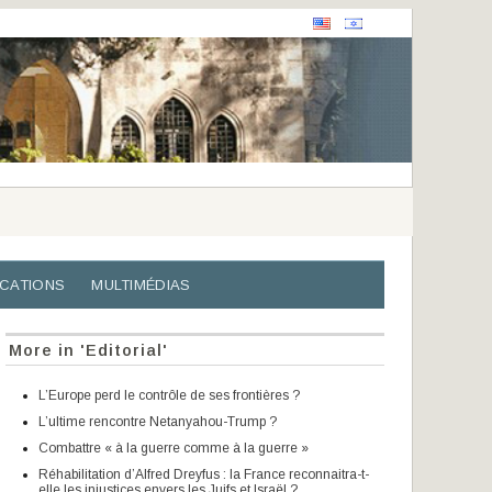
ICATIONS
MULTIMÉDIAS
More in 'Editorial'
L’Europe perd le contrôle de ses frontières ?
L’ultime rencontre Netanyahou-Trump ?
Combattre « à la guerre comme à la guerre »
Réhabilitation d’Alfred Dreyfus : la France reconnaitra-t-
elle les injustices envers les Juifs et Israël ?