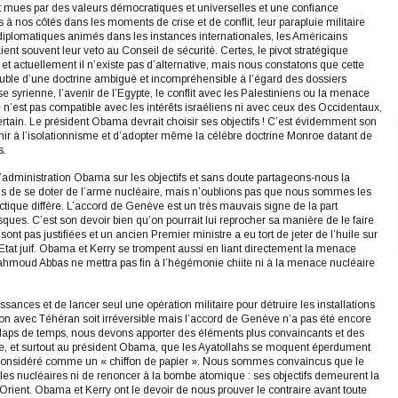
t mues par des valeurs démocratiques et universelles et une confiance
s à nos côtés dans les moments de crise et de conflit, leur parapluie militaire
s diplomatiques animés dans les instances internationales, les Américains
ent souvent leur veto au Conseil de sécurité. Certes, le pivot stratégique
 actuellement il n’existe pas d’alternative, mais nous constatons que cette
ouble d’une doctrine ambiguë et incompréhensible à l’égard des dossiers
e syrienne, l’avenir de l’Egypte, le conflit avec les Palestiniens ou la menace
 n’est pas compatible avec les intérêts israéliens ni avec ceux des Occidentaux,
ertain. Le président Obama devrait choisir ses objectifs ! C’est évidemment son
ir à l’isolationnisme et d’adopter même la célèbre doctrine Monroe datant de
s.
l’administration Obama sur les objectifs et sans doute partageons-nous la
s de se doter de l’arme nucléaire, mais n’oublions pas que nous sommes les
tique diffère. L’accord de Genève est un très mauvais signe de la part
ues. C’est son devoir bien qu’on pourrait lui reprocher sa manière de le faire
nt pas justifiées et un ancien Premier ministre a eu tort de jeter de l’huile sur
’Etat juif. Obama et Kerry se trompent aussi en liant directement la menace
Mahmoud Abbas ne mettra pas fin à l’hégémonie chiite ni à la menace nucléaire
ssances et de lancer seul une opération militaire pour détruire les installations
ion avec Téhéran soit irréversible mais l’accord de Genève n’a pas été encore
e laps de temps, nous devons apporter des éléments plus convaincants et des
de, et surtout au président Obama, que les Ayatollahs se moquent éperdument
 considéré comme un « chiffon de papier ». Nous sommes convaincus que le
rales nucléaires ni de renoncer à la bombe atomique : ses objectifs demeurent la
-Orient. Obama et Kerry ont le devoir de nous prouver le contraire avant toute