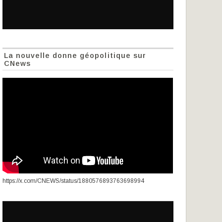
La nouvelle donne géopolitique sur
CNews
https://x.com/CNEWS/status/1880576893763698994