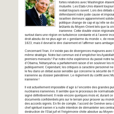
fortes relations avec Washington étaien
mutuelle. Les Etats-Unis étaient toujour
restait toujours ouvert. Lors des débat
défendaient notre juste cause et imposai
israélien demeure apparemment solide et
politique change de cap et qu’elle se d
brûlants du Moyen-Orient tels que la cris
iranienne. Cette double vision régionale
surtout dans une région en turbulence constante et à l’avenir inc
droit absolu de ne plus agir en « gendarme du monde », de reven
1823, mais il devrait le dire clairement et l’affirmer sans ambage
Concernant l’Iran, il n’existe pas de divergences majeures avec 
même stratégie. Notre but commun est d’empêcher les Ayatollah
premiers menacés ! Par notre riche expérience du passé notre tac
d’Obama, Nétanyahou a parfaitement raison d’en soulever les risq
publiquement. Cependant, les critiques à caractère personnel ne so
le feu dans un débat aussi sensible qui concerne la sécurité de l
iranienne au dossier palestinien. Le règlement du conflit avec 
iranienne !
Il est actuellement impossible d’agir à l’encontre des grandes pui
nucléaires iraniennes. Il semble que le processus de normalisat
signé définitivement. Il reste encore quelques mois et, durant c
documents confidentiels pris sur le terrain pour prouver au mon
des accords signés. En fin de compte, l’accord de Genève sera
chef spirituel iranien n’a nulle intention de démanteler ses cent
destruction de l’Etat juif et l’hégémonie chiite absolue au Moyen