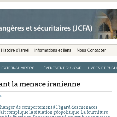
Histoire d’Israël
Informations et liens
Nous Contacter
EXTERNAL VIDEOS
L'ÉVÉNEMENT DU JOUR
LIVRES ET PUBL
vant la menace iranienne
es
 changer de comportement à l’égard des menaces
fait complique la situation géopolitique. La fourniture