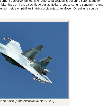
lement des opportunités. Elle renforce la position israélienne selon laquelle
e islamique en Iran. La politique des ayatollahs repose sur une sentiment d’une
urrait mettre en péril les intérêts occidentaux au Moyen-Orient, une source
enne russe (
Anna Zvereva/CC BY-SA 2.0
)