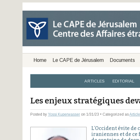
Home
Le CAPE de Jérusalem
Documents
ARTICLES
EDITORIAL
Les enjeux stratégiques de
Posted by
Yossi Kuperwasser
on 1/31/23 • Categorized as
Articl
L’Occident évite de
iraniennes et de ce 