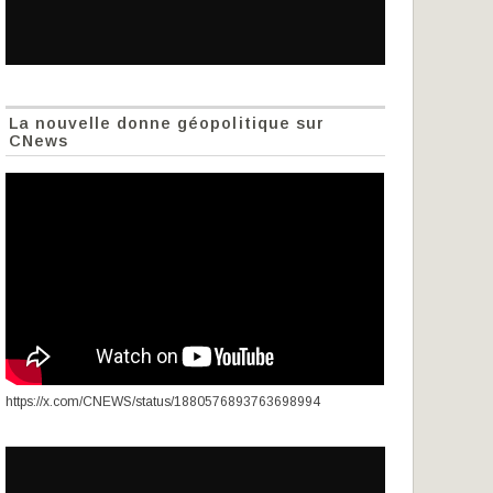
La nouvelle donne géopolitique sur
CNews
https://x.com/CNEWS/status/1880576893763698994