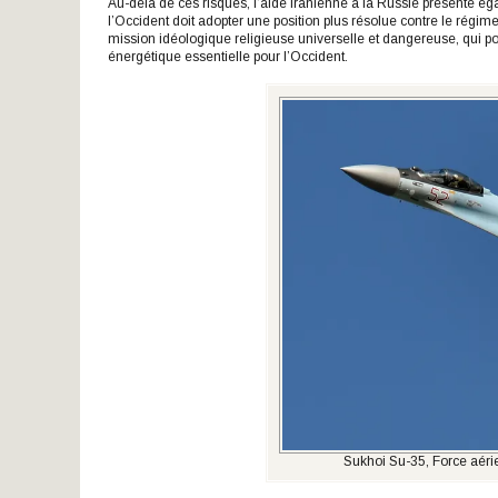
Au-delà de ces risques, l’aide iranienne à la Russie présente éga
l’Occident doit adopter une position plus résolue contre le régim
mission idéologique religieuse universelle et dangereuse, qui po
énergétique essentielle pour l’Occident.
Sukhoi Su-35, Force aéri