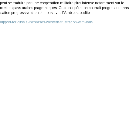
peut se traduire par une coopération militaire plus intense notamment sur le
aux et les pays arabes pragmatiques. Cette coopération pourrait progresser dans
tion progressive des relations avec l’Arabie saoudite.
s-support-for-russia-increases-western-frustration-with-iran/