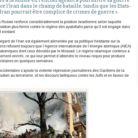
s à la Russie en l’encourageant à poursuivre sa guerre
ce l’Iran dans le champ de bataille, tandis que les Etats-
’Iran pourrait être complice de crimes de guerre ».
la Russie renforce considérablement la position israélienne selon laquelle
position plus ferme contre le régime des ayatollahs parce qu’il est engagé dans
l existant.
l’égard de l’Iran est également alimentée par sa politique hésitante sur la
iens refusent toujours que l’Agence internationale de l’énergie atomique (AIEA)
tes atomiques dont ceux dévoilés par le Mossad. Le régime islamique continue à
ment enrichi, ce qui leur permet d’atteindre le niveau requis pour produire
nucléaires en quelques semaines.
occidentales s’ajoute la violente répression journalières des Gardiens de la
utien au terrorisme, et les discours belliqueux contre les Juifs et en faveur de