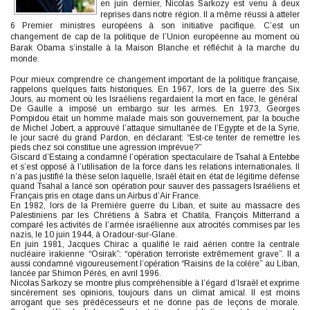
en juin dernier, Nicolas Sarkozy est venu à deux
reprises dans notre région. Il a même réussi à atteler
6 Premier ministres européens à son initiative pacifique. C’est un
changement de cap de la politique de l’Union européenne au moment où
Barak Obama s’installe à la Maison Blanche et réfléchit à la marche du
monde.
Pour mieux comprendre ce changement important de la politique française,
rappelons quelques faits historiques. En 1967, lors de la guerre des Six
Jours, au moment où les Israéliens regardaient la mort en face, le général
De Gaulle a imposé un embargo sur les armes. En 1973, Georges
Pompidou était un homme malade mais son gouvernement, par la bouche
de Michel Jobert, a approuvé l’attaque simultanée de l’Egypte et de la Syrie,
le jour sacré du grand Pardon, en déclarant: “Est-ce tenter de remettre les
pieds chez soi constitue une agression imprévue?”
Giscard d’Estaing a condamné l’opération spectaculaire de Tsahal à Entebbe
et s’est opposé à l’utilisation de la force dans les relations internationales. Il
n’a pas justifié la thèse selon laquelle, Israël était en état de légitime défense
quand Tsahal a lancé son opération pour sauver des passagers Israéliens et
Français pris en otage dans un Airbus d’Air France.
En 1982, lors de la Première guerre du Liban, et suite au massacre des
Palestiniens par les Chrétiens à Sabra et Chatila, François Mitterrand a
comparé les activités de l’armée israélienne aux atrocités commises par les
nazis, le 10 juin 1944, à Oradour-sur-Glane.
En juin 1981, Jacques Chirac a qualifié le raid aérien contre la centrale
nucléaire irakienne “Osirak”: “opération terroriste extrêmement grave”. Il a
aussi condamné vigoureusement l’opération “Raisins de la colère” au Liban,
lancée par Shimon Pérès, en avril 1996.
Nicolas Sarkozy se montre plus compréhensible à l’égard d’Israël et exprime
sincèrement ses opinions, toujours dans un climat amical. Il est moins
arrogant que ses prédécesseurs et ne donne pas de leçons de morale.