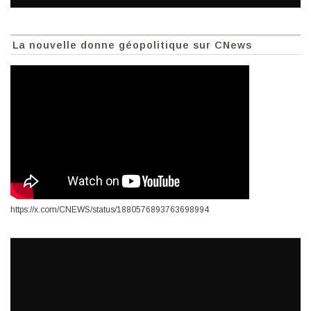
La nouvelle donne géopolitique sur CNews
https://x.com/CNEWS/status/1880576893763698994