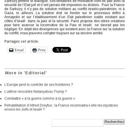
Sarkozy préfère le dialogue. Ses tentatives de médiation vont de pair avec la
sécurité de l’Etat juif et n’ont jamais été imposées ou dictées. Pour la France
de Sarkozy, il n’y pas de solution militaire au conflit israélo-palestinien, ni à
Gaza, ni ailleurs. La solution doit se fonder sur le processus défini à
Annapolis et sur l’établissement d’un Etat palestinien viable existant aux
côtés d’Israël dans la paix et la sécurité. Paris propose des idées créatives
pour faire avancer la locomotive de la Paix et Israël ne devrait pas les
négliger. En dépit des divergences qui existent avec la France sur la solution
du conflit, nous pouvons compter toujours sur sa sincère amitié.
Partagez cet article:
Email
Print
More in 'Editorial'
L’Europe perd le contrôle de ses frontières ?
L’ultime rencontre Netanyahou-Trump ?
Combattre « à la guerre comme à la guerre »
Réhabilitation d’Alfred Dreyfus : la France reconnaitra-t-elle les injustices
envers les Juifs et Israël ?
Recherche: