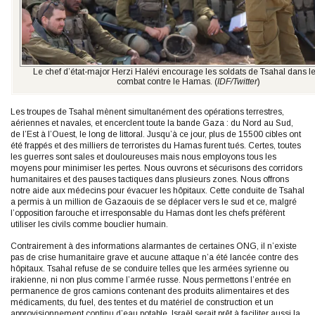
Le chef d’état-major Herzi Halévi encourage les soldats de Tsahal dans le
combat contre le Hamas. (
IDF/Twitter
)
Les troupes de Tsahal mènent simultanément des opérations terrestres,
aériennes et navales, et encerclent toute la bande Gaza : du Nord au Sud,
de l’Est à l’Ouest, le long de littoral. Jusqu’à ce jour, plus de 15500 cibles ont
été frappés et des milliers de terroristes du Hamas furent tués. Certes, toutes
les guerres sont sales et douloureuses mais nous employons tous les
moyens pour minimiser les pertes. Nous ouvrons et sécurisons des corridors
humanitaires et des pauses tactiques dans plusieurs zones. Nous offrons
notre aide aux médecins pour évacuer les hôpitaux. Cette conduite de Tsahal
a permis à un million de Gazaouis de se déplacer vers le sud et ce, malgré
l’opposition farouche et irresponsable du Hamas dont les chefs préfèrent
utiliser les civils comme bouclier humain.
Contrairement à des informations alarmantes de certaines ONG, il n’existe
pas de crise humanitaire grave et aucune attaque n’a été lancée contre des
hôpitaux. Tsahal refuse de se conduire telles que les armées syrienne ou
irakienne, ni non plus comme l’armée russe. Nous permettons l’entrée en
permanence de gros camions contenant des produits alimentaires et des
médicaments, du fuel, des tentes et du matériel de construction et un
approvisionnement continu d’eau potable. Israël serait prêt à faciliter aussi la