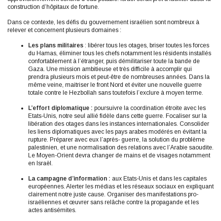
construction d’hôpitaux de fortune.
Dans ce contexte, les défis du gouvernement israélien sont nombreux à
relever et concernent plusieurs domaines :
Les plans militaires
: libérer tous les otages, briser toutes les forces
du Hamas, éliminer tous les chefs notamment les résidents installés
confortablement à l’étranger, puis démilitariser toute la bande de
Gaza. Une mission ambitieuse et très difficile à accomplir qui
prendra plusieurs mois et peut-être de nombreuses années. Dans la
même veine, maitriser le front Nord et éviter une nouvelle guerre
totale contre le Hezbollah sans toutefois l’exclure à moyen terme.
L’effort diplomatique :
poursuivre la coordination étroite avec les
Etats-Unis, notre seul allié fidèle dans cette guerre. Focaliser sur la
libération des otages dans les instances internationales. Consolider
les liens diplomatiques avec les pays arabes modérés en évitant la
rupture. Préparer avec eux l’après- guerre, la solution du problème
palestinien, et une normalisation des relations avec l’Arabie saoudite.
Le Moyen-Orient devra changer de mains et de visages notamment
en Israël.
La campagne d’information :
aux Etats-Unis et dans les capitales
européennes. Alerter les médias et les réseaux sociaux en expliquant
clairement notre juste cause. Organiser des manifestations pro-
israéliennes et œuvrer sans relâche contre la propagande et les
actes antisémites.