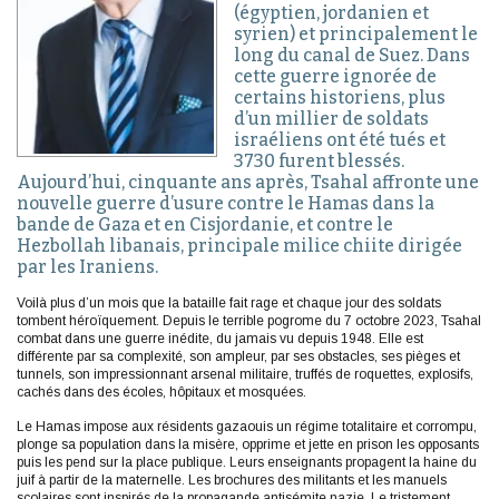
(égyptien, jordanien et
syrien) et principalement le
long du canal de Suez. Dans
cette guerre ignorée de
certains historiens, plus
d’un millier de soldats
israéliens ont été tués et
3730 furent blessés.
Aujourd’hui, cinquante ans après, Tsahal affronte une
nouvelle guerre d’usure contre le Hamas dans la
bande de Gaza et en Cisjordanie, et contre le
Hezbollah libanais, principale milice chiite dirigée
par les Iraniens.
Voilà plus d’un mois que la bataille fait rage et chaque jour des soldats
tombent héroïquement. Depuis le terrible pogrome du 7 octobre 2023, Tsahal
combat dans une guerre inédite, du jamais vu depuis 1948. Elle est
différente par sa complexité, son ampleur, par ses obstacles, ses pièges et
tunnels, son impressionnant arsenal militaire, truffés de roquettes, explosifs,
cachés dans des écoles, hôpitaux et mosquées.
Le Hamas impose aux résidents gazaouis un régime totalitaire et corrompu,
plonge sa population dans la misère, opprime et jette en prison les opposants
puis les pend sur la place publique. Leurs enseignants propagent la haine du
juif à partir de la maternelle. Les brochures des militants et les manuels
scolaires sont inspirés de la propagande antisémite nazie. Le tristement