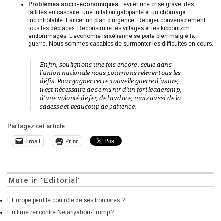
Problèmes socio-économiques :
éviter une crise grave, des
faillites en cascade, une inflation galopante et un chômage
incontrôlable. Lancer un plan d’urgence. Reloger convenablement
tous les déplacés. Reconstruire les villages et les kibboutzim
endommagés. L’économie israélienne se porte bien malgré la
guerre. Nous sommes capables de surmonter les difficultés en cours.
Enfin, soulignons une fois encore : seule dans
l’union nationale nous pourrions relever tous les
défis. Pour gagner cette nouvelle guerre d’usure,
il est nécessaire de se munir d’un fort leadership,
d’une volonté de fer, de l’audace, mais aussi de la
sagesse et beaucoup de patience.
Partagez cet article:
Email
Print
More in 'Editorial'
L’Europe perd le contrôle de ses frontières ?
L’ultime rencontre Netanyahou-Trump ?