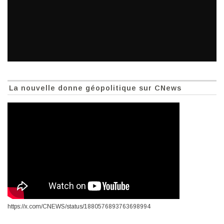
La nouvelle donne géopolitique sur CNews
https://x.com/CNEWS/status/1880576893763698994