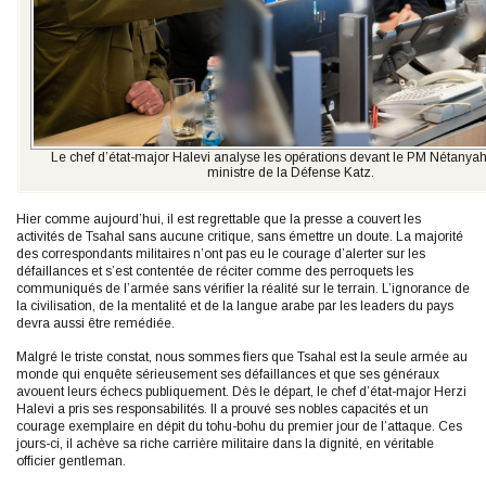
Le chef d’état-major Halevi analyse les opérations devant le PM Nétanyah
ministre de la Défense Katz.
Hier comme aujourd’hui, il est regrettable que la presse a couvert les
activités de Tsahal sans aucune critique, sans émettre un doute. La majorité
des correspondants militaires n’ont pas eu le courage d’alerter sur les
défaillances et s’est contentée de réciter comme des perroquets les
communiqués de l’armée sans vérifier la réalité sur le terrain. L’ignorance de
la civilisation, de la mentalité et de la langue arabe par les leaders du pays
devra aussi être remédiée.
Malgré le triste constat, nous sommes fiers que Tsahal est la seule armée au
monde qui enquête sérieusement ses défaillances et que ses généraux
avouent leurs échecs publiquement. Dès le départ, le chef d’état-major Herzi
Halevi a pris ses responsabilités. Il a prouvé ses nobles capacités et un
courage exemplaire en dépit du tohu-bohu du premier jour de l’attaque. Ces
jours-ci, il achève sa riche carrière militaire dans la dignité, en véritable
officier gentleman.