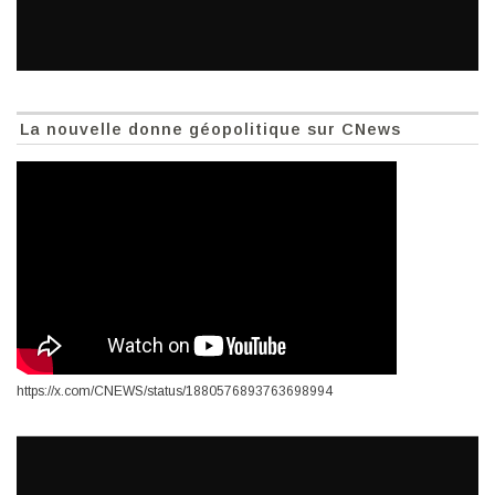
La nouvelle donne géopolitique sur CNews
https://x.com/CNEWS/status/1880576893763698994