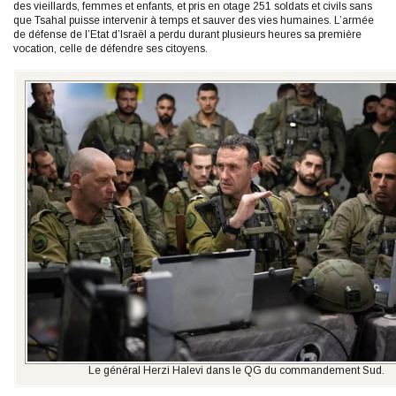
des vieillards, femmes et enfants, et pris en otage 251 soldats et civils sans
que Tsahal puisse intervenir à temps et sauver des vies humaines. L’armée
de défense de l’Etat d’Israël a perdu durant plusieurs heures sa première
vocation, celle de défendre ses citoyens.
Le général Herzi Halevi dans le QG du commandement Sud.