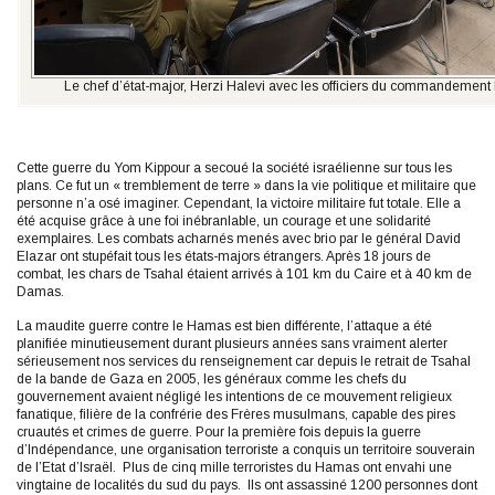
Le chef d’état-major, Herzi Halevi avec les officiers du commandement
Cette guerre du Yom Kippour a secoué la société israélienne sur tous les
plans. Ce fut un « tremblement de terre » dans la vie politique et militaire que
personne n’a osé imaginer. Cependant, la victoire militaire fut totale. Elle a
été acquise grâce à une foi inébranlable, un courage et une solidarité
exemplaires. Les combats acharnés menés avec brio par le général David
Elazar ont stupéfait tous les états-majors étrangers. Après 18 jours de
combat, les chars de Tsahal étaient arrivés à 101 km du Caire et à 40 km de
Damas.
La maudite guerre contre le Hamas est bien différente, l’attaque a été
planifiée minutieusement durant plusieurs années sans vraiment alerter
sérieusement nos services du renseignement car depuis le retrait de Tsahal
de la bande de Gaza en 2005, les généraux comme les chefs du
gouvernement avaient négligé les intentions de ce mouvement religieux
fanatique, filière de la confrérie des Frères musulmans, capable des pires
cruautés et crimes de guerre. Pour la première fois depuis la guerre
d’Indépendance, une organisation terroriste a conquis un territoire souverain
de l’Etat d’Israël. Plus de cinq mille terroristes du Hamas ont envahi une
vingtaine de localités du sud du pays. Ils ont assassiné 1200 personnes dont