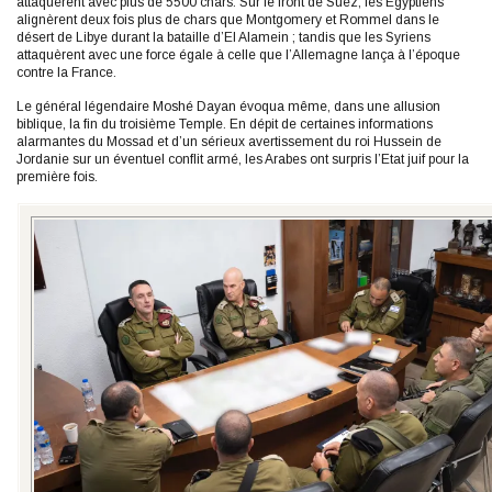
attaquèrent avec plus de 5500 chars. Sur le front de Suez, les Egyptiens
alignèrent deux fois plus de chars que Montgomery et Rommel dans le
désert de Libye durant la bataille d’El Alamein ; tandis que les Syriens
attaquèrent avec une force égale à celle que l’Allemagne lança à l’époque
contre la France.
Le général légendaire Moshé Dayan évoqua même, dans une allusion
biblique, la fin du troisième Temple. En dépit de certaines informations
alarmantes du Mossad et d’un sérieux avertissement du roi Hussein de
Jordanie sur un éventuel conflit armé, les Arabes ont surpris l’Etat juif pour la
première fois.