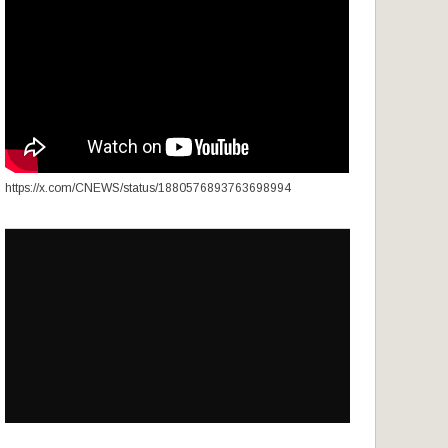
https://x.com/CNEWS/status/1880576893763698994