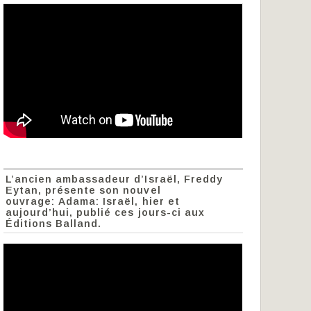
L’ancien ambassadeur d’Israël, Freddy
Eytan, présente son nouvel
ouvrage: Adama: Israël, hier et
aujourd’hui, publié ces jours-ci aux
Éditions Balland.