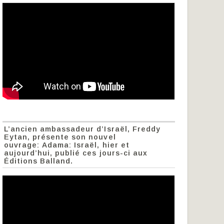
L’ancien ambassadeur d’Israël, Freddy
Eytan, présente son nouvel
ouvrage: Adama: Israël, hier et
aujourd’hui, publié ces jours-ci aux
Éditions Balland.