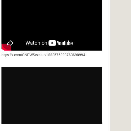
https://x.com/CNEWS/status/1880576893763698994