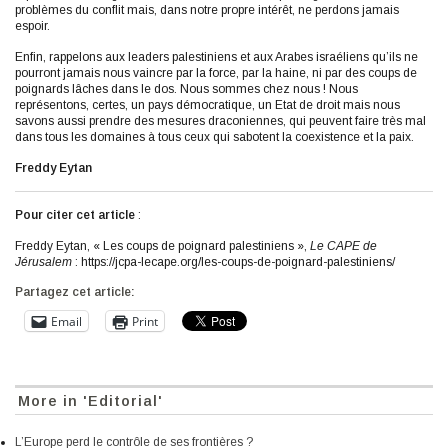
problèmes du conflit mais, dans notre propre intérêt, ne perdons jamais
espoir.
Enfin, rappelons aux leaders palestiniens et aux Arabes israéliens qu’ils ne
pourront jamais nous vaincre par la force, par la haine, ni par des coups de
poignards lâches dans le dos. Nous sommes chez nous ! Nous
représentons, certes, un pays démocratique, un Etat de droit mais nous
savons aussi prendre des mesures draconiennes, qui peuvent faire très mal
dans tous les domaines à tous ceux qui sabotent la coexistence et la paix.
Freddy Eytan
Pour citer cet article
:
Freddy Eytan, « Les coups de poignard palestiniens »,
Le CAPE de
Jérusalem
: https://jcpa-lecape.org/les-coups-de-poignard-palestiniens/
Partagez cet article:
Email
Print
More in 'Editorial'
L’Europe perd le contrôle de ses frontières ?