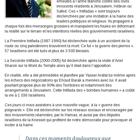
émeutes à l’arme blanche contre des civils
innocents résidents à Jérusalem, Hébron ou
Safed. Ces « Intifadas » sont toujours
déclenchées par une incitation à la haine des
leaders politiques et religieux. Ils propagent à
chaque fois des mensonges grossiers et manipulent les foules en déformant
la réalité sur le terrain et les intentions réelles des gouvernements israéliens.
La Première Intifada (1987-1990) fut déclenchée suite à un accident de la
route où cinq palestiniens trouvèrent la mort. Ce fut « la guerre des pierres ».
57 Israéliens ont été tués et plus de 3 500 blessés.
La Seconde Intifada (2000-2005) fut déclenchée après la visite d’Ariel
Sharon sur le Mont du Temple alors qu’il était dans l’opposition.
En réalité, elle a été préméditée et planifiée par Yasser Arafat lui-même après
les échecs des négociations qu’Ehoud Barak a menées avec lui. Il avait
pourtant proposé plus de 90% des Territoires et notamment des
arrangements à Jérusalem. Cette Intifada des « bombes humaines » a coûté
la vie à 1 036 Israéliens.
Ces jours-ci nous assistons à une nouvelle vague, à la « guerre des
poignards ». Elle est déclenchée sur les réseaux sociaux et encouragée par
des mouvements islamistes, par le Hamas, et aussi par des députés
israéliens de la Knesset qui profitent de notre démocratie pour provoquer et
inciter à la haine.
Dans ces moments douloureux que