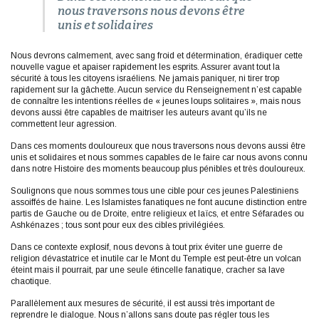
nous traversons nous devons être
unis et solidaires
Nous devrons calmement, avec sang froid et détermination, éradiquer cette
nouvelle vague et apaiser rapidement les esprits. Assurer avant tout la
sécurité à tous les citoyens israéliens. Ne jamais paniquer, ni tirer trop
rapidement sur la gâchette. Aucun service du Renseignement n’est capable
de connaître les intentions réelles de « jeunes loups solitaires », mais nous
devons aussi être capables de maitriser les auteurs avant qu’ils ne
commettent leur agression.
Dans ces moments douloureux que nous traversons nous devons aussi être
unis et solidaires et nous sommes capables de le faire car nous avons connu
dans notre Histoire des moments beaucoup plus pénibles et très douloureux.
Soulignons que nous sommes tous une cible pour ces jeunes Palestiniens
assoiffés de haine. Les Islamistes fanatiques ne font aucune distinction entre
partis de Gauche ou de Droite, entre religieux et laïcs, et entre Séfarades ou
Ashkénazes ; tous sont pour eux des cibles privilégiées.
Dans ce contexte explosif, nous devons à tout prix éviter une guerre de
religion dévastatrice et inutile car le Mont du Temple est peut-être un volcan
éteint mais il pourrait, par une seule étincelle fanatique, cracher sa lave
chaotique.
Parallèlement aux mesures de sécurité, il est aussi très important de
reprendre le dialogue. Nous n’allons sans doute pas régler tous les