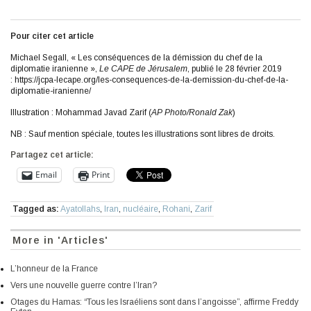
Pour citer cet article
Michael Segall, « Les conséquences de la démission du chef de la
diplomatie iranienne »,
Le CAPE de Jérusalem
, publié le 28 février 2019
: https://jcpa-lecape.org/les-consequences-de-la-demission-du-chef-de-la-
diplomatie-iranienne/
Illustration : Mohammad Javad Zarif (
AP Photo/Ronald Zak
)
NB : Sauf mention spéciale, toutes les illustrations sont libres de droits.
Partagez cet article:
Email
Print
Tagged as:
Ayatollahs
,
Iran
,
nucléaire
,
Rohani
,
Zarif
More in 'Articles'
L’honneur de la France
Vers une nouvelle guerre contre l’Iran?
Otages du Hamas: “Tous les Israéliens sont dans l’angoisse”, affirme Freddy