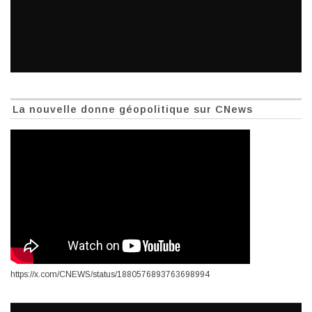
La nouvelle donne géopolitique sur CNews
https://x.com/CNEWS/status/1880576893763698994