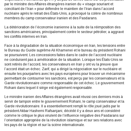
par le ministre des Affaires étrangères iranien du « visage souriant et
conciliant de l’Iran » pour défendre le maintien de l’Iran dans l’accord
nucléaire après le retrait des États-Unis, a provoqué la colère de nombreux
membres du camp conservateur iranien et des Pasdarans.
La détérioration de l’économie iranienne à la suite de la réimposition des
sanctions américaines, principalement contre le secteur pétrolier, a aggravé
les conflits internes en Iran.
Face à la dégradation de la situation économique en Iran, les tensions entre
le Bureau du Guide suprême Ali Khamenei et le bureau du président Rohani
se poursuivent. Les concessions faites dans le cadre de l’accord nucléaire
ne conduisent pas à amélioration de la situation. Lorsque les États-Unis se
sont retirés de l’accord, les conservateurs en Iran y ont vu la preuve que
l’accord était un échec. Zarif, qui a dirigé la négociation sur le nucléaire et
ensuite les pourparlers avec les pays européens pour trouver un mécanisme
permettant de contourner les sanctions, est perçu par les conservateurs et la
Garde révolutionnaire comme responsable de cet échec. Le gouvernement
Rohani dans lequel il siège est également responsable.
Le ministre iranien des Affaires étrangères avait réussi ces derniers mois à
servir de tampon entre le gouvernement Rohani, le camp conservateur et la
Garde révolutionnaire. Il a essentiellement rempli le rôle joué jadis par le
président Akbar Hashemi Rafsanjani, décédé il y a deux ans et considéré
comme le critique le plus virulent de l’influence négative des Pasdarans sur
l’orientation appropriée de la révolution islamique et sur ses relations avec
les pays de la région et sur la scène internationale.