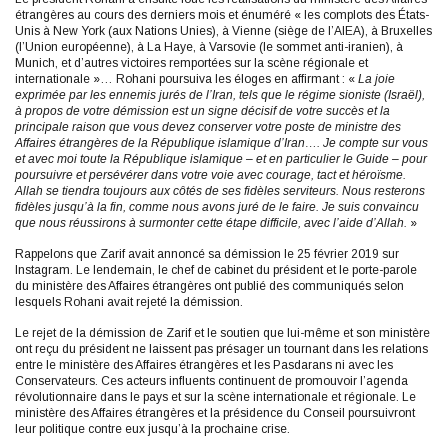
étrangères au cours des derniers mois et énuméré « les complots des États-
Unis à New York (aux Nations Unies), à Vienne (siège de l’AIEA), à Bruxelles
(l’Union européenne), à La Haye, à Varsovie (le sommet anti-iranien), à
Munich, et d’autres victoires remportées sur la scène régionale et
internationale »… Rohani poursuiva les éloges en affirmant : «
La joie
exprimée par les ennemis jurés de l’Iran, tels que le régime sioniste (Israël),
à propos de votre démission est un signe décisif de votre succès et la
principale raison que vous devez conserver votre poste de ministre des
Affaires étrangères de la République islamique d’Iran…. Je compte sur vous
et avec moi toute la République islamique – et en particulier le Guide – pour
poursuivre et persévérer dans votre voie avec courage, tact et héroïsme.
Allah se tiendra toujours aux côtés de ses fidèles serviteurs. Nous resterons
fidèles jusqu’à la fin, comme nous avons juré de le faire. Je suis convaincu
que nous réussirons à surmonter cette étape difficile, avec l’aide d’Allah.
»
Rappelons que Zarif avait annoncé sa démission le 25 février 2019 sur
Instagram. Le lendemain, le chef de cabinet du président et le porte-parole
du ministère des Affaires étrangères ont publié des communiqués selon
lesquels Rohani avait rejeté la démission.
Le rejet de la démission de Zarif et le soutien que lui-même et son ministère
ont reçu du président ne laissent pas présager un tournant dans les relations
entre le ministère des Affaires étrangères et les Pasdarans ni avec les
Conservateurs. Ces acteurs influents continuent de promouvoir l’agenda
révolutionnaire dans le pays et sur la scène internationale et régionale. Le
ministère des Affaires étrangères et la présidence du Conseil poursuivront
leur politique contre eux jusqu’à la prochaine crise.