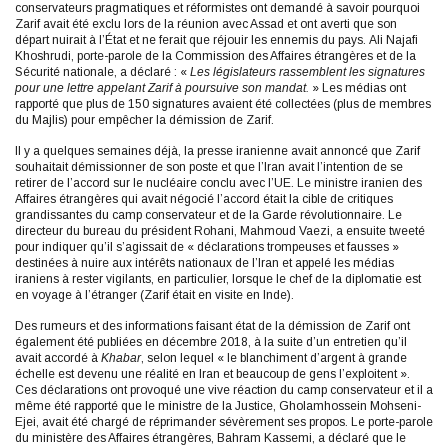
conservateurs pragmatiques et réformistes ont demandé à savoir pourquoi
Zarif avait été exclu lors de la réunion avec Assad et ont averti que son
départ nuirait à l’État et ne ferait que réjouir les ennemis du pays. Ali Najafi
Khoshrudi, porte-parole de la Commission des Affaires étrangères et de la
Sécurité nationale, a déclaré : «
Les législateurs rassemblent les signatures
pour une lettre appelant Zarif à poursuive son mandat.
» Les médias ont
rapporté que plus de 150 signatures avaient été collectées (plus de membres
du Majlis) pour empêcher la démission de Zarif.
Il y a quelques semaines déjà, la presse iranienne avait annoncé que Zarif
souhaitait démissionner de son poste et que l’Iran avait l’intention de se
retirer de l’accord sur le nucléaire conclu avec l’UE. Le ministre iranien des
Affaires étrangères qui avait négocié l’accord était la cible de critiques
grandissantes du camp conservateur et de la Garde révolutionnaire. Le
directeur du bureau du président Rohani, Mahmoud Vaezi, a ensuite tweeté
pour indiquer qu’il s’agissait de « déclarations trompeuses et fausses »
destinées à nuire aux intérêts nationaux de l’Iran et appelé les médias
iraniens à rester vigilants, en particulier, lorsque le chef de la diplomatie est
en voyage à l’étranger (Zarif était en visite en Inde).
Des rumeurs et des informations faisant état de la démission de Zarif ont
également été publiées en décembre 2018, à la suite d’un entretien qu’il
avait accordé à
Khabar
, selon lequel « le blanchiment d’argent à grande
échelle est devenu une réalité en Iran et beaucoup de gens l’exploitent ».
Ces déclarations ont provoqué une vive réaction du camp conservateur et il a
même été rapporté que le ministre de la Justice, Gholamhossein Mohseni-
Ejei, avait été chargé de réprimander sévèrement ses propos. Le porte-parole
du ministère des Affaires étrangères, Bahram Kassemi, a déclaré que le