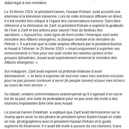
statut légal à son ministère.
Le 26 février 2019, le président iranien, Hassan Rohani, avait accordé une
interview à la télévision iranienne. Lors de cette émission diffusée en direct,
il s’est montré très critique à l’égard des conservateurs iraniens. Sans faire
référence à la démission de Zarif, le président Rohani a exprimé la gratitude
de l’Iran à Zarif et ses actions pour sauver l’Iran du fardeau des
sanctions. «
Aujourd’hui, notre ligne de front contre l’Amérique sont notre
ministère des Affaires étrangères, la Banque centrale et le ministère du
Pétrole
». Il a précisé que la visite surprise effectuée par le président Bachar
el Assad à Téhéran, le 25 février 2019, «
visait uniquement à exprimer ses
remerciements à l’Iran pour son aide contre les rebelles syriens et les
groupes djihadistes. Assad avait explicitement remercié le ministère des
Affaires étrangères.
»
Sur Instagram, Zarif avait exprimé sa profonde tristesse d’avoir
démissionné : «
Je tiens à exprimer de tout mon cœur mes sincères excuses
pour ne pas pouvoir continuer à servir (le peuple iranien) et pour mes échecs
au cours de mon service.
»
Au départ, certains commentateurs avaient pensé qu’il s’agissait d’un ras-le
bol de sa part, une sorte de protestation pour ne pas avoir été invité à des
réunions importantes dont celle avec Assad.
Le journal iranien
Entekhab
a expliqué que Zarif avait démissionné sur le
champ après avoir vu des photos du président syrien Bashir Assad en visite
en Iran, photographiées avec le président Hassan Rohani et le guide
suprême Ali Khamenei. Il n’avait été invité à aucune de ces réunions. Dans