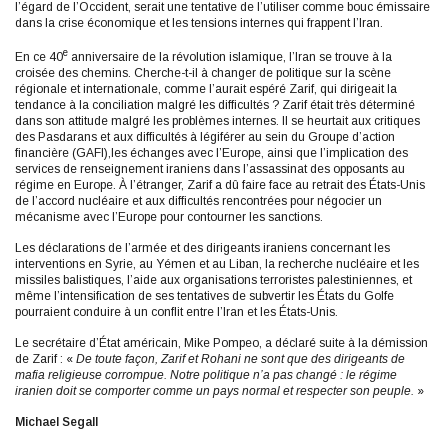
l’égard de l’Occident, serait une tentative de l’utiliser comme bouc émissaire
dans la crise économique et les tensions internes qui frappent l’Iran.
e
En ce 40
anniversaire de la révolution islamique, l’Iran se trouve à la
croisée des chemins. Cherche-t-il à changer de politique sur la scène
régionale et internationale, comme l’aurait espéré Zarif, qui dirigeait la
tendance à la conciliation malgré les difficultés ? Zarif était très déterminé
dans son attitude malgré les problèmes internes. Il se heurtait aux critiques
des Pasdarans et aux difficultés à légiférer au sein du Groupe d’action
financière (GAFI),les échanges avec l’Europe, ainsi que l’implication des
services de renseignement iraniens dans l’assassinat des opposants au
régime en Europe. À l’étranger, Zarif a dû faire face au retrait des États-Unis
de l’accord nucléaire et aux difficultés rencontrées pour négocier un
mécanisme avec l’Europe pour contourner les sanctions.
Les déclarations de l’armée et des dirigeants iraniens concernant les
interventions en Syrie, au Yémen et au Liban, la recherche nucléaire et les
missiles balistiques, l’aide aux organisations terroristes palestiniennes, et
même l’intensification de ses tentatives de subvertir les États du Golfe
pourraient conduire à un conflit entre l’Iran et les États-Unis.
Le secrétaire d’État américain, Mike Pompeo, a déclaré suite à la démission
de Zarif : «
De toute façon, Zarif et Rohani ne sont que des dirigeants de
mafia religieuse corrompue. Notre politique n’a pas changé : le régime
iranien doit se comporter comme un pays normal et respecter son peuple.
»
Michael Segall