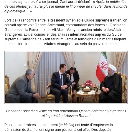
un message adressé à ce journal, Zarif aurait déclaré : «
Après la publication
de ces photos je n’aurai plus le mérite ni l’honneur de circuler dans le monde
diplomatique…
».
Lors de la rencontre entre le président syrien et le Guide suprême iranien, on
pouvait apercevoir Qasem Soleimani, commandant des forces al-Qods des
Gardiens de la Révolution, et Ali Akbar Velayati, ancien ministre des Affaires
étrangères, actuel conseiller des affaires internationales auprès du Guide
suprême. L’absence de Zarif est humiliante et témoigne d’un mépris flagrant
du ministère iranien des Affaires étrangères au sein du pouvoir iranien.
Bachar al-Assad en visite en Iran rencontrant Qasem Soleimani (à gauche)
et le président Hassan Rohani
Plusieurs membres du parlement (le
Majlis
) ont tenté d’empêcher la
démission de Zarif et ont signé une pétition à cet effet. Des députés