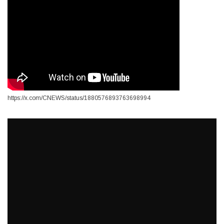
https://x.com/CNEWS/status/1880576893763698994