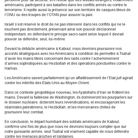
personne pour sa sécurité, et il refuse que des soldats étrangers, notamment
américains, participent à ses batailles dans les conflits armés ou contre le
terrorisme. Il rejette aussi la présence sur son territoire de casques bleus de
l’ONU ou des troupes de l’OTAN pour assurer la paix.
Israël s’est réservé le droit de ne pas intervenir dans les conflits qui ne le
touchent pas directement, préservant ainsi son pouvoir décisionnel
indépendant, en défendant le principe sacro-saint selon lequel il devrait
pouvoir se défendre, seul, lui-même.
Devant la débâcle américaine à Kaboul, nous devrions poursuivre nos
accords stratégiques avec les Américains à condition de permettre à Tsahal
d’avoir les mains libres concernant des raids contre l’acheminement
d’armes sophistiquées au Hezbollah et des opérations ponctuelles contre le
Hamas.
Les Américains savent parfaitement qu’un affaiblissement de l’Etat juif agirait
contre les intérêts des Etats-Unis au Moyen-Orient.
Dans ce contexte géopolitique nouveau, les Ayatollahs d’Iran se frottent les
mains. Devant la faiblesse de Washington, ils domineront les pourparlers sur
le dossier nucléaire, dicteront leurs revendications, et encourageront les
islamistes palestiniens, le Hezbollah, et les mercenaires chiites de
poursuivre leur combat.
En conclusion, le départ humiliant des soldats américains de Kaboul,
confirme une fois de plus que nous ne devrions toujours compter que sur
notre puissante armée, seul Tsahal est vraiment capable de nous défendre
contre les menaces proches et lointaines.