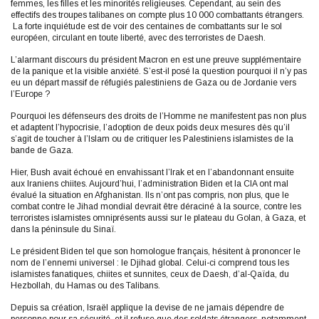
femmes, les filles et les minorités religieuses. Cependant, au sein des
effectifs des troupes talibanes on compte plus 10 000 combattants étrangers.
La forte inquiétude est de voir des centaines de combattants sur le sol
européen, circulant en toute liberté, avec des terroristes de Daesh.
L’alarmant discours du président Macron en est une preuve supplémentaire
de la panique et la visible anxiété. S’est-il posé la question pourquoi il n’y pas
eu un départ massif de réfugiés palestiniens de Gaza ou de Jordanie vers
l’Europe ?
Pourquoi les défenseurs des droits de l’Homme ne manifestent pas non plus
et adaptent l’hypocrisie, l’adoption de deux poids deux mesures dès qu’il
s’agit de toucher à l’Islam ou de critiquer les Palestiniens islamistes de la
bande de Gaza.
Hier, Bush avait échoué en envahissant l’Irak et en l’abandonnant ensuite
aux Iraniens chiites. Aujourd’hui, l’administration Biden et la CIA ont mal
évalué la situation en Afghanistan. Ils n’ont pas compris, non plus, que le
combat contre le Jihad mondial devrait être déraciné à la source, contre les
terroristes islamistes omniprésents aussi sur le plateau du Golan, à Gaza, et
dans la péninsule du Sinaï.
Le président Biden tel que son homologue français, hésitent à prononcer le
nom de l’ennemi universel : le Djihad global. Celui-ci comprend tous les
islamistes fanatiques, chiites et sunnites, ceux de Daesh, d’al-Qaïda, du
Hezbollah, du Hamas ou des Talibans.
Depuis sa création, Israël applique la devise de ne jamais dépendre de