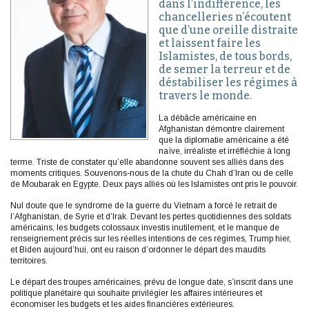
dans l’indifférence, les
chancelleries n’écoutent
que d’une oreille distraite
et laissent faire les
Islamistes, de tous bords,
de semer la terreur et de
déstabiliser les régimes à
travers le monde.
La débâcle américaine en
Afghanistan démontre clairement
que la diplomatie américaine a été
naïve, irréaliste et irréfléchie à long
terme. Triste de constater qu’elle abandonne souvent ses alliés dans des
moments critiques. Souvenons-nous de la chute du Chah d’Iran ou de celle
de Moubarak en Egypte. Deux pays alliés où les Islamistes ont pris le pouvoir.
Nul doute que le syndrome de la guerre du Vietnam a forcé le retrait de
l’Afghanistan, de Syrie et d’Irak. Devant les pertes quotidiennes des soldats
américains, les budgets colossaux investis inutilement, et le manque de
renseignement précis sur les réelles intentions de ces régimes, Trump hier,
et Biden aujourd’hui, ont eu raison d’ordonner le départ des maudits
territoires.
Le départ des troupes américaines, prévu de longue date, s’inscrit dans une
politique planétaire qui souhaite privilégier les affaires intérieures et
économiser les budgets et les aides financières extérieures.