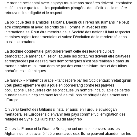
Le monde occidental avec les pays musulmans modérés doivent combattre
ce fléau pour que toutes les populations plongées dans l’effroi et la misère
retrouvent leur dignité et le respect.
La politique des Islamistes, Talibans, Daesh ou Frères musulmans, ne peut
être compatible ni avec les droits de l’Homme, ni avec les lois
internationales. Pour être membre de la Société des nations il faut respecter
certaines règles fondamentales et suivre l’évolution de la modernité dans
tous les domaines.
La doctrine occidentale, particulièrement celle des leaders du parti
démocratique américain, selon laquelle les dictatures doivent être balayées
et remplacées par des régimes démocratiques n’est pas réalisable dans un
monde arabo-musulman dominé par des courants islamistes et des tribus
archaïques et fanatiques.
Le fameux « Printemps arabe » tant espéré par les Occidentaux n’était qu’un
vœu pieux éphémère qui a joué en boomerang contre les pauvres
populations. Les guerres civiles ont causé un nombre incalculable de pertes
humaines et un déplacement forcé de millions de réfugiés également vers
l’Europe.
On verra bientôt des talibans s’installer aussi en Turquie et Erdogan
menacera les Européens d’envahir leur pays comme fut l’émigration des
réfugiés de Syrie, du Kurdistan ou du Maghreb.
Certes, la France et la Grande Bretagne ont une dette envers tous les
Afghans qui ont travaillé fidèlement avec eux. Ils ne peuvent abandonner les