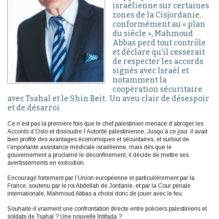
israélienne sur certaines
zones de la Cisjordanie,
conformément au « plan
du siècle », Mahmoud
Abbas perd tout contrôle
et déclare qu’il cesserait
de respecter les accords
signés avec Israël et
notamment la
coopération sécuritaire
avec Tsahal et le Shin Beit. Un aveu clair de désespoir
et de désarroi.
Ce n’est pas la première fois que le chef palestinien menace d’abroger les
Accords d’Oslo et dissoudre l’Autorité palestinienne. Jusqu’à ce jour, il avait
bien profité des avantages économiques et sécuritaires, et surtout de
l’importante assistance médicale israélienne, mais dès que le
gouvernement a proclamé le déconfinement, il décide de mettre ses
avertissements en exécution.
Encouragé fortement par l’Union européenne et particulièrement par la
France, soutenu par le roi Abdellah de Jordanie, et par la Cour pénale
internationale, Mahmoud Abbas a choisi donc de jouer avec le feu.
Souhaite-il vraiment une confrontation directe entre policiers palestiniens et
soldats de Tsahal ? Une nouvelle Intifada ?