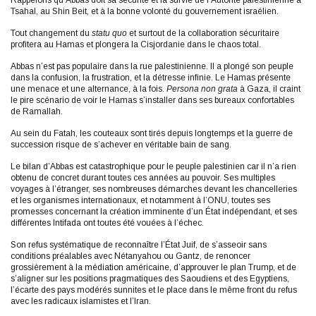
Rappelons qu’Abbas doit sa sécurité et la survie de l’Autorité palestinienne à
Tsahal, au Shin Beit, et à la bonne volonté du gouvernement israélien.
Tout changement du
statu quo
et surtout de la collaboration sécuritaire
profitera au Hamas et plongera la Cisjordanie dans le chaos total.
Abbas n’est pas populaire dans la rue palestinienne. Il a plongé son peuple
dans la confusion, la frustration, et la détresse infinie. Le Hamas présente
une menace et une alternance, à la fois.
Persona non grata
à Gaza, il craint
le pire scénario de voir le Hamas s’installer dans ses bureaux confortables
de Ramallah.
Au sein du Fatah, les couteaux sont tirés depuis longtemps et la guerre de
succession risque de s’achever en véritable bain de sang.
Le bilan d’Abbas est catastrophique pour le peuple palestinien car il n’a rien
obtenu de concret durant toutes ces années au pouvoir. Ses multiples
voyages à l’étranger, ses nombreuses démarches devant les chancelleries
et les organismes internationaux, et notamment à l’ONU, toutes ses
promesses concernant la création imminente d’un État indépendant, et ses
différentes Intifada ont toutes été vouées à l’échec.
Son refus systématique de reconnaître l’État Juif, de s’asseoir sans
conditions préalables avec Nétanyahou ou Gantz, de renoncer
grossièrement à la médiation américaine, d’approuver le plan Trump, et de
s’aligner sur les positions pragmatiques des Saoudiens et des Egyptiens,
l’écarte des pays modérés sunnites et le place dans le même front du refus
avec les radicaux islamistes et l’Iran.