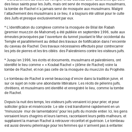
des lieux saints pour les Juifs, mais ont servi de mosquées aux musulmans,
la tombe de Rachel n’a jamais servi de mosquée aux musulmans. Malgré
l’attachement des musulmans à ce lieu, il a toujours été utilisé pour le culte
des Juifs et presque exclusivement par eux.
* L’identification du complexe comme la mosquée de Bilal ibn Rabah
(premier muezzin de Mahomet) a été publiée en septembre 1996, suite aux
émeutes provoquées par l’ouverture du tunnel jouxtant le Mur occidental du
Temple et parallèlement au début des travaux de fortification dans l’enceinte
du caveau de Rachel. Des travaux nécessaires effectués pour contrecarrer
les jets de pierres et les tirs ciblés des Palestiniens contre les visiteurs juifs.
* Jusqu’en 1996, les écrits et documents, musulmans et palestiniens, ont
identifié le lieu comme « « Koubat Rachel » (dôme de Rachel) voire la
tombe de Rachel, et non pas celle de la mosquée du muezzin du Prophète.
Le tombeau de Rachel à versé beaucoup d’encre dans la tradition juive, et
sur ce sujet on note une abondante littérature. Les récits de pèlerins juifs,
chrétiens, et musulmans ont identifié et enregistré le lieu, comme la tombe
de Rachel.
Depuis la nuit des temps, les visiteurs juifs venaient ici pour prier, et pour
solliciter grâce et miséricorde. Le site s’est transformé rapidement en un
“minuscule mur de lamentations” pour les juifs du monde entier. Ici, les gens
versaient leurs chagrins et leurs larmes, racontaient leurs petits malheurs, et
suppliaient la maman Rachel à retrouver réconfort et guérison. Le tombeau
est aussi devenu pèlerinage pour les femmes qui n’arrivent pas à enfanter.