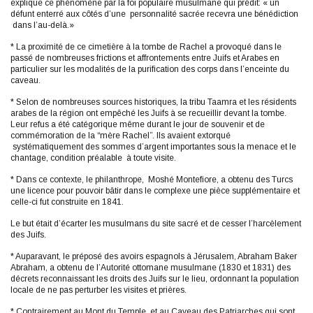
explique ce phénomène par la foi populaire musulmane qui prédit: « un
défunt enterré aux côtés d’une personnalité sacrée recevra une bénédiction
dans l’au-delà.»
* La proximité de ce cimetière à la tombe de Rachel a provoqué dans le
passé de nombreuses frictions et affrontements entre Juifs et Arabes en
particulier sur les modalités de la purification des corps dans l’enceinte du
caveau.
* Selon de nombreuses sources historiques, la tribu Taamra et les résidents
arabes de la région ont empêché les Juifs à se recueillir devant la tombe.
Leur refus a été catégorique même durant le jour de souvenir et de
commémoration de la “mère Rachel”. Ils avaient extorqué
systématiquement des sommes d’argent importantes sous la menace et le
chantage, condition préalable à toute visite.
* Dans ce contexte, le philanthrope, Moshé Montefiore, a obtenu des Turcs
une licence pour pouvoir bâtir dans le complexe une pièce supplémentaire et
celle-ci fut construite en 1841.
Le but était d’écarter les musulmans du site sacré et de cesser l’harcèlement
des Juifs.
* Auparavant, le préposé des avoirs espagnols à Jérusalem, Abraham Baker
Abraham, a obtenu de l’Autorité ottomane musulmane (1830 et 1831) des
décrets reconnaissant les droits des Juifs sur le lieu, ordonnant la population
locale de ne pas perturber les visites et prières.
* Contrairement au Mont du Temple, et au Caveau des Patriarches qui sont