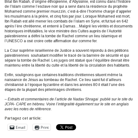
Bilal Ibn Rabah, d’origine éthiopienne, d’Abyssinie, est connu dans l’histoire
de l’Islam comme l’esclave noir qui a servi dans la résidence du prophète
Mohamed comme premier muezzin, c’est-à-dire l’homme chargé d’appeler
les musulmans à la prière, et cinq fois par jour. Lorsque Mohamed est mort,
Ibn Rabah est allé mener les combats de l’islam en Syrie, et fut tué en 642
après l’ère chrétienne, et enterré à Damas…Malgré les vérités et documents
historiques irréfutables, le vice ministre des Cultes auprès de l’Autorité
palestinienne a défini la tombe de Rachel comme un lieu islamique et
l’UNESCO a osé croire cette affirmation dur comme fer.
La Cour suprême israélienne de Justice a souvent répondu à des pétitions
palestiniennes souhaitant modifier le tracé de la barrière de sécurité et qui
sépare la tombe de Rachel. Les juges ont statué que l’équilibre devrait être
maintenu entre la liberté du culte et la liberté de la circulation des habitants.
Enfin, soulignons que certaines traditions chrétiennes situent même la
naissance de Jésus au tombeau de Rachel. Ce lieu saint fut d’ailleurs
christianisé à l’époque byzantine et dans les années 80 il était l’une des
étapes de la plupart des pèlerinages chrétiens.
– Extraits et commentaires de l’article de Nadav Shragai publié sur le site du
JCPA- CAPE en hébreu. Voire l’intégralité également sur le site en anglais
avec les notes de référence.
Partagez cet article:
Email
Print