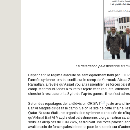
La délégation palestinienne au mi
Cependant, le régime alaouite se sent également trahi par l’OLP.
l’armée syrienne lors du conflit sur le camp de Yarmouk. Abbas 
Ramallah, a révélé qu’Assad voulait rassembler les forces palesti
camp. Mahmoud Abbas a toutefois rejeté cette requête, affirmant
cherché à restructurer la Syrie de l’après-guerre, il ne s’est adre
18,
Selon des reportages de la télévision
ORIENT
juste avant l’i
Bait Al Maqdis dirigeait le camp. Selon le site de cette chaîne, 
Qatar. Nousra était une organisation syrienne composée de réfu
qu’Akhnaf Bait Al Maqdis était palestinienne. L’organisation sala
sous les auspices de l’UNRWA, se trouvait une force palestinienn
avait besoin de forces palestiniennes pour le soutenir sur d’autres