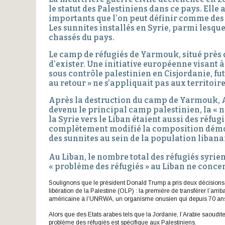
le statut des Palestiniens dans ce pays. E
importants que l’on peut définir comme des
Les sunnites installés en Syrie, parmi lesqu
chassés du pays.
Le camp de réfugiés de Yarmouk, situé près
d’exister. Une initiative européenne visant à
sous contrôle palestinien en Cisjordanie, fut
au retour » ne s’appliquait pas aux territoire
Après la destruction du camp de Yarmouk, Ai
devenu le principal camp palestinien, la « no
la Syrie vers le Liban étaient aussi des réfu
complètement modifié la composition démo
des sunnites au sein de la population liba
Au Liban, le nombre total des réfugiés syrie
« problème des réfugiés » au Liban ne concer
Soulignons que le président Donald Trump a pris deux décisions
libération de la Palestine (OLP) : la première de transférer l’am
américaine à l’UNRWA, un organisme onusien qui depuis 70 ans s
Alors que des Etats arabes tels que la Jordanie, l’Arabie saoudit
problème des réfugiés est spécifique aux Palestiniens.