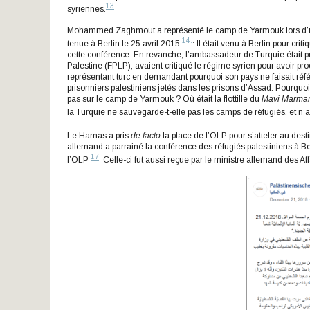
13
syriennes.
Mohammed Zaghmout a représenté le camp de Yarmouk lors d’une c
14.
.
tenue à Berlin le 25 avril 2015
Il était venu à Berlin pour cr
cette conférence. En revanche, l’ambassadeur de Turquie était pr
Palestine (FPLP), avaient critiqué le régime syrien pour avoir p
représentant turc en demandant pourquoi son pays ne faisait réfé
prisonniers palestiniens jetés dans les prisons d’Assad. Pourqu
pas sur le camp de Yarmouk ? Où était la flottille du
Mavi Marma
la Turquie ne sauvegarde-t-elle pas les camps de réfugiés, et n’a
Le Hamas a pris
de facto
la place de l’OLP pour s’atteler au des
allemand a parrainé la conférence des réfugiés palestiniens à Ber
17,
l’OLP
Celle-ci fut aussi reçue par le ministre allemand des Af