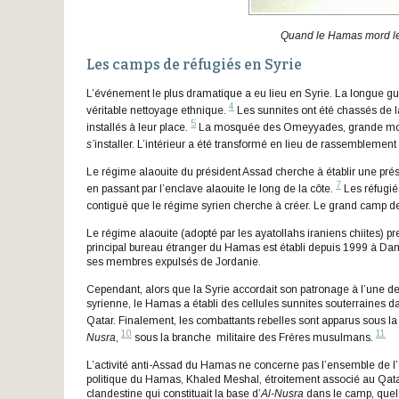
Quand le Hamas mord le 
Les camps de réfugiés en Syrie
L’événement le plus dramatique a eu lieu en Syrie. La longue 
4
véritable nettoyage ethnique.
Les sunnites ont été chassés de la
5
installés à leur place.
La mosquée des Omeyyades, grande mosqu
s’
installer. L’intérieur a été transformé en lieu de rassemblem
Le régime alaouite du président Assad cherche à établir une pré
7
en passant par l’enclave alaouite le long de la côte.
Les réfugié
contiguë que le régime syrien cherche à créer. Le grand camp de
Le régime alaouite (adopté par les ayatollahs iraniens chiites) 
principal bureau étranger du Hamas est établi depuis 1999 à Da
ses membres expulsés de Jordanie.
Cependant, alors que la Syrie accordait son patronage à l’une d
syrienne, le Hamas a établi des cellules sunnites souterraines
Qatar. Finalement, les combattants rebelles sont apparus sous l
10
11
Nusra
,
sous la branche militaire des Frères musulmans.
L’activité anti-Assad du Hamas ne concerne pas l’ensemble de l’
politique du Hamas, Khaled Meshal, étroitement associé au Qat
clandestine qui constituait la base d’
Al-Nusra
dans le camp, quelq