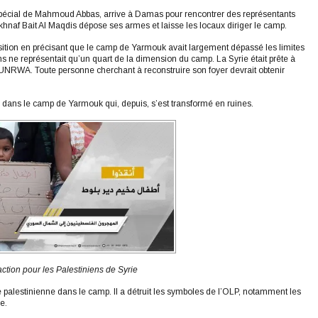
spécial de Mahmoud Abbas, arrive à Damas pour rencontrer des représentants
hnaf Bait Al Maqdis dépose ses armes et laisse les locaux diriger le camp.
sition en précisant que le camp de Yarmouk avait largement dépassé les limites
ens ne représentait qu’un quart de la dimension du camp. La Syrie était prête à
l’UNRWA. Toute personne cherchant à reconstruire son foyer devrait obtenir
ler dans le camp de Yarmouk qui, depuis, s’est transformé en ruines.
ction pour les Palestiniens de Syrie
 palestinienne dans le camp. Il a détruit les symboles de l’OLP, notamment les
e.