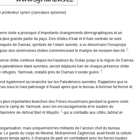
protecteur syrien
(caricature syrienne)
guerre civile a provoqué d’importants changements démographiques et un
 plus grande partie du pays. Des chiites d’Irak et d’Asie centrale se sont
ée de Damas, symbole de l’islam sunnite, a vu désormais l’
hosayniya
6
ent pour des cérémonies chiites commémorant le martyre de Ḥussein ben Ali.
sence chiite continue depuis les hauteurs du Golan jusqu’à la région de Damas
s palestiniens étant sunnites, seront déplacés loin de chaque présence chiite
8
 réfugiés, Yarmouk, installé près de Damas n’existe guère.
prend également sa revanche sur les Palestiniens sunnites. Rappelons que le
mas sous le haut patronage d’Assad après que le bureau à Amman fut fermé et
es plus importantes branches des Frères musulmans pendant la guerre civile
 dans le camp de Yarmouk, avec les encouragements et le soutien du
9
a bannière de
Akhnaf Bait Al Maqdis,
qui a combattu aux côtés
Jabhat al-
organisation, mais uniquement les militants de l’ancien chef du bureau
ar. Le garde du corps de Meshal, Mohammed Zaghmout, avait fondé la cellule
ues temps après, il changea de parti en combattant avec les forces loyales