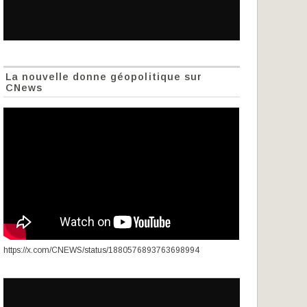
La nouvelle donne géopolitique sur
CNews
https://x.com/CNEWS/status/1880576893763698994