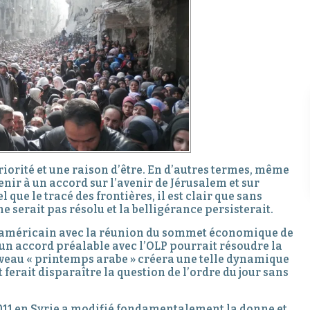
priorité et une raison d’être. En d’autres termes, même
venir à un accord sur l’avenir de Jérusalem et sur
l que le tracé des frontières, il est clair que sans
e serait pas résolu et la belligérance persisterait.
ix américain avec la réunion du sommet économique de
 un accord préalable avec l’OLP pourrait résoudre la
ouveau « printemps arabe » créera une telle dynamique
ferait disparaître la question de l’ordre du jour sans
011 en Syrie a modifié fondamentalement la donne et