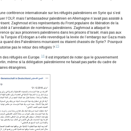
onférence internationale sur les réfugiés palestiniens en Syrie qui s’est
itiquer l’OLP, mais l’ambassadeur palestinien en Allemagne n’avait pas assisté à
ésent. Zaghmout et les représentants du Front populaire de libération de la
rocédé à l’arrestation de nombreux palestiniens. Zaghmout a attaqué le
rence qu’aux prisonniers palestiniens dans les prisons d’Israël, mais pas aux
oi la Turquie d’Erdogan a-t-elle revendiqué la levée de l’embargo sur Gaza mais
ra
quand des Palestiniens mourraient ou étaient chassés de Syrie? Pourquoi
15
utorise pas le retour des réfugiés ?
16
tin des réfugiés en Europe.
Il est important de noter que le gouvernement
lin, même si la délégation palestinienne ne faisait pas partie du cadre de
faires étrangères.