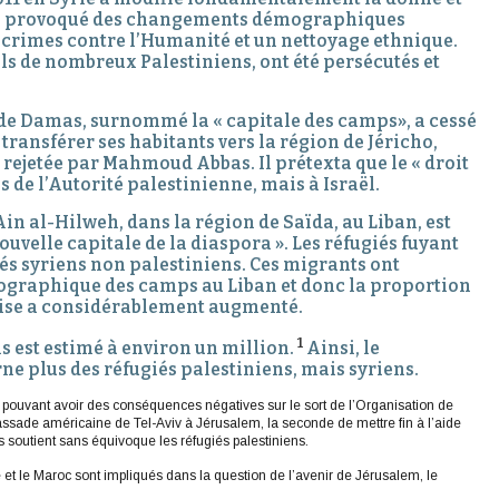
lle a provoqué des changements démographiques
 crimes contre l’Humanité et un nettoyage ethnique.
els de nombreux Palestiniens, ont été persécutés et
 de Damas, surnommé la « capitale des camps», a cessé
 transférer ses habitants vers la région de Jéricho,
 rejetée par Mahmoud Abbas. Il prétexta que le « droit
s de l’Autorité palestinienne, mais à Israël.
n al-Hilweh, dans la région de Saïda, au Liban, est
uvelle capitale de la diaspora ». Les réfugiés fuyant
giés syriens non palestiniens. Ces migrants ont
graphique des camps au Liban et donc la proportion
naise a considérablement augmenté.
1
ns est estimé à environ un million.
Ainsi, le
ne plus des réfugiés palestiniens, mais syriens.
 pouvant avoir des conséquences négatives sur le sort de l’Organisation de
bassade américaine de Tel-Aviv à Jérusalem, la seconde de mettre fin à l’aide
outient sans équivoque les réfugiés palestiniens.
e et le Maroc sont impliqués dans la question de l’avenir de Jérusalem, le