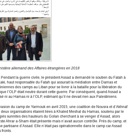
nistère allemand des Affaires étrangères en 2018
 Pendant la guerre civile, le président Assad a demandé le soutien du Fatah à
Zaki, haut responsable du Fatah qui assurait la médiation entre Damas et
niennes des camps au Liban pour se livrer à la bataille pour la libération du
 que l’OLP était neutre durant cette guerre. Par conséquent, quand Assad a
ssé ni au Hamas ni à l’OLP, estimant qu’il ne devait rien aux Palestiniens.
nvasion du camp de Yarmouk en avril 2015, une coalition de Nousra et d’Akhnaf
les deux organisations étaient liées à Khaled Meshal du Hamas, soutenu par le
giés sunnites des hauteurs du Golan cherchant à se venger d’Assad, alors
fiste Ahrar a-Sham était présente mais n’avait aucun contrôle. Près du camp, et
e partisane d’Assad. Elle n’était pas opérationnelle dans le camp car Assad
 fronts.