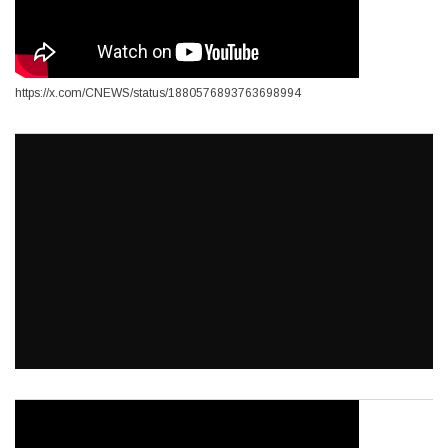
https://x.com/CNEWS/status/1880576893763698994