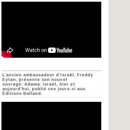
L’ancien ambassadeur d’Israël, Freddy
Eytan, présente son nouvel
ouvrage: Adama: Israël, hier et
aujourd’hui, publié ces jours-ci aux
Éditions Balland.