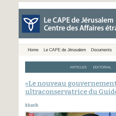
Home
Le CAPE de Jérusalem
Documents
ARTICLES
EDITORIAL
«Le nouveau gouvernement i
ultraconservatrice du Guid
khatib