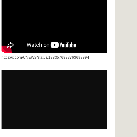
https://x.com/CNEWS/status/1880576893763698994