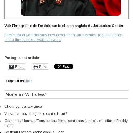
Voir l’intégralité de l’article sur le site en anglais du Jerusalem Center
https://jcpa.org/article/irans-new-government-an-assertive-regional-policy-
and-a-firm-stance-toward-the-west/
Partagez cet article:
Email
Print
Tagged as:
Iran
More in 'Articles'
L’honneur de la France
Vers une nouvelle guerre contre l’Iran?
Otages du Hamas: “Tous les Israéliens sont dans l’angoisse”, affirme Freddy
Eytan
Soutenir l’accord-cadre avec le Liban