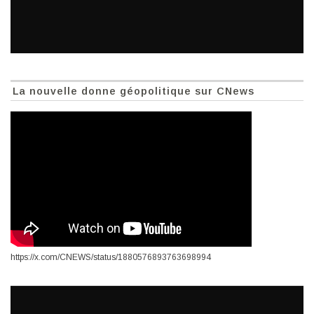
La nouvelle donne géopolitique sur CNews
https://x.com/CNEWS/status/1880576893763698994