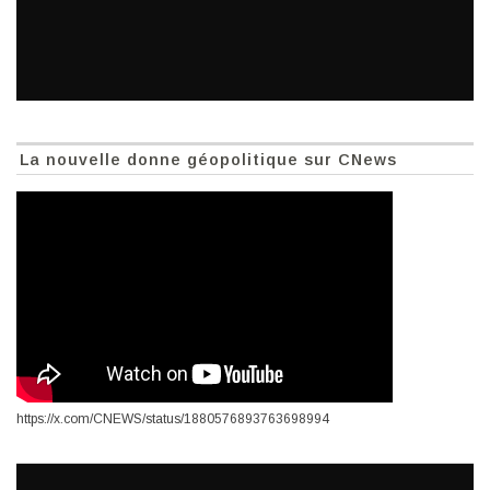
La nouvelle donne géopolitique sur CNews
https://x.com/CNEWS/status/1880576893763698994