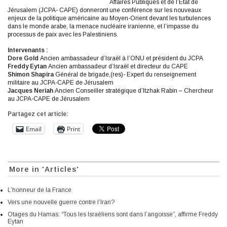
Affaires Publiques et de l’Etat de
Jérusalem (JCPA- CAPE) donneront une conférence sur les nouveaux
enjeux de la politique américaine au Moyen-Orient devant les turbulences
dans le monde arabe, la menace nucléaire iranienne, et l’impasse du
processus de paix avec les Palestiniens.
Intervenants :
Dore Gold
Ancien ambassadeur d’Israël à l’ONU et président du JCPA
Freddy Eytan
Ancien ambassadeur d’Israël et directeur du CAPE
Shimon Shapira
Général de brigade,(res)- Expert du renseignement
militaire au JCPA-CAPE de Jérusalem
Jacques Neriah
Ancien Conseiller stratégique d’Itzhak Rabin – Chercheur
au JCPA-CAPE de Jérusalem
Partagez cet article:
Email
Print
More in 'Articles'
L’honneur de la France
Vers une nouvelle guerre contre l’Iran?
Otages du Hamas: “Tous les Israéliens sont dans l’angoisse”, affirme Freddy
Eytan