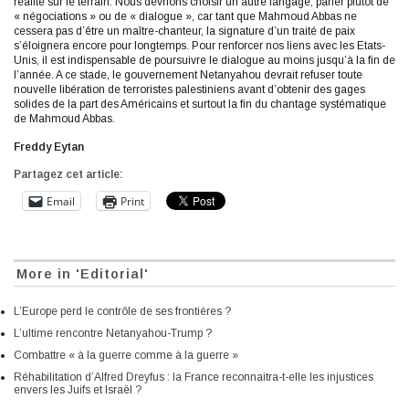
réalité sur le terrain. Nous devrions choisir un autre langage, parler plutôt de
« négociations » ou de « dialogue », car tant que Mahmoud Abbas ne
cessera pas d’être un maître-chanteur, la signature d’un traité de paix
s’éloignera encore pour longtemps. Pour renforcer nos liens avec les Etats-
Unis, il est indispensable de poursuivre le dialogue au moins jusqu’à la fin de
l’année. A ce stade, le gouvernement Netanyahou devrait refuser toute
nouvelle libération de terroristes palestiniens avant d’obtenir des gages
solides de la part des Américains et surtout la fin du chantage systématique
de Mahmoud Abbas.
Freddy Eytan
Partagez cet article:
Email
Print
More in 'Editorial'
L’Europe perd le contrôle de ses frontières ?
L’ultime rencontre Netanyahou-Trump ?
Combattre « à la guerre comme à la guerre »
Réhabilitation d’Alfred Dreyfus : la France reconnaitra-t-elle les injustices
envers les Juifs et Israël ?