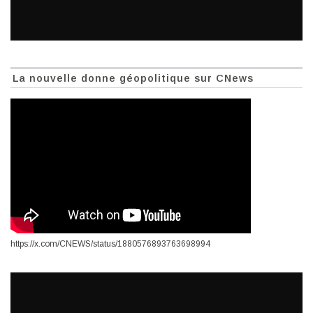
La nouvelle donne géopolitique sur CNews
https://x.com/CNEWS/status/1880576893763698994