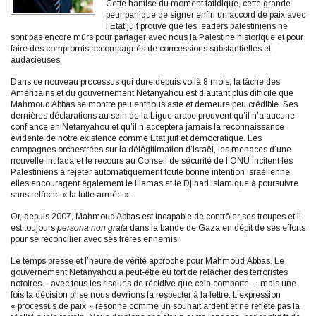
Cette hantise du moment fatidique, cette grande
peur panique de signer enfin un accord de paix avec
l’Etat juif prouve que les leaders palestiniens ne
sont pas encore mûrs pour partager avec nous la Palestine historique et pour
faire des compromis accompagnés de concessions substantielles et
audacieuses.
Dans ce nouveau processus qui dure depuis voilà 8 mois, la tâche des
Américains et du gouvernement Netanyahou est d’autant plus difficile que
Mahmoud Abbas se montre peu enthousiaste et demeure peu crédible. Ses
dernières déclarations au sein de la Ligue arabe prouvent qu’il n’a aucune
confiance en Netanyahou et qu’il n’acceptera jamais la reconnaissance
évidente de notre existence comme Etat juif et démocratique. Les
campagnes orchestrées sur la délégitimation d’Israël, les menaces d’une
nouvelle Intifada et le recours au Conseil de sécurité de l’ONU incitent les
Palestiniens à rejeter automatiquement toute bonne intention israélienne,
elles encouragent également le Hamas et le Djihad islamique à poursuivre
sans relâche « la lutte armée ».
Or, depuis 2007, Mahmoud Abbas est incapable de contrôler ses troupes et il
est toujours
persona non grata
dans la bande de Gaza en dépit de ses efforts
pour se réconcilier avec ses frères ennemis.
Le temps presse et l’heure de vérité approche pour Mahmoud Abbas. Le
gouvernement Netanyahou a peut-être eu tort de relâcher des terroristes
notoires – avec tous les risques de récidive que cela comporte –, mais une
fois la décision prise nous devrions la respecter à la lettre. L’expression
« processus de paix » résonne comme un souhait ardent et ne reflète pas la