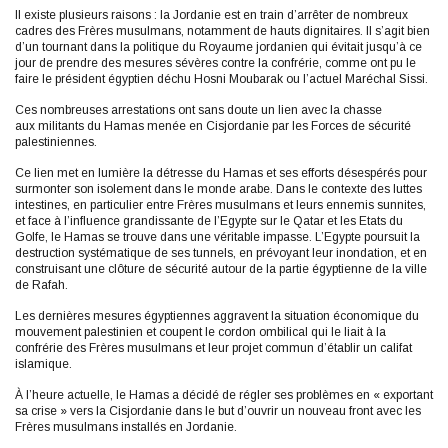
Il existe plusieurs raisons : la Jordanie est en train d’arrêter de nombreux
cadres des Frères musulmans, notamment de hauts dignitaires. Il s’agit bien
d’un tournant dans la politique du Royaume jordanien qui évitait jusqu’à ce
jour de prendre des mesures sévères contre la confrérie, comme ont pu le
faire le président égyptien déchu Hosni Moubarak ou l’actuel Maréchal Sissi.
Ces nombreuses arrestations ont sans doute un lien avec la chasse
aux militants du Hamas menée en Cisjordanie par les Forces de sécurité
palestiniennes.
Ce lien met en lumière la détresse du Hamas et ses efforts désespérés pour
surmonter son isolement dans le monde arabe. Dans le contexte des luttes
intestines, en particulier entre Frères musulmans et leurs ennemis sunnites,
et face à l’influence grandissante de l’Egypte sur le Qatar et les Etats du
Golfe, le Hamas se trouve dans une véritable impasse. L’Egypte poursuit la
destruction systématique de ses tunnels, en prévoyant leur inondation, et en
construisant une clôture de sécurité autour de la partie égyptienne de la ville
de Rafah.
Les dernières mesures égyptiennes aggravent la situation économique du
mouvement palestinien et coupent le cordon ombilical qui le liait à la
confrérie des Frères musulmans et leur projet commun d’établir un califat
islamique.
À l’heure actuelle, le Hamas a décidé de régler ses problèmes en « exportant
sa crise » vers la Cisjordanie dans le but d’ouvrir un nouveau front avec les
Frères musulmans installés en Jordanie.