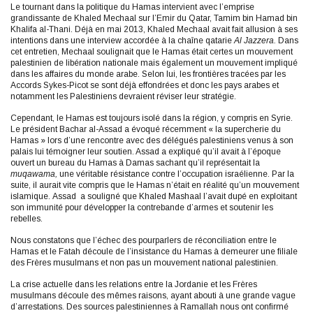
Le tournant dans la politique du Hamas intervient avec l’emprise
grandissante de Khaled Mechaal sur l’Emir du Qatar, Tamim bin Hamad bin
Khalifa al-Thani. Déjà en mai 2013, Khaled Mechaal avait fait allusion à ses
intentions dans une interview accordée à la chaîne qatarie
Al Jazzera.
Dans
cet entretien, Mechaal soulignait que le Hamas était certes un mouvement
palestinien de libération nationale mais également un mouvement impliqué
dans les affaires du monde arabe. Selon lui, les frontières tracées par les
Accords Sykes-Picot se sont déjà effondrées et donc les pays arabes et
notamment les Palestiniens devraient réviser leur stratégie.
Cependant, le Hamas est toujours isolé dans la région, y compris en Syrie.
Le président Bachar al-Assad a évoqué récemment « la supercherie du
Hamas » lors d’une rencontre avec des délégués palestiniens venus à son
palais lui témoigner leur soutien. Assad a expliqué qu’il avait à l’époque
ouvert un bureau du Hamas à Damas sachant qu’il représentait la
muqawama,
une véritable résistance contre l’occupation israélienne. Par la
suite, il aurait vite compris que le Hamas n’était en réalité qu’un mouvement
islamique. Assad a souligné que Khaled Mashaal l’avait dupé en exploitant
son immunité pour développer la contrebande d’armes et soutenir les
rebelles.
Nous constatons que l’échec des pourparlers de réconciliation entre le
Hamas et le Fatah découle de l’insistance du Hamas à demeurer une filiale
des Frères musulmans et non pas un mouvement national palestinien.
La crise actuelle dans les relations entre la Jordanie et les Frères
musulmans découle des mêmes raisons, ayant abouti à une grande vague
d’arrestations. Des sources palestiniennes à Ramallah nous ont confirmé