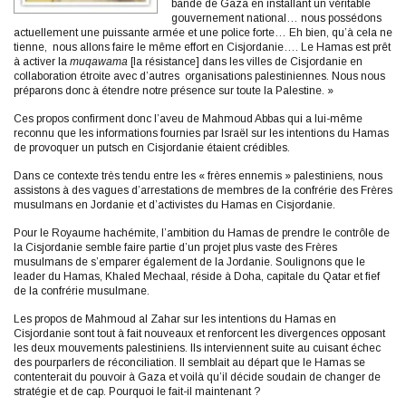
bande de Gaza en installant un véritable
gouvernement national… nous possédons
actuellement une puissante armée et une police forte… Eh bien, qu’à cela ne
tienne, nous allons faire le même effort en Cisjordanie…. Le Hamas est prêt
à activer la
muqawama
[la résistance] dans les villes de Cisjordanie en
collaboration étroite avec d’autres organisations palestiniennes. Nous nous
préparons donc à étendre notre présence sur toute la Palestine. »
Ces propos confirment donc l’aveu de Mahmoud Abbas qui a lui-même
reconnu que les informations fournies par Israël sur les intentions du Hamas
de provoquer un putsch en Cisjordanie étaient crédibles.
Dans ce contexte très tendu entre les « frères ennemis » palestiniens, nous
assistons à des vagues d’arrestations de membres de la confrérie des Frères
musulmans en Jordanie et d’activistes du Hamas en Cisjordanie.
Pour le Royaume hachémite, l’ambition du Hamas de prendre le contrôle de
la Cisjordanie semble faire partie d’un projet plus vaste des Frères
musulmans de s’emparer également de la Jordanie. Soulignons que le
leader du Hamas, Khaled Mechaal, réside à Doha, capitale du Qatar et fief
de la confrérie musulmane.
Les propos de Mahmoud al Zahar sur les intentions du Hamas en
Cisjordanie sont tout à fait nouveaux et renforcent les divergences opposant
les deux mouvements palestiniens. Ils interviennent suite au cuisant échec
des pourparlers de réconciliation. Il semblait au départ que le Hamas se
contenterait du pouvoir à Gaza et voilà qu’il décide soudain de changer de
stratégie et de cap. Pourquoi le fait-il maintenant ?