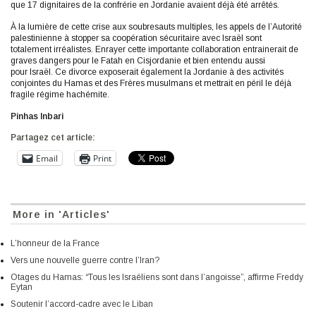
que 17 dignitaires de la confrérie en Jordanie avaient déjà été arrêtés.
À la lumière de cette crise aux soubresauts multiples, les appels de l’Autorité
palestinienne à stopper sa coopération sécuritaire avec Israël sont
totalement irréalistes. Enrayer cette importante collaboration entrainerait de
graves dangers pour le Fatah en Cisjordanie et bien entendu aussi
pour Israël. Ce divorce exposerait également la Jordanie à des activités
conjointes du Hamas et des Frères musulmans et mettrait en péril le déjà
fragile régime hachémite.
Pinhas Inbari
Partagez cet article:
Email
Print
More in 'Articles'
L’honneur de la France
Vers une nouvelle guerre contre l’Iran?
Otages du Hamas: “Tous les Israéliens sont dans l’angoisse”, affirme Freddy
Eytan
Soutenir l’accord-cadre avec le Liban