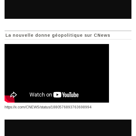
La nouvelle donne géopolitique sur CNews
https://x.com/CNEWS/status/1880576893763698994