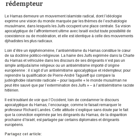
rédempteur
Le Hamas demeure un mouvement islamiste radical, dont l’idéologie
exprime une vision du monde marquée par les thèmes de l’eschatologie
musulmane, dans lesquels les Juifs occupent une place centrale. Sa vision
apocalyptique de l’affrontement ultime avec Israël exclut toute possibilité de
coexistence ou de modération, et elle est identique à celle des mouvements
djihadistes les plus radicaux.
Loin d’être un épiphénomène, l’antisémitisme du Hamas constitue le cœur
de sa doctrine politico-religieuse. La haine des Juifs exprimée dans la Charte
du Hamas et véhiculée dans les discours de ses dirigeants n’est pas un
simple antijudaïsme religieux ou un antisémitisme importé d’origine
européenne : il s’agit d’un antisémitisme apocalyptique et rédempteur, pour
reprendre la qualification de Pierre-André Taguieff qui compare la
judéophobie islamiste radicale – pour laquelle « le monde musulman ne
peut être sauvé que par l’extermination des Juifs » – à l’antisémitisme raciste
hitlérien.
Il est troublant de voir que l’Occident, loin de condamner le discours
apocalyptique du Hamas, l’encourage, comme le faisait remarquer le
professeur Richard Landes. Cette attitude s’explique sans doute par le fait
que la conviction exprimée par les dirigeants du Hamas, de la disparition
prochaine d’Israël, est partagée par certains diplomates et dirigeants
européens.
Partagez cet article: