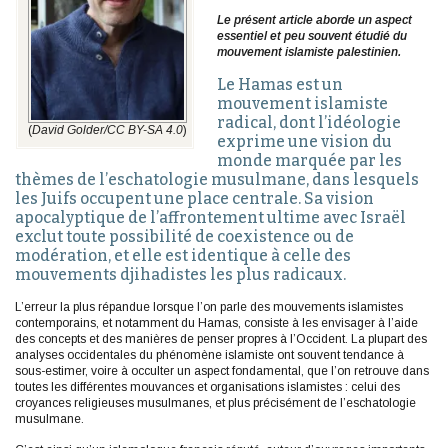
Le présent article aborde un aspect
essentiel et peu souvent étudié du
mouvement islamiste palestinien.
Le Hamas est un
mouvement islamiste
radical, dont l’idéologie
(
David Golder/CC BY-SA 4.0
)
exprime une vision du
monde marquée par les
thèmes de l’eschatologie musulmane, dans lesquels
les Juifs occupent une place centrale. Sa vision
apocalyptique de l’affrontement ultime avec Israël
exclut toute possibilité de coexistence ou de
modération, et elle est identique à celle des
mouvements djihadistes les plus radicaux.
L’erreur la plus répandue lorsque l’on parle des mouvements islamistes
contemporains, et notamment du Hamas, consiste à les envisager à l’aide
des concepts et des manières de penser propres à l’Occident. La plupart des
analyses occidentales du phénomène islamiste ont souvent tendance à
sous-estimer, voire à occulter un aspect fondamental, que l’on retrouve dans
toutes les différentes mouvances et organisations islamistes : celui des
croyances religieuses musulmanes, et plus précisément de l’eschatologie
musulmane.