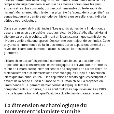
traits fondamentaux de la religion musulmane. L’imminence de la fin des
temps et du Jugement dernier est l’un des thèmes coraniques les plus
anciens et les plus constants, qui parcourt l’ensemble du texte sacré de
l’islam”. Mohammed étant le dernier prophète (le “sceau de la prophétie”), sa
venue inaugure la dernière période de l’histoire universelle, c’est-à-dire la
période eschatologique.
Dans son recueil de Hadith intitulé “Les grands signes de la fin du monde
depuis la mission du prophète jusqu’au retour de Jésus”, Abdallah al-Hajjaj
cite une parole du prophète, affirmant en levant sa main que sa mission et
l’Heure dernière étaient rapprochées comme son majeur de son index. Cette
croyance à l’imminence de la fin des temps est un aspect fondamental du
réveil de l’islam dans le monde actuel, sous ses formes pacifiques et
guerrières.
L’islam chiite est parfois présenté comme étant le seul à accorder une
importance aux considérations eschatologiques. Il est vrai que le thème du
retour de l’Imam caché, élément central des croyances de l’islam chiite, se
prête facilement aux interprétations eschatologiques. Depuis la révolution
islamique iranienne, en 1979, les aspirations eschatologiques occupent le
devant de la scène au sein du monde musulman chiite. La croyance en
l’imminence du Jugement dernier permet d’expliquer tant les
comportements suicidaires, qui se sont multipliés depuis les années 1980,
lors de la guerre Iran-Irak, que l’attitude actuelle des dirigeants iraniens.
La dimension eschatologique du
mouvement islamiste sunnite