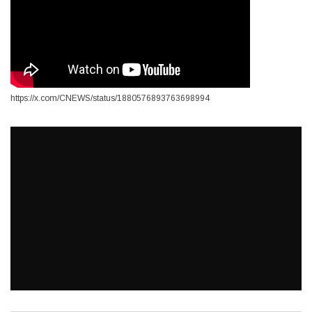
https://x.com/CNEWS/status/1880576893763698994