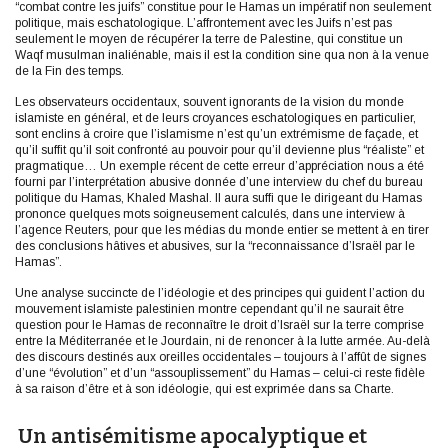
“combat contre les juifs” constitue pour le Hamas un impératif non seulement
politique, mais eschatologique. L’affrontement avec les Juifs n’est pas
seulement le moyen de récupérer la terre de Palestine, qui constitue un
Waqf musulman inaliénable, mais il est la condition sine qua non à la venue
de la Fin des temps.
Les observateurs occidentaux, souvent ignorants de la vision du monde
islamiste en général, et de leurs croyances eschatologiques en particulier,
sont enclins à croire que l’islamisme n’est qu’un extrémisme de façade, et
qu’il suffit qu’il soit confronté au pouvoir pour qu’il devienne plus “réaliste” et
pragmatique… Un exemple récent de cette erreur d’appréciation nous a été
fourni par l’interprétation abusive donnée d’une interview du chef du bureau
politique du Hamas, Khaled Mashal. Il aura suffi que le dirigeant du Hamas
prononce quelques mots soigneusement calculés, dans une interview à
l’agence Reuters, pour que les médias du monde entier se mettent à en tirer
des conclusions hâtives et abusives, sur la “reconnaissance d’Israël par le
Hamas”.
Une analyse succincte de l’idéologie et des principes qui guident l’action du
mouvement islamiste palestinien montre cependant qu’il ne saurait être
question pour le Hamas de reconnaître le droit d’Israël sur la terre comprise
entre la Méditerranée et le Jourdain, ni de renoncer à la lutte armée. Au-delà
des discours destinés aux oreilles occidentales – toujours à l’affût de signes
d’une “évolution” et d’un “assouplissement” du Hamas – celui-ci reste fidèle
à sa raison d’être et à son idéologie, qui est exprimée dans sa Charte.
Un antisémitisme apocalyptique et