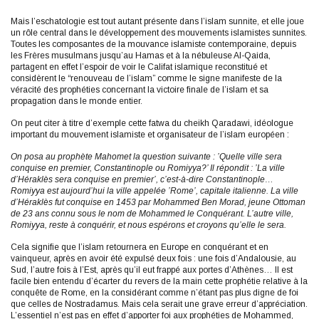
Mais l’eschatologie est tout autant présente dans l’islam sunnite, et elle joue
un rôle central dans le développement des mouvements islamistes sunnites.
Toutes les composantes de la mouvance islamiste contemporaine, depuis
les Frères musulmans jusqu’au Hamas et à la nébuleuse Al-Qaida,
partagent en effet l’espoir de voir le Califat islamique reconstitué et
considèrent le “renouveau de l’islam” comme le signe manifeste de la
véracité des prophéties concernant la victoire finale de l’islam et sa
propagation dans le monde entier.
On peut citer à titre d’exemple cette fatwa du cheikh Qaradawi, idéologue
important du mouvement islamiste et organisateur de l’islam européen :
On posa au prophète Mahomet la question suivante : ’Quelle ville sera
conquise en premier, Constantinople ou Romiyya?’ Il répondit : ’La ville
d’Héraklès sera conquise en premier’, c’est-à-dire Constantinople…
Romiyya est aujourd’hui la ville appelée ’Rome’, capitale italienne. La ville
d’Héraklès fut conquise en 1453 par Mohammed Ben Morad, jeune Ottoman
de 23 ans connu sous le nom de Mohammed le Conquérant. L’autre ville,
Romiyya, reste à conquérir, et nous espérons et croyons qu’elle le sera.
Cela signifie que l’islam retournera en Europe en conquérant et en
vainqueur, après en avoir été expulsé deux fois : une fois d’Andalousie, au
Sud, l’autre fois à l’Est, après qu’il eut frappé aux portes d’Athènes… Il est
facile bien entendu d’écarter du revers de la main cette prophétie relative à la
conquête de Rome, en la considérant comme n’étant pas plus digne de foi
que celles de Nostradamus. Mais cela serait une grave erreur d’appréciation.
L’essentiel n’est pas en effet d’apporter foi aux prophéties de Mohammed,