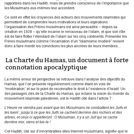
rapportées dans les Hadith, mais de prendre conscience de l’importance que
les Musulmans eux-mêmes leur accordent.
Ce sont en effet les croyances des acteurs des mouvements islamistes qui
permettent de comprendre leurs motivations et leurs aspirations :
l’organisation des Frères musulmans est ainsi persuadée – depuis sa
création en 1928 – qu’elle incarne le renouveau de l’islam, et que son rôle
est de faire flotter l’étendard de l’islam sur les cinq continents. Présenter les
Frères musulmans comme l’incarnation d’un “islamisme modéré” revient
donc à faire mentir les convictions les plus ancrées de leurs membres…
La Charte du Hamas, un document à forte
connotation apocalyptique
La même erreur de perspective se retrouve dans l’analyse des objectifs du
Hamas, que l’on présente régulièrement comme étant en voie de
“modération” et sur le point de reconnaître le droit à l’existence d’Israël. Un
des passages clés de la Charte du Hamas, qui éclaire la vision du monde du
mouvement islamiste palestinien, est le Hadith cité dans l’article 7 :
L’Heure ne viendra pas avant que les Musulmans ne combattent les Juifs et
les tuent ; jusqu’à ce que les Juifs se cachent derrière des rochers et des
arbres, et ceux-ci appelleront : O Musulman, il y a un Juif qui se cache
derrière moi, viens et tue-le !
Cet Hadith, cité sur d’innombrables sites Internet musulmans, signifie que le