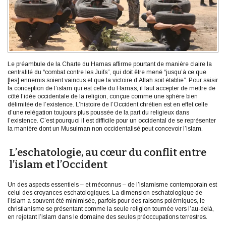
Le préambule de la Charte du Hamas affirme pourtant de manière claire la
centralité du “combat contre les Juifs”, qui doit être mené “jusqu’à ce que
[les] ennemis soient vaincus et que la victoire d’Allah soit établie”. Pour saisir
la conception de l’islam qui est celle du Hamas, il faut accepter de mettre de
côté l’idée occidentale de la religion, conçue comme une sphère bien
délimitée de l’existence. L’histoire de l’Occident chrétien est en effet celle
d’une relégation toujours plus poussée de la part du religieux dans
l’existence. C’est pourquoi il est difficile pour un occidental de se représenter
la manière dont un Musulman non occidentalisé peut concevoir l’islam.
L’eschatologie, au cœur du conflit entre
l’islam et l’Occident
Un des aspects essentiels – et méconnus – de l’islamisme contemporain est
celui des croyances eschatologiques. La dimension eschatologique de
l’islam a souvent été minimisée, parfois pour des raisons polémiques, le
christianisme se présentant comme la seule religion tournée vers l’au-delà,
en rejetant l’islam dans le domaine des seules préoccupations terrestres.