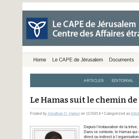
Home
Le CAPE de Jérusalem
Documents
ARTICLES
EDITORIAL
Le Hamas suit le chemin de 
Posted by
Jonathan D. Halevi
on 11/30/14 • Categorized as
Artic
Depuis l’instauration de la trêv
Dans ce contexte, le Hamas qui es
direct ou indirect à l’organisati