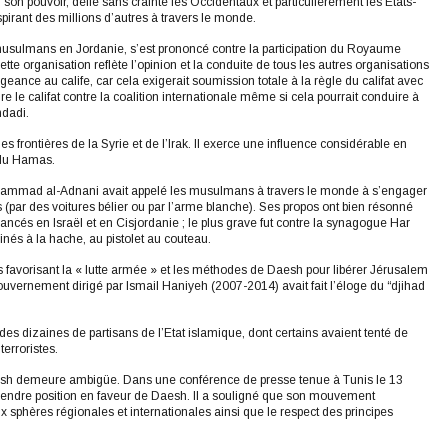
 son pouvoir, défie sans crainte les Occidentaux et particulièrement les États-
spirant des millions d’autres à travers le monde.
s musulmans en Jordanie, s’est prononcé contre la participation du Royaume
ette organisation reflète l’opinion et la conduite de tous les autres organisations
geance au calife, car cela exigerait soumission totale à la règle du califat avec
re le califat contre la coalition internationale même si cela pourrait conduire à
hdadi.
 frontières de la Syrie et de l’Irak. Il exerce une influence considérable en
 du Hamas.
uhammad al-Adnani avait appelé les musulmans à travers le monde à s’engager
s (par des voitures bélier ou par l’arme blanche). Ses propos ont bien résonné
ncés en Israël et en Cisjordanie ; le plus grave fut contre la synagogue Har
inés à la hache, au pistolet au couteau.
s favorisant la « lutte armée » et les méthodes de Daesh pour libérer Jérusalem
ouvernement dirigé par Ismail Haniyeh (2007-2014) avait fait l’éloge du “djihad
des dizaines de partisans de l’Etat islamique, dont certains avaient tenté de
erroristes.
esh demeure ambigüe. Dans une conférence de presse tenue à Tunis le 13
endre position en faveur de Daesh. Il a souligné que son mouvement
 sphères régionales et internationales ainsi que le respect des principes