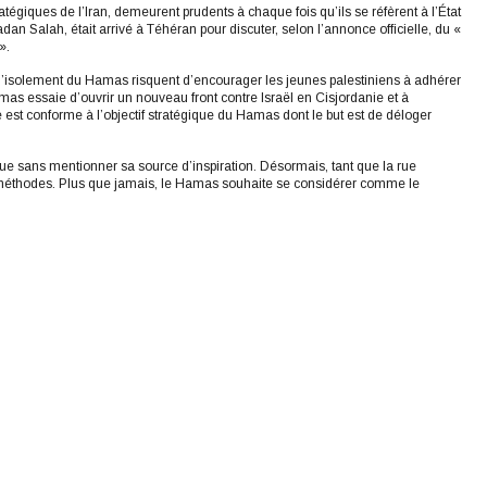
tégiques de l’Iran, demeurent prudents à chaque fois qu’ils se réfèrent à l’État
an Salah, était arrivé à Téhéran pour discuter, selon l’annonce officielle, du «
».
t l’isolement du Hamas risquent d’encourager les jeunes palestiniens à adhérer
Hamas essaie d’ouvrir un nouveau front contre Israël en Cisjordanie et à
 est conforme à l’objectif stratégique du Hamas dont le but est de déloger
que sans mentionner sa source d’inspiration. Désormais, tant que la rue
s méthodes. Plus que jamais, le Hamas souhaite se considérer comme le