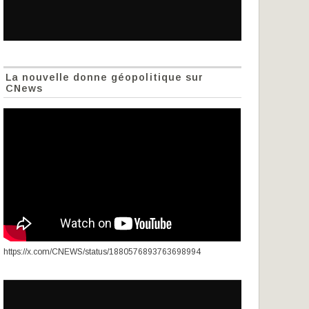
La nouvelle donne géopolitique sur
CNews
https://x.com/CNEWS/status/1880576893763698994