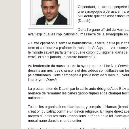
Cependant, le carnage perpétré l
une synagogue à Jérusalem a sus
Nul doute que ces assassins fure
(Daesh).
Dans l’organe officiel du Hamas,
avait expliqué les implications du massacre de la synagogue en d
« Cette opération a semé le traumatisme, la terreur et la peur che
terre et continuez à profaner la mosquée Al-Aqsa …. vous serez
le monde savent parfaitement que le colon [qui signifie, dans ce c
terre], et n’est jamais un pauvre innocent” ».
Au lendemain du massacre de la synagogue de Har Nof,
Felest
dessins animés, des chansons et des vidéos sont diffusés sur les
palestiniennes. Cette campagne a pris le nom de “Daes” qui veut
l’acronyme
Daesh
.
La proclamation de Daesh par le calife auto-désigné Abou Bakr 
menace de remanier les cartes géopolitiques et de changer les fr
nationales.
Toutes les organisations islamiques, y compris le Hamas (branc
création du califat comme un devoir religieux. En ligne direct av
moyen d’unifier les musulmans sous le règne de la loi islamique
musulmane dans le monde entier.