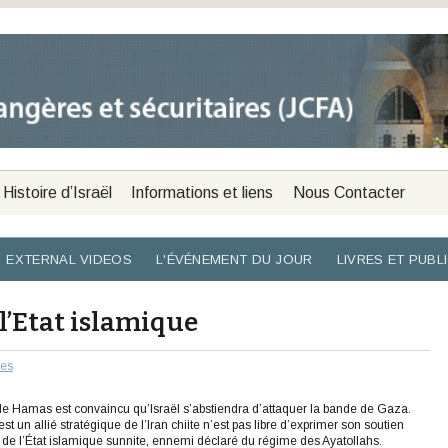
Histoire d’Israël
Informations et liens
Nous Contacter
EXTERNAL VIDEOS
L'ÉVÉNEMENT DU JOUR
LIVRES ET PUBL
l’Etat islamique
les
e, le Hamas est convaincu qu’Israël s’abstiendra d’attaquer la bande de Gaza.
t un allié stratégique de l’Iran chiite n’est pas libre d’exprimer son soutien
on de l’État islamique sunnite, ennemi déclaré du régime des Ayatollahs.