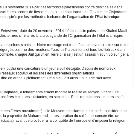
e 18 novembre 2014 par des terroristes palestiniens contre des fidèles dans
cité des scènes de liesse et de joie dans la bande de Gaza et en Cisjordanie.
nt inspirés par les méthodes barbares de l’organisation de l’Etat islamique
Felesteen,
daté du 20 novembre 2014, l’éditorialiste palestinien Khaled Maali
es termes similaires à la propagande de l’Organisation de l’État islamique:
z les colons sionistes. Notre message est clair : ” tant que vous restez sur notre
 égorgés comme des moutons. Tous les Palestiniens et tous les libéraux dans
ontexte, chaque Juif qui vit en Terre d’Israël] est un assassin et un voleur [de la
een
publia une caricature d’un jeune Juif décapité. Depuis de nombreux
 réseaux sociaux et les sites des différentes organisations
 dire en arabe « piétinement » mais qui est aussi un jeu de mot avec
al-Baghdadi, a fondamentalement modifié la réalité du Moyen-Orient. Elle
ontières étatiques existantes, en sapant les Etats musulmans de leurs entités
he des Frères musulmans) et le Mouvement islamique en Israël, considèrent la
ec la prophétie de Muhammad, la restauration du califat est censée être un
 (
charia
), avant de procéder à la conquête de l’Europe et d’imposer la religion