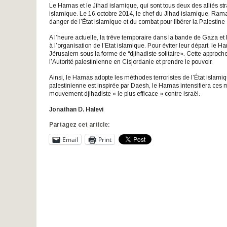
Le Hamas et le Jihad islamique, qui sont tous deux des alliés stra
islamique. Le 16 octobre 2014, le chef du Jihad islamique, Ramad
danger de l’État islamique et du combat pour libérer la Palestine 
A l’heure actuelle, la trêve temporaire dans la bande de Gaza e
à l’organisation de l’Etat islamique. Pour éviter leur départ, le 
Jérusalem sous la forme de “djihadiste solitaire». Cette approche
l’Autorité palestinienne en Cisjordanie et prendre le pouvoir.
Ainsi, le Hamas adopte les méthodes terroristes de l’État islami
palestinienne est inspirée par Daesh, le Hamas intensifiera ce
mouvement djihadiste « le plus efficace » contre Israël.
Jonathan D. Halevi
Partagez cet article:
Email
Print