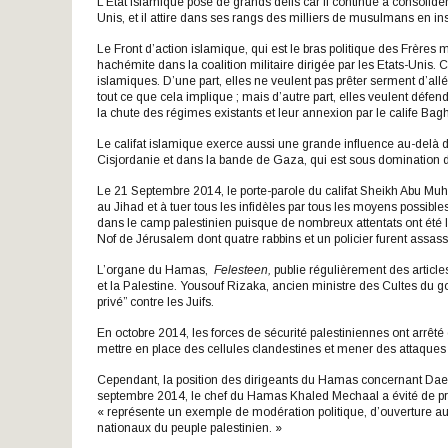
L’État islamique pose de grands défis car il continue à consolider
Unis, et il attire dans ses rangs des milliers de musulmans en in
Le Front d’action islamique, qui est le bras politique des Frère
hachémite dans la coalition militaire dirigée par les Etats-Unis. C
islamiques. D’une part, elles ne veulent pas prêter serment d’allé
tout ce que cela implique ; mais d’autre part, elles veulent défend
la chute des régimes existants et leur annexion par le calife Bag
Le califat islamique exerce aussi une grande influence au-delà des
Cisjordanie et dans la bande de Gaza, qui est sous domination
Le 21 Septembre 2014, le porte-parole du califat Sheikh Abu M
au Jihad et à tuer tous les infidèles par tous les moyens possible
dans le camp palestinien puisque de nombreux attentats ont été la
Nof de Jérusalem dont quatre rabbins et un policier furent assass
L’organe du Hamas,
Felesteen,
publie régulièrement des article
et la Palestine. Yousouf Rizaka, ancien ministre des Cultes du g
privé” contre les Juifs.
En octobre 2014, les forces de sécurité palestiniennes ont arrêté 
mettre en place des cellules clandestines et mener des attaques t
Cependant, la position des dirigeants du Hamas concernant Da
septembre 2014, le chef du Hamas Khaled Mechaal a évité de pr
« représente un exemple de modération politique, d’ouverture aux
nationaux du peuple palestinien. »