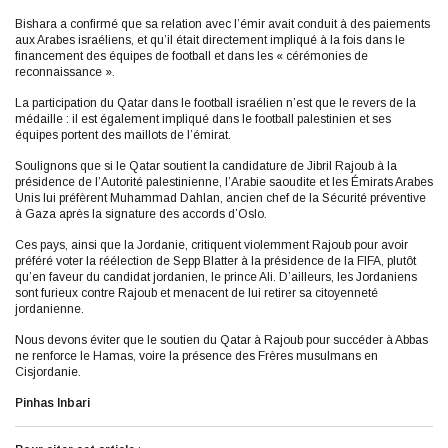
Bishara a confirmé que sa relation avec l’émir avait conduit à des paiements
aux Arabes israéliens, et qu’il était directement impliqué à la fois dans le
financement des équipes de football et dans les « cérémonies de
reconnaissance ».
La participation du Qatar dans le football israélien n’est que le revers de la
médaille : il est également impliqué dans le football palestinien et ses
équipes portent des maillots de l’émirat.
Soulignons que si le Qatar soutient la candidature de Jibril Rajoub à la
présidence de l’Autorité palestinienne, l’Arabie saoudite et les Émirats Arabes
Unis lui préfèrent Muhammad Dahlan, ancien chef de la Sécurité préventive
à Gaza après la signature des accords d’Oslo.
Ces pays, ainsi que la Jordanie, critiquent violemment Rajoub pour avoir
préféré voter la réélection de Sepp Blatter à la présidence de la FIFA, plutôt
qu’en faveur du candidat jordanien, le prince Ali. D’ailleurs, les Jordaniens
sont furieux contre Rajoub et menacent de lui retirer sa citoyenneté
jordanienne.
Nous devons éviter que le soutien du Qatar à Rajoub pour succéder à Abbas
ne renforce le Hamas, voire la présence des Frères musulmans en
Cisjordanie.
Pinhas Inbari