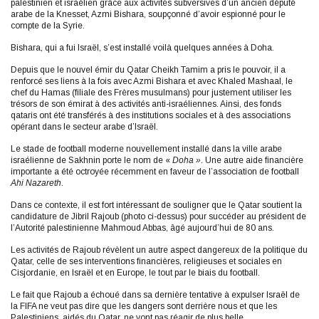
palestinien et israélien grâce aux activités subversives d’un ancien député
arabe de la Knesset, Azmi Bishara, soupçonné d’avoir espionné pour le
compte de la Syrie.
Bishara, qui a fui Israël, s’est installé voilà quelques années à Doha.
Depuis que le nouvel émir du Qatar Cheikh Tamim a pris le pouvoir, il a
renforcé ses liens à la fois avec Azmi Bishara et avec Khaled Mashaal, le
chef du Hamas (filiale des Frères musulmans) pour justement utiliser les
trésors de son émirat à des activités anti-israéliennes. Ainsi, des fonds
qataris ont été transférés à des institutions sociales et à des associations
opérant dans le secteur arabe d’Israël.
Le stade de football moderne nouvellement installé dans la ville arabe
israélienne de Sakhnin porte le nom de «
Doha »
. Une autre aide financière
importante a été octroyée récemment en faveur de l’association de football
Ahi Nazareth
.
Dans ce contexte, il est fort intéressant de souligner que le Qatar soutient la
candidature de Jibril Rajoub (photo ci-dessus) pour succéder au président de
l’Autorité palestinienne Mahmoud Abbas, âgé aujourd’hui de 80 ans.
Les activités de Rajoub révèlent un autre aspect dangereux de la politique du
Qatar, celle de ses interventions financières, religieuses et sociales en
Cisjordanie, en Israël et en Europe, le tout par le biais du football.
Le fait que Rajoub a échoué dans sa dernière tentative à expulser Israël de
la FIFA ne veut pas dire que les dangers sont derrière nous et que les
Palestiniens, aidés du Qatar, ne vont pas réagir de plus belle.