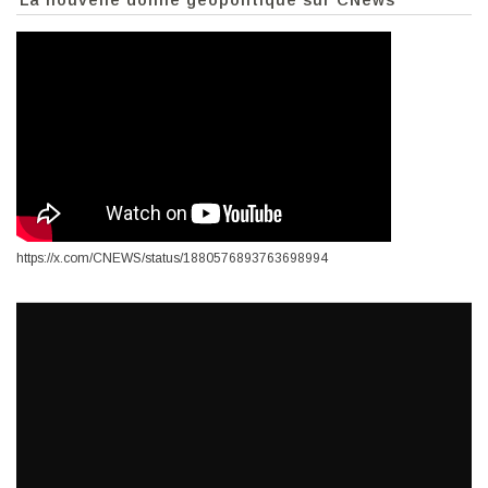
https://x.com/CNEWS/status/1880576893763698994