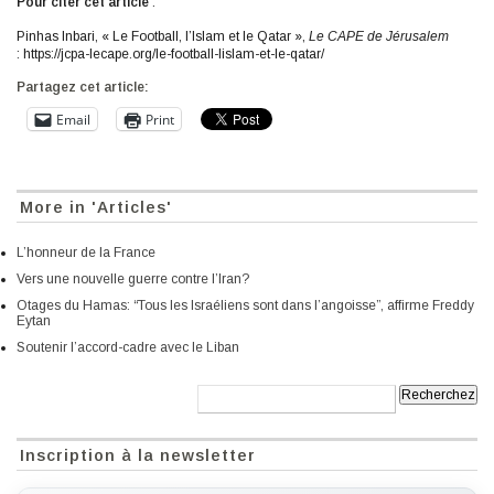
Pour citer cet article
:
Pinhas Inbari, « Le Football, l’Islam et le Qatar »,
Le CAPE de Jérusalem
: https://jcpa-lecape.org/le-football-lislam-et-le-qatar/
Partagez cet article:
Email
Print
More in 'Articles'
L’honneur de la France
Vers une nouvelle guerre contre l’Iran?
Otages du Hamas: “Tous les Israéliens sont dans l’angoisse”, affirme Freddy
Eytan
Soutenir l’accord-cadre avec le Liban
Recherche:
Inscription à la newsletter