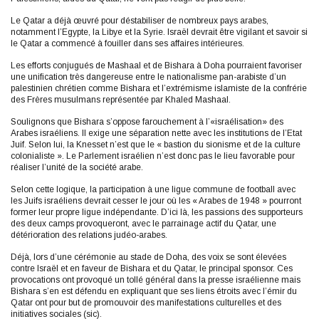
Le Qatar a déjà œuvré pour déstabiliser de nombreux pays arabes,
notamment l’Egypte, la Libye et la Syrie. Israël devrait être vigilant et savoir si
le Qatar a commencé à fouiller dans ses affaires intérieures.
Les efforts conjugués de Mashaal et de Bishara à Doha pourraient favoriser
une unification très dangereuse entre le nationalisme pan-arabiste d’un
palestinien chrétien comme Bishara et l’extrémisme islamiste de la confrérie
des Frères musulmans représentée par Khaled Mashaal.
Soulignons que Bishara s’oppose farouchement à l’«israélisation» des
Arabes israéliens. Il exige une séparation nette avec les institutions de l’Etat
Juif. Selon lui, la Knesset n’est que le « bastion du sionisme et de la culture
colonialiste ». Le Parlement israélien n’est donc pas le lieu favorable pour
réaliser l’unité de la société arabe.
Selon cette logique, la participation à une ligue commune de football avec
les Juifs israéliens devrait cesser le jour où les « Arabes de 1948 » pourront
former leur propre ligue indépendante. D’ici là, les passions des supporteurs
des deux camps provoqueront, avec le parrainage actif du Qatar, une
détérioration des relations judéo-arabes.
Déjà, lors d’une cérémonie au stade de Doha, des voix se sont élevées
contre Israël et en faveur de Bishara et du Qatar, le principal sponsor. Ces
provocations ont provoqué un tollé général dans la presse israélienne mais
Bishara s’en est défendu en expliquant que ses liens étroits avec l’émir du
Qatar ont pour but de promouvoir des manifestations culturelles et des
initiatives sociales (sic).