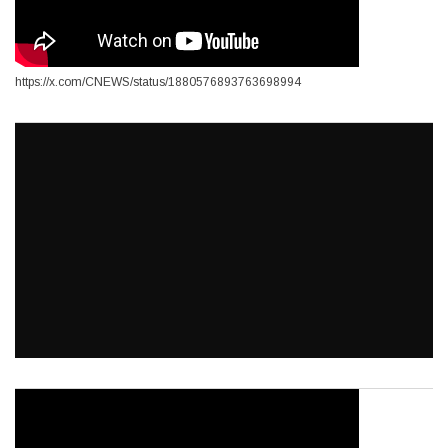
https://x.com/CNEWS/status/1880576893763698994