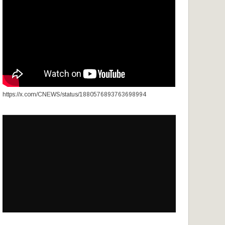
https://x.com/CNEWS/status/1880576893763698994