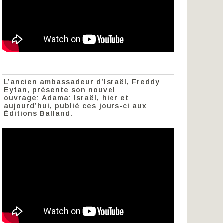
L’ancien ambassadeur d’Israël, Freddy
Eytan, présente son nouvel
ouvrage: Adama: Israël, hier et
aujourd’hui, publié ces jours-ci aux
Éditions Balland.