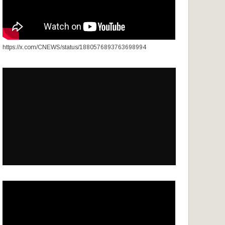
https://x.com/CNEWS/status/1880576893763698994