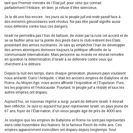
tant que Premier ministre de l’Etat juif, pour celui qui connait
parfaitement l’Histoire, eh bien, je refuse d’être silencieux.
Je le dit une fois encore : les jours où le peuple juif est resté passif face à
des ennemis génocidaires sont révolus. Ne pas être passif signifie aussi
nous défendre contre tous ces dangers.
Israël ne permettra pas l’Iran de bafouer, de violer par la ruse cet accord et de
se se faufiler ainsi sur la pointe des pieds dans le club restreint des Etats
possédant des armes nucléaires. Je sais qu’empêcher l’Iran de développer
des armes atomiques demeure toujours la politique officielle de la
communauté internationale. Mais personne au monde ne devrait remettre
en question la détermination d’Israël à se défendre contre ceux qui
cherchent à le détruire.
Depuis la nuit des temps, dans chaque génération, plusieurs pays voulaient
nous anéantir. Dans l’Antiquité, c’était les anciens empires de Babylone et de
Rome. Au Moyen Age, nous avons affronté l’Inquisition et l’Expulsion. Puis,
les les pogroms et l’Holocauste. Pourtant, le peuple juif a résisté et tous les
autres empires ont disparu.
Aujourd’hui, un nouveau régime a surgi, jurant de détruire Israël. Il devrait
bien réfléchir. Je suis ici aujourd’hui pour représenter Israël, un pays jeune de
67 ans, foyer de l’État-nation, d’un vieux peuple âgé de près de 4000 ans.
Je souligne que les empires de Babylone et Rome ne sont pas représentés
dans cette Assemblée des Nations. Ni le fameux Reich de mille ans. Ces
empires apparemment invincibles ont disparu depuis longtemps. Seul