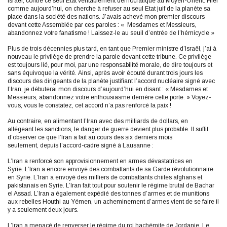
Israël, contre ce seul Etat véritablement démocratique au Moyen-Orient. Hier
comme aujourd’hui, on cherche à refuser au seul Etat juif de la planète sa
place dans la société des nations. J’avais achevé mon premier discours
devant cette Assemblée par ces paroles : « Mesdames et Messieurs,
abandonnez votre fanatisme ! Laissez-le au seuil d’entrée de l’hémicycle »
Plus de trois décennies plus tard, en tant que Premier ministre d’Israël, j’ai à
nouveau le privilège de prendre la parole devant cette tribune. Ce privilège
est toujours lié, pour moi, par une responsabilité morale, de dire toujours et
sans équivoque la vérité. Ainsi, après avoir écouté durant trois jours les
discours des dirigeants de la planète justifiant l’accord nucléaire signé avec
l’Iran, je débuterai mon discours d’aujourd’hui en disant : « Mesdames et
Messieurs, abandonnez votre enthousiasme derrière cette porte. » Voyez-
vous, vous le constatez, cet accord n’a pas renforcé la paix !
Au contraire, en alimentant l’Iran avec des milliards de dollars, en
allégeant les sanctions, le danger de guerre devient plus probable. Il suffit
d’observer ce que l’Iran a fait au cours des six derniers mois
seulement, depuis l’accord-cadre signé à Lausanne :
L’Iran a renforcé son approvisionnement en armes dévastatrices en
Syrie. L’Iran a encore envoyé des combattants de sa Garde révolutionnaire
en Syrie. L’Iran a envoyé des milliers de combattants chiites afghans et
pakistanais en Syrie. L’Iran fait tout pour soutenir le régime brutal de Bachar
el Assad. L’Iran a également expédié des tonnes d’armes et de munitions
aux rebelles Houthi au Yémen, un acheminement d’armes vient de se faire il
y a seulement deux jours.
L’Iran a menacé de renverser le régime du roi hachémite de Jordanie. Le