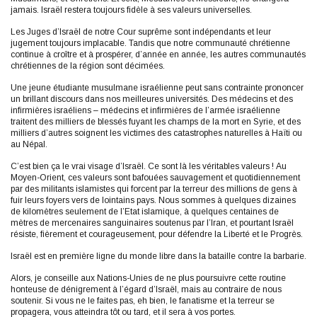
jamais. Israël restera toujours fidèle à ses valeurs universelles.
Les Juges d’Israël de notre Cour suprême sont indépendants et leur
jugement toujours implacable. Tandis que notre communauté chrétienne
continue à croître et à prospérer, d’année en année, les autres communautés
chrétiennes de la région sont décimées.
Une jeune étudiante musulmane israélienne peut sans contrainte prononcer
un brillant discours dans nos meilleures universités. Des médecins et des
infirmières israéliens – médecins et infirmières de l’armée israélienne
traitent des milliers de blessés fuyant les champs de la mort en Syrie, et des
milliers d’autres soignent les victimes des catastrophes naturelles à Haïti ou
au Népal.
C’est bien ça le vrai visage d’Israël. Ce sont là les véritables valeurs ! Au
Moyen-Orient, ces valeurs sont bafouées sauvagement et quotidiennement
par des militants islamistes qui forcent par la terreur des millions de gens à
fuir leurs foyers vers de lointains pays. Nous sommes à quelques dizaines
de kilomètres seulement de l’Etat islamique, à quelques centaines de
mètres de mercenaires sanguinaires soutenus par l’Iran, et pourtant Israël
résiste, fièrement et courageusement, pour défendre la Liberté et le Progrès.
Israël est en première ligne du monde libre dans la bataille contre la barbarie.
Alors, je conseille aux Nations-Unies de ne plus poursuivre cette routine
honteuse de dénigrement à l’égard d’Israël, mais au contraire de nous
soutenir. Si vous ne le faites pas, eh bien, le fanatisme et la terreur se
propagera, vous atteindra tôt ou tard, et il sera à vos portes.