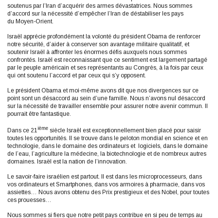
soutenus par l’Iran d’acquérir des armes dévastatrices. Nous sommes
d’accord sur la nécessité d’empêcher l’Iran de déstabiliser les pays
du Moyen-Orient.
Israël apprécie profondément la volonté du président Obama de renforcer
notre sécurité, d’aider à conserver son avantage militaire qualitatif, et
soutenir Israël à affronter les énormes défis auxquels nous sommes
confrontés. Israël est reconnaissant que ce sentiment est largement partagé
par le peuple américain et ses représentants au Congrès, à la fois par ceux
qui ont soutenu l’accord et par ceux qui s’y opposent.
Le président Obama et moi-même avons dit que nos divergences sur ce
point sont un désaccord au sein d’une famille. Nous n’avons nul désaccord
sur la nécessité de travailler ensemble pour assurer notre avenir commun. Il
pourrait être fantastique.
ième
Dans ce 21
siècle Israël est exceptionnellement bien placé pour saisir
toutes les opportunités. Il se trouve dans le peloton mondial en science et en
technologie, dans le domaine des ordinateurs et logiciels, dans le domaine
de l’eau, l’agriculture la médecine, la biotechnologie et de nombreux autres
domaines. Israël est la nation de l’innovation.
Le savoir-faire israélien est partout. Il est dans les microprocesseurs, dans
vos ordinateurs et Smartphones, dans vos armoires à pharmacie, dans vos
assiettes… Nous avons obtenu des Prix prestigieux et des Nobel, pour toutes
ces prouesses…
Nous sommes si fiers que notre petit pays contribue en si peu de temps au