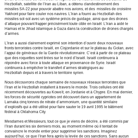
Hezbollah, satellite de l’Iran au Liban, a obtenu clandestinement des
missiles SA-22 pour pouvoir abattre nos avions, et des missiles de croisière
Yakhont pour faire couler nos navires. L’Iran a fourni au Hezbollah des
missiles sol-sol avec un système précis de guidage, ainsi que des drones
d’attaque pouvant frapper précisément toute cible en Israël. L’Iran a aidé le
Hamas et le Jihad islamique à Gaza dans la construction de drones chargés
d’armes.
L’Iran a aussi clairement exprimé son intention d’ouvrir deux nouveaux
fronts terroristes contre Israël, en Cisjordanie et sur le plateau du Golan, avec
l’appui de généraux de la Garde révolutionnaire. C’est à partir de ce plateau
que des roquettes sont tirées sur le nord d’Israël. Israël continuera à
répondre avec force à toute attaque en provenance de Syrie. Israël
continuera à empêcher le transfert d’armes stratégiques au
Hezbollah depuis et à travers le territoire syrien.
Nous découvrons chaque semaine de nouveaux réseaux terroristes que
l’Iran et le Hezbollah installent à travers le monde. Trois cellules ont été
récemment découvertes au Koweït, en Jordanie et à Chypre. En mai dernier,
les forces de sécurité cypriotes ont découvert dans un appartement de
Larnaka cinq tonnes de nitrate d’ammonium, une quantité similaire
d’explosifs qui a été utilisé pour faire sauter le 19 avril 1995 le bâtiment
fédéral à Oklahoma City.
Mesdames et Messieurs, tout ce que je viens de décrire, a été commis par
l’Iran durant les six derniers mois, au moment même où il tentait de
convaincre le monde entier pour supprimer les sanctions. Imaginez
aujourd’hui, ce que l’Iran fera après la levée de ces sanctions. Sans aucun