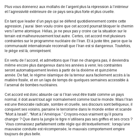
Plus vous donnerez aux mollahs de l’argent plus la répression à l’intérieur
et l’agressivité extérieure de ce pays sera plus forte et plus cruelle.
En tant que leader d’un pays qui se défend quotidiennement contre cette
agression, j’aurai bien voulu croire que cet accord pourrait bloquer le chemin
vers l’arme atomique. Hélas, je ne peux pas y croire car la situation sur le
terrain est malheureusement tout autre. Certes, cet accord met plusieurs
contraintes sur le programme nucléaire de l’Iran. Et à juste titre, parce que la
communauté internationale reconnaît que l’Iran est si dangereux. Toutefois,
le piège est là, omniprésent.
En vertu de l’accord, et admettons que l’Iran ne changera pas, il deviendra
même encore plus dangereux dans les années à venir, les contraintes
seront automatiquement levées à partir de la dixième et quinzième
année. De fait, le régime islamique de la terreur aura facilement accès à la
matière fissile, et en un laps de temps de quelques semaines accessible à
l’arsenal de bombes nucléaires.
Cet accord est donc absurde car si l’Iran veut être traité comme un pays
normal, il doit avant tout agir normalement comme tout le monde. Mais l’Iran
est une théocratie radicale, sombre et cruelle, ses discours sont belliqueux, il
conquiert ses voisins, parraine le terrorisme dans le monde entier et scande
“Mort à Israël”, “Mort à l’Amérique.” Croyons-nous vraiment qu’il pourra
changer ? Que dans la jungle le tigre n’utilisera pas ses griffes et ses crocs ?
Vous connaissez parfaitement cette règle qui dit textuellement : lorsqu’une
mauvaise conduite est récompensée, le mauvais comportement empire
toujours de plus belle.