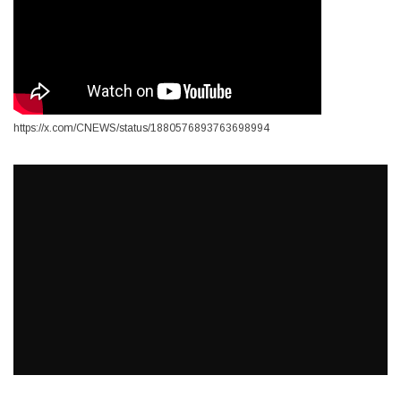
https://x.com/CNEWS/status/1880576893763698994