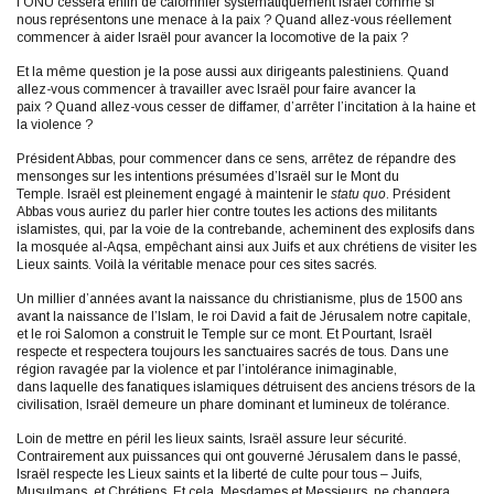
l’ONU cessera enfin de calomnier systématiquement Israël comme si
nous représentons une menace à la paix ? Quand allez-vous réellement
commencer à aider Israël pour avancer la locomotive de la paix ?
Et la même question je la pose aussi aux dirigeants palestiniens. Quand
allez-vous commencer à travailler avec Israël pour faire avancer la
paix ? Quand allez-vous cesser de diffamer, d’arrêter l’incitation à la haine et
la violence ?
Président Abbas, pour commencer dans ce sens, arrêtez de répandre des
mensonges sur les intentions présumées d’Israël sur le Mont du
Temple. Israël est pleinement engagé à maintenir le
statu quo
. Président
Abbas vous auriez du parler hier contre toutes les actions des militants
islamistes, qui, par la voie de la contrebande, acheminent des explosifs dans
la mosquée al-Aqsa, empêchant ainsi aux Juifs et aux chrétiens de visiter les
Lieux saints. Voilà la véritable menace pour ces sites sacrés.
Un millier d’années avant la naissance du christianisme, plus de 1500 ans
avant la naissance de l’Islam, le roi David a fait de Jérusalem notre capitale,
et le roi Salomon a construit le Temple sur ce mont. Et Pourtant, Israël
respecte et respectera toujours les sanctuaires sacrés de tous. Dans une
région ravagée par la violence et par l’intolérance inimaginable,
dans laquelle des fanatiques islamiques détruisent des anciens trésors de la
civilisation, Israël demeure un phare dominant et lumineux de tolérance.
Loin de mettre en péril les lieux saints, Israël assure leur sécurité.
Contrairement aux puissances qui ont gouverné Jérusalem dans le passé,
Israël respecte les Lieux saints et la liberté de culte pour tous – Juifs,
Musulmans, et Chrétiens. Et cela, Mesdames et Messieurs, ne changera