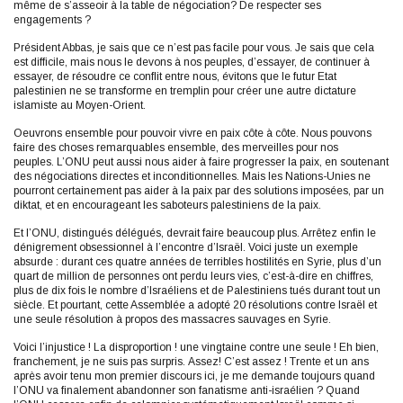
même de s’asseoir à la table de négociation? De respecter ses
engagements ?
Président Abbas, je sais que ce n’est pas facile pour vous. Je sais que cela
est difficile, mais nous le devons à nos peuples, d’essayer, de continuer à
essayer, de résoudre ce conflit entre nous, évitons que le futur Etat
palestinien ne se transforme en tremplin pour créer une autre dictature
islamiste au Moyen-Orient.
Oeuvrons ensemble pour pouvoir vivre en paix côte à côte. Nous pouvons
faire des choses remarquables ensemble, des merveilles pour nos
peuples. L’ONU peut aussi nous aider à faire progresser la paix, en soutenant
des négociations directes et inconditionnelles. Mais les Nations-Unies ne
pourront certainement pas aider à la paix par des solutions imposées, par un
diktat, et en encourageant les saboteurs palestiniens de la paix.
Et l’ONU, distingués délégués, devrait faire beaucoup plus. Arrêtez enfin le
dénigrement obsessionnel à l’encontre d’Israël. Voici juste un exemple
absurde : durant ces quatre années de terribles hostilités en Syrie, plus d’un
quart de million de personnes ont perdu leurs vies, c’est-à-dire en chiffres,
plus de dix fois le nombre d’Israéliens et de Palestiniens tués durant tout un
siècle. Et pourtant, cette Assemblée a adopté 20 résolutions contre Israël et
une seule résolution à propos des massacres sauvages en Syrie.
Voici l’injustice ! La disproportion ! une vingtaine contre une seule ! Eh bien,
franchement, je ne suis pas surpris. Assez! C’est assez ! Trente et un ans
après avoir tenu mon premier discours ici, je me demande toujours quand
l’ONU va finalement abandonner son fanatisme anti-israélien ? Quand