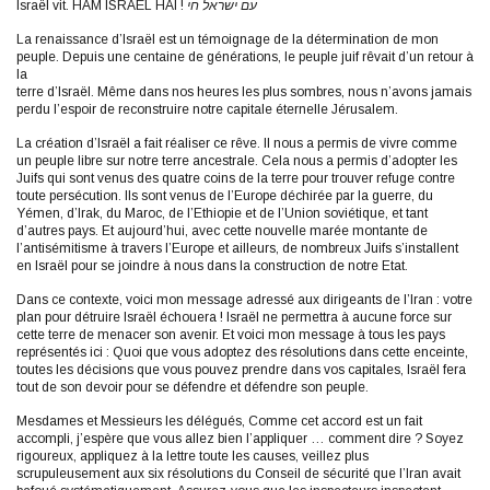
Israël vit. HAM ISRAËL HAI !
עם ישראל חי
La renaissance d’Israël est un témoignage de la détermination de mon
peuple. Depuis une centaine de générations, le peuple juif rêvait d’un retour à
la
terre d’Israël. Même dans nos heures les plus sombres, nous n’avons jamais
perdu l’espoir de reconstruire notre capitale éternelle Jérusalem.
La création d’Israël a fait réaliser ce rêve. Il nous a permis de vivre comme
un peuple libre sur notre terre ancestrale. Cela nous a permis d’adopter les
Juifs qui sont venus des quatre coins de la terre pour trouver refuge contre
toute persécution. Ils sont venus de l’Europe déchirée par la guerre, du
Yémen, d’Irak, du Maroc, de l’Ethiopie et de l’Union soviétique, et tant
d’autres pays. Et aujourd’hui, avec cette nouvelle marée montante de
l’antisémitisme à travers l’Europe et ailleurs, de nombreux Juifs s’installent
en Israël pour se joindre à nous dans la construction de notre Etat.
Dans ce contexte, voici mon message adressé aux dirigeants de l’Iran : votre
plan pour détruire Israël échouera ! Israël ne permettra à aucune force sur
cette terre de menacer son avenir. Et voici mon message à tous les pays
représentés ici : Quoi que vous adoptez des résolutions dans cette enceinte,
toutes les décisions que vous pouvez prendre dans vos capitales, Israël fera
tout de son devoir pour se défendre et défendre son peuple.
Mesdames et Messieurs les délégués, Comme cet accord est un fait
accompli, j’espère que vous allez bien l’appliquer … comment dire ? Soyez
rigoureux, appliquez à la lettre toute les causes, veillez plus
scrupuleusement aux six résolutions du Conseil de sécurité que l’Iran avait