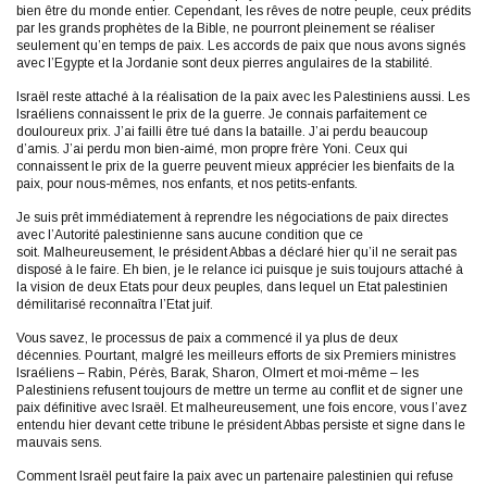
bien être du monde entier. Cependant, les rêves de notre peuple, ceux prédits
par les grands prophètes de la Bible, ne pourront pleinement se réaliser
seulement qu’en temps de paix. Les accords de paix que nous avons signés
avec l’Egypte et la Jordanie sont deux pierres angulaires de la stabilité.
Israël reste attaché à la réalisation de la paix avec les Palestiniens aussi. Les
Israéliens connaissent le prix de la guerre. Je connais parfaitement ce
douloureux prix. J’ai failli être tué dans la bataille. J’ai perdu beaucoup
d’amis. J’ai perdu mon bien-aimé, mon propre frère Yoni. Ceux qui
connaissent le prix de la guerre peuvent mieux apprécier les bienfaits de la
paix, pour nous-mêmes, nos enfants, et nos petits-enfants.
Je suis prêt immédiatement à reprendre les négociations de paix directes
avec l’Autorité palestinienne sans aucune condition que ce
soit. Malheureusement, le président Abbas a déclaré hier qu’il ne serait pas
disposé à le faire. Eh bien, je le relance ici puisque je suis toujours attaché à
la vision de deux Etats pour deux peuples, dans lequel un Etat palestinien
démilitarisé reconnaîtra l’Etat juif.
Vous savez, le processus de paix a commencé il ya plus de deux
décennies. Pourtant, malgré les meilleurs efforts de six Premiers ministres
Israéliens – Rabin, Pérès, Barak, Sharon, Olmert et moi-même – les
Palestiniens refusent toujours de mettre un terme au conflit et de signer une
paix définitive avec Israël. Et malheureusement, une fois encore, vous l’avez
entendu hier devant cette tribune le président Abbas persiste et signe dans le
mauvais sens.
Comment Israël peut faire la paix avec un partenaire palestinien qui refuse