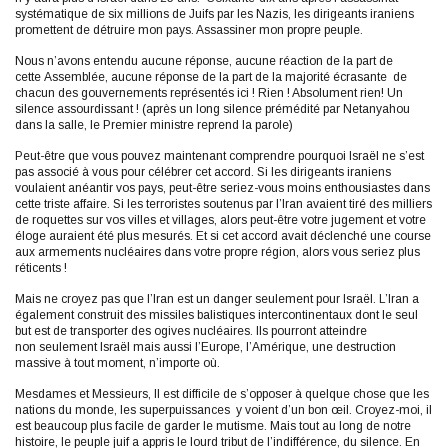
systématique de six millions de Juifs par les Nazis, les dirigeants iraniens
promettent de détruire mon pays. Assassiner mon propre peuple.
Nous n’avons entendu aucune réponse, aucune réaction de la part de
cette Assemblée, aucune réponse de la part de la majorité écrasante de
chacun des gouvernements représentés ici ! Rien ! Absolument rien! Un
silence assourdissant ! (après un long silence prémédité par Netanyahou
dans la salle, le Premier ministre reprend la parole)
Peut-être que vous pouvez maintenant comprendre pourquoi Israël ne s’est
pas associé à vous pour célébrer cet accord. Si les dirigeants iraniens
voulaient anéantir vos pays, peut-être seriez-vous moins enthousiastes dans
cette triste affaire. Si les terroristes soutenus par l’Iran avaient tiré des milliers
de roquettes sur vos villes et villages, alors peut-être votre jugement et votre
éloge auraient été plus mesurés. Et si cet accord avait déclenché une course
aux armements nucléaires dans votre propre région, alors vous seriez plus
réticents !
Mais ne croyez pas que l’Iran est un danger seulement pour Israël. L’Iran a
également construit des missiles balistiques intercontinentaux dont le seul
but est de transporter des ogives nucléaires. Ils pourront atteindre
non seulement Israël mais aussi l’Europe, l’Amérique, une destruction
massive à tout moment, n’importe où.
Mesdames et Messieurs, Il est difficile de s’opposer à quelque chose que les
nations du monde, les superpuissances y voient d’un bon œil. Croyez-moi, il
est beaucoup plus facile de garder le mutisme. Mais tout au long de notre
histoire, le peuple juif a appris le lourd tribut de l’indifférence, du silence. En