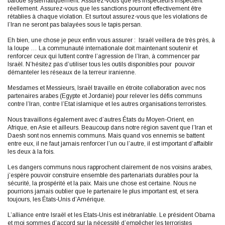
bafoué systématiquement. Assurez-vous que les inspecteurs inspectent
réellement. Assurez-vous que les sanctions pourront effectivement être
rétablies à chaque violation. Et surtout assurez-vous que les violations de
l’Iran ne seront pas balayées sous le tapis persan.
Eh bien, une chose je peux enfin vous assurer : Israël veillera de très près, à
la loupe … La communauté internationale doit maintenant soutenir et
renforcer ceux qui luttent contre l’agression de l’Iran, à commencer par
Israël. N’hésitez pas d’utiliser tous les outils disponibles pour pouvoir
démanteler les réseaux de la terreur iranienne.
Mesdames et Messieurs, Israël travaille en étroite collaboration avec nos
partenaires arabes (Egypte et Jordanie) pour relever les défis communs
contre l’Iran, contre l’Etat islamique et les autres organisations terroristes.
Nous travaillons également avec d’autres États du Moyen-Orient, en
Afrique, en Asie et ailleurs. Beaucoup dans notre région savent que l’Iran et
Daesh sont nos ennemis communs. Mais quand vos ennemis se battent
entre eux, il ne faut jamais renforcer l’un ou l’autre, il est important d’affaiblir
les deux à la fois.
Les dangers communs nous rapprochent clairement de nos voisins arabes,
j’espère pouvoir construire ensemble des partenariats durables pour la
sécurité, la prospérité et la paix. Mais une chose est certaine. Nous ne
pourrions jamais oublier que le partenaire le plus important est, et sera
toujours, les États-Unis d’Amérique.
L’alliance entre Israël et les Etats-Unis est inébranlable. Le président Obama
et moi sommes d’accord sur la nécessité d’empêcher les terroristes