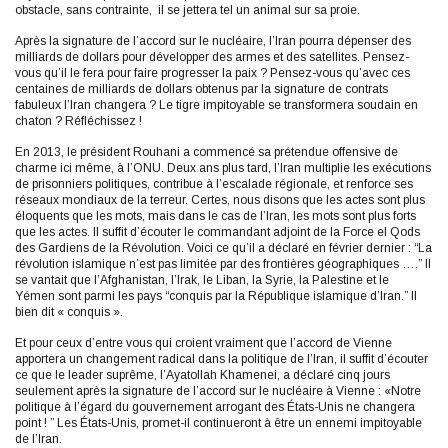
obstacle, sans contrainte, il se jettera tel un animal sur sa proie.
Après la signature de l’accord sur le nucléaire, l’Iran pourra dépenser des
milliards de dollars pour développer des armes et des satellites. Pensez-
vous qu’il le fera pour faire progresser la paix ? Pensez-vous qu’avec ces
centaines de milliards de dollars obtenus par la signature de contrats
fabuleux l’Iran changera ? Le tigre impitoyable se transformera soudain en
chaton ? Réfléchissez !
En 2013, le président Rouhani a commencé sa prétendue offensive de
charme ici même, à l’ONU. Deux ans plus tard, l’Iran multiplie les exécutions
de prisonniers politiques, contribue à l’escalade régionale, et renforce ses
réseaux mondiaux de la terreur. Certes, nous disons que les actes sont plus
éloquents que les mots, mais dans le cas de l’Iran, les mots sont plus forts
que les actes. Il suffit d’écouter le commandant adjoint de la Force el Qods
des Gardiens de la Révolution. Voici ce qu’il a déclaré en février dernier : “La
révolution islamique n’est pas limitée par des frontières géographiques ….” Il
se vantait que l’Afghanistan, l’Irak, le Liban, la Syrie, la Palestine et le
Yémen sont parmi les pays “conquis par la République islamique d’Iran.” Il
bien dit « conquis ».
Et pour ceux d’entre vous qui croient vraiment que l’accord de Vienne
apportera un changement radical dans la politique de l’Iran, il suffit d’écouter
ce que le leader suprême, l’Ayatollah Khamenei, a déclaré cinq jours
seulement après la signature de l’accord sur le nucléaire à Vienne : «Notre
politique à l’égard du gouvernement arrogant des États-Unis ne changera
point ! ” Les États-Unis, promet-il continueront à être un ennemi impitoyable
de l’Iran.