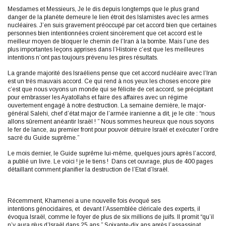
Mesdames et Messieurs, Je le dis depuis longtemps que le plus grand
danger de la planète demeure le lien étroit des Islamistes avec les armes
nucléaires. J’en suis gravement préoccupé par cet accord bien que certaines
personnes bien intentionnées croient sincèrement que cet accord est le
meilleur moyen de bloquer le chemin de l’Iran à la bombe. Mais l’une des
plus importantes leçons apprises dans l’Histoire c’est que les meilleures
intentions n’ont pas toujours prévenu les pires résultats.
La grande majorité des Israéliens pense que cet accord nucléaire avec l’Iran
est un très mauvais accord. Ce qui rend à nos yeux les choses encore pire
c’est que nous voyons un monde qui se félicite de cet accord, se précipitant
pour embrasser les Ayatollahs et faire des affaires avec un régime
ouvertement engagé à notre destruction. La semaine dernière, le major-
général Salehi, chef d’état major de l’armée iranienne a dit, je le cite : “nous
allons sûrement anéantir Israël ! ” Nous sommes heureux que nous soyons
le fer de lance, au premier front pour pouvoir détruire Israël et exécuter l’ordre
sacré du Guide suprême.”
Le mois dernier, le Guide suprême lui-même, quelques jours après l’accord,
a publié un livre. Le voici ! je le tiens ! Dans cet ouvrage, plus de 400 pages
détaillant comment planifier la destruction de l’Etat d’Israël.
Récemment, Khamenei a une nouvelle fois évoqué ses
intentions génocidaires, et devant l’Assemblée cléricale des experts, il
évoqua Israël, comme le foyer de plus de six millions de juifs. Il promit “qu’il
n’y aura plus d’Israël dans 25 ans.” Soixante-dix ans après l’assassinat