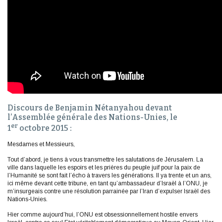
Discours de Benjamin Nétanyahou devant
l’Assemblée générale des Nations-Unies, le
er
1
octobre 2015 :
Mesdames et Messieurs,
Tout d’abord, je tiens à vous transmettre les salutations de Jérusalem. La
ville dans laquelle les espoirs et les prières du peuple juif pour la paix de
l’Humanité se sont fait l’écho à travers les générations. Il ya trente et un ans,
ici même devant cette tribune, en tant qu’ambassadeur d’Israël à l’ONU, je
m’insurgeais contre une résolution parrainée par l’Iran d’expulser Israël des
Nations-Unies.
Hier comme aujourd’hui, l’ONU est obsessionnellement hostile envers