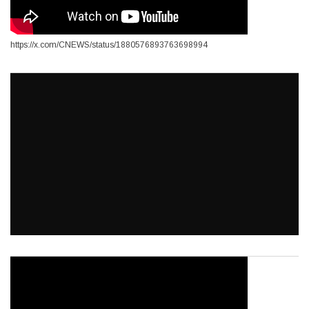
https://x.com/CNEWS/status/1880576893763698994