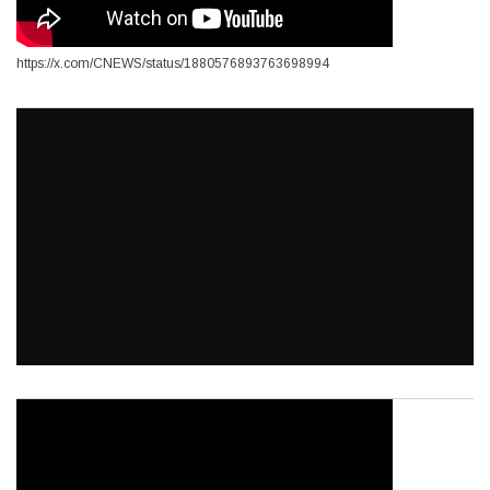
https://x.com/CNEWS/status/1880576893763698994