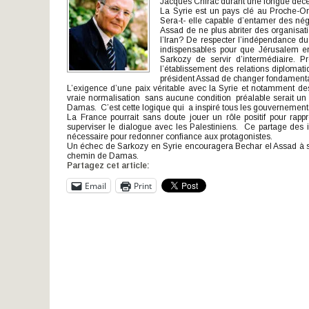
Jacques Chirac durant une longue déce
La Syrie est un pays clé au Proche-Or
Sera-t- elle capable d’entamer des négo
Assad de ne plus abriter des organisat
l’Iran? De respecter l’indépendance du
indispensables pour que Jérusalem en
Sarkozy de servir d’intermédiaire. P
l’établissement des relations diplomat
président Assad de changer fondamental
L’exigence d’une paix véritable avec la Syrie et notamment de
vraie normalisation sans aucune condition préalable serait un
Damas. C’est cette logique qui a inspiré tous les gouvernements
La France pourrait sans doute jouer un rôle positif pour rapp
superviser le dialogue avec les Palestiniens. Ce partage des i
nécessaire pour redonner confiance aux protagonistes.
Un échec de Sarkozy en Syrie encouragera Bechar el Assad à s
chemin de Damas.
Partagez cet article:
Email
Print