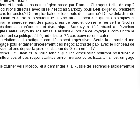
nnie avec Israël.
ient et la paix dans notre région passe par Damas. Changera-t-elle de cap ?
ciations directes avec Israël? Nicolas Sarkozy pourra-t-il exiger du président
ions terroristes? De ne plus bafouer les droits de l’homme? De se détacher de
 Liban et de ne plus soutenir le Hezbollah? Ce sont des questions simples et
tame sérieusement des pourparlers de paix et donne le feu vert à Nicolas
résident anticonformiste et dynamique, Sarkozy a déjà réussi à favoriser
iques entre Beyrouth et Damas. Réussira-il lors de ce voyage à convaincre le
ement sa politique à l’égard d’Israël ? Nous pouvons en douter.
s relations diplomatiques complètes sont impératives. Seule la garantie d’une
 gage pour entamer sincèrement des négociations de paix avec le lionceau de
 israéliens depuis la prise du plateau du Golan en 1967.
rocher le Liban et la Syrie tandis que les Américains pourront poursuivre à
nfluences et des responsabilités entre l’Europe et les Etats-Unis est un gage
e tourner vers Moscou et à demander à la Russie de reprendre rapidement le