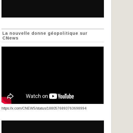
La nouvelle donne géopolitique sur
CNews
https://x.com/CNEWS/status/1880576893763698994