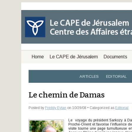
Home
Le CAPE de Jérusalem
Documents
ARTICLES
EDITORIAL
Le chemin de Damas
Posted by
Freddy Eytan
on 10/29/08 • Categorized as
Editorial
Le voyage du président Sarkozy à Dama
Proche-Orient et favorise l’influence d
visite tourne une page tumultueuse en