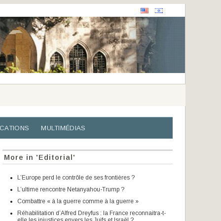
ICATIONS
MULTIMÉDIAS
More in 'Editorial'
L’Europe perd le contrôle de ses frontières ?
L’ultime rencontre Netanyahou-Trump ?
Combattre « à la guerre comme à la guerre »
Réhabilitation d’Alfred Dreyfus : la France reconnaitra-t-
elle les injustices envers les Juifs et Israël ?