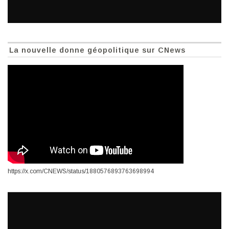
La nouvelle donne géopolitique sur CNews
https://x.com/CNEWS/status/1880576893763698994