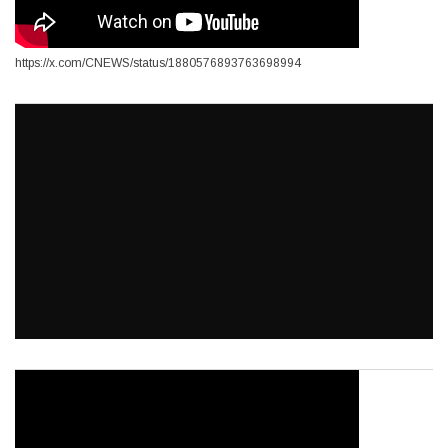
https://x.com/CNEWS/status/1880576893763698994