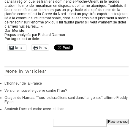
dans la région que les Iraniens dominent le Proche-Orient, ni le monde
arabe ni le monde musulman en disposant de l’arme atomique. Toutefois, il
faut reconnaître que l’Iran n’est pas un pays isolé et coupé du reste de la
planète comme l’est la Corée du Nord : c’est un pays très capable et toujours
lié à la communauté internationale, dont le leadership est justement à même
de réfléchir sur l’énorme prix qu’il lui faudra payer s’il veut vraiment se doter
d’armes nucléaires… ».
Dan Meridor
Propos analysés par Richard Darmon
Partagez cet article:
Email
Print
More in 'Articles'
L’honneur de la France
Vers une nouvelle guerre contre l’Iran?
Otages du Hamas: “Tous les Israéliens sont dans l’angoisse”, affirme Freddy
Eytan
Soutenir l’accord-cadre avec le Liban
Recherche: