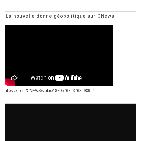
La nouvelle donne géopolitique sur CNews
https://x.com/CNEWS/status/1880576893763698994