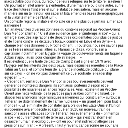
inacceptable pour nous, du retour de leurs réfugiés sur le territoire israélien !
On pourrait en effet arriver à s’entendre, d’une manière ou d’une autre, sur le
tracé des futures frontières et sur le statut de Jérusalem, mais en aucune
manière sur un tel ‘retour’ qui saperait totalement les bases démographiques
et la viabilité même de l’Etat juif ».
Un contexte régional instable et volatile où plane plus que jamais la menace
iranienne !
En analysant les diverses données du contexte régional au Proche-Orient,
Dan Meridor affirme : ” C’est une évidence que le ‘printemps arabe’ – qui a
émergé avec des aspirations de départ très occidentales pour plus de justice
et de liberté contre les dictateurs locaux comme en Libye et en Syrie – a
changé bien des données du Proche-Orient… Toutefois, nous ne savons pas
si les Frères musulmans, alliés au Hamas de Gaza, vont réussir à
capitaliser, notamment en Egypte, la vague de bouleversements sur laquelle
Abbas s’appui aussi pour changer de stratégie… ».
Il est évident que le traité de paix de Camp David signé en 1979 avec
l’Egypte sert les intérêts des deux pays, mais depuis les émeutes de la Place
Tahrir au Caire, et compte tenu de la grande incertitude politique qui plane
sur ce pays, « on ne voit pas clairement ce que souhaite le leadership
égyptien… » .
« Cependant, remarque Dan Meridor, si ces bouleversements peuvent
générer de nombreux dangers, ils sont aussi porteurs d’espoir et de
possibilités de nouvelles alliances régionales. Ainsi, existe-t-il au Proche-
Orient une nette volonté, de la part des pays arabes comme d’Israël, de
stopper les ambitions hégémoniques iraniennes qui constituent – surtout si
Téhéran se dote finalement de l’arme nucléaire – un grand péril pour tout le
monde ! ». Et le ministre de constater qu’alors que les Etats-Unis et l’Union
européenne avaient décidé et appliqué en 2010 un nouveau train de
sanctions assez efficaces contre Téhéran, les événements du « printemps
arabe » et du tremblement de terre au Japon – qui s’est transformé en
désastre humain et écologique – ont eu pour effet indirect d’alléger ces
pressions sur l’Iran : « A présent, il faut y revenir, car personne ne souhaite