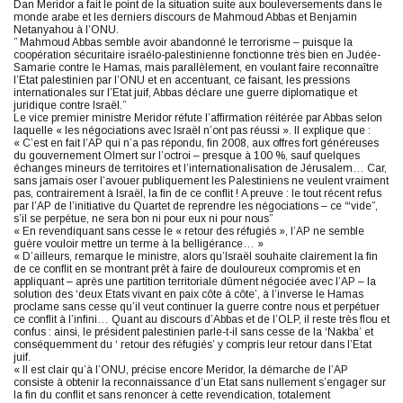
Dan Meridor a fait le point de la situation suite aux bouleversements dans le
monde arabe et les derniers discours de Mahmoud Abbas et Benjamin
Netanyahou à l’ONU.
” Mahmoud Abbas semble avoir abandonné le terrorisme – puisque la
coopération sécuritaire israélo-palestinienne fonctionne très bien en Judée-
Samarie contre le Hamas, mais parallèlement, en voulant faire reconnaître
l’Etat palestinien par l’ONU et en accentuant, ce faisant, les pressions
internationales sur l’Etat juif, Abbas déclare une guerre diplomatique et
juridique contre Israël.”
Le vice premier ministre Meridor réfute l’affirmation réitérée par Abbas selon
laquelle « les négociations avec Israël n’ont pas réussi ». Il explique que :
« C’est en fait l’AP qui n’a pas répondu, fin 2008, aux offres fort généreuses
du gouvernement Olmert sur l’octroi – presque à 100 %, sauf quelques
échanges mineurs de territoires et l’internationalisation de Jérusalem… Car,
sans jamais oser l’avouer publiquement les Palestiniens ne veulent vraiment
pas, contrairement à Israël, la fin de ce conflit ! A preuve : le tout récent refus
par l’AP de l’initiative du Quartet de reprendre les négociations – ce “‘vide”,
s’il se perpétue, ne sera bon ni pour eux ni pour nous”
« En revendiquant sans cesse le « retour des réfugiés », l’AP ne semble
guère vouloir mettre un terme à la belligérance… »
« D’ailleurs, remarque le ministre, alors qu’Israël souhaite clairement la fin
de ce conflit en se montrant prêt à faire de douloureux compromis et en
appliquant – après une partition territoriale dûment négociée avec l’AP – la
solution des ‘deux Etats vivant en paix côte à côte’, à l’inverse le Hamas
proclame sans cesse qu’il veut continuer la guerre contre nous et perpétuer
ce conflit à l’infini… Quant au discours d’Abbas et de l’OLP, il reste très flou et
confus : ainsi, le président palestinien parle-t-il sans cesse de la ‘Nakba’ et
conséquemment du ‘ retour des réfugiés’ y compris leur retour dans l’Etat
juif.
« Il est clair qu’à l’ONU, précise encore Meridor, la démarche de l’AP
consiste à obtenir la reconnaissance d’un Etat sans nullement s’engager sur
la fin du conflit et sans renoncer à cette revendication, totalement