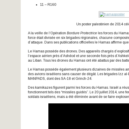
11 – R160
Un poster palestinien de 2014 cél
A la veille de l’Opération
Bordure Protectrice
les forces du Hamas
force était divisée en six brigades régionales, chacune composée 
d’attaque. Dans ses publications officielles le Hamas affirme q
Le Hamas possède des drones. Des appareils chargés d’explosifs on
l’espace aérien près d’Ashdod et une seconde fois près d’Ashkelon
au Liban. Tous les drones du Hamas ont été abattus par des batter
Le Hamas possède également plusieurs dizaines de missiles anti-
des avions israéliens sans causer de dégât. Les brigades Izz a
MANPADS, dont des SA-18 et Grinch-24.
Des kamikazes figurent parmi les forces du Hamas. Israël a réus
fonctionnent tels des “missiles guidés”. Le 20 juillet 2014, une 
soldats israéliens, mais a été éliminée avant de se faire exploser