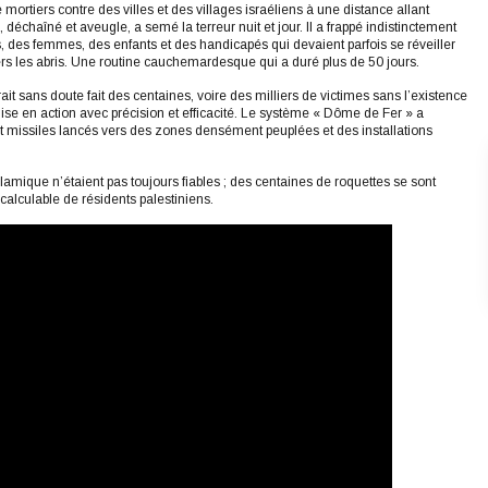
e mortiers contre des villes et des villages israéliens à une distance allant
 déchaîné et aveugle, a semé la terreur nuit et jour. Il a frappé indistinctement
ds, des femmes, des enfants et des handicapés qui devaient parfois se réveiller
vers les abris. Une routine cauchemardesque qui a duré plus de 50 jours.
t sans doute fait des centaines, voire des milliers de victimes sans l’existence
ise en action avec précision et efficacité. Le système « Dôme de Fer » a
et missiles lancés vers des zones densément peuplées et des installations
lamique n’étaient pas toujours fiables ; des centaines de roquettes se sont
calculable de résidents palestiniens.