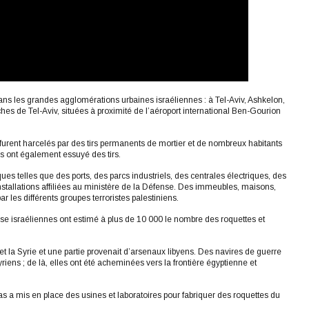
 dans les grandes agglomérations urbaines israéliennes : à Tel-Aviv, Ashkelon,
es de Tel-Aviv, situées à proximité de l’aéroport international Ben-Gourion
 furent harcelés par des tirs permanents de mortier et de nombreux habitants
ns ont également essuyé des tirs.
ques telles que des ports, des parcs industriels, des centrales électriques, des
installations affiliées au ministère de la Défense. Des immeubles, maisons,
 les différents groupes terroristes palestiniens.
nse israéliennes ont estimé à plus de 10 000 le nombre des roquettes et
et la Syrie et une partie provenait d’arsenaux libyens. Des navires de guerre
ens ; de là, elles ont été acheminées vers la frontière égyptienne et
as a mis en place des usines et laboratoires pour fabriquer des roquettes du