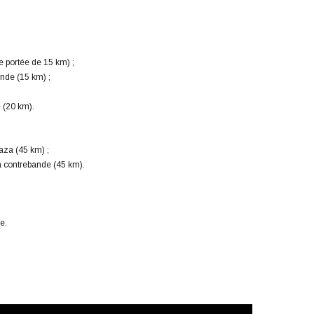
e portée de 15 km) ;
ande (15 km) ;
 (20 km).
aza (45 km) ;
a contrebande (45 km).
e.