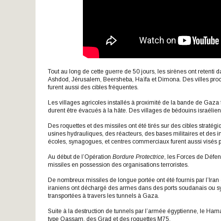
Tout au long de cette guerre de 50 jours, les sirènes ont retenti
Ashdod, Jérusalem, Beersheba, Haïfa et Dimona. Des villes proch
furent aussi des cibles fréquentes.
Les villages agricoles installés à proximité de la bande de Gaza
durent être évacués à la hâte. Des villages de bédouins israélie
Des roquettes et des missiles ont été tirés sur des cibles stratégi
usines hydrauliques, des réacteurs, des bases militaires et des 
écoles, synagogues, et centres commerciaux furent aussi visés par
Au début de l’Opération
Bordure Protectrice
, les Forces de Défe
missiles en possession des organisations terroristes.
De nombreux missiles de longue portée ont été fournis par l’Iran 
iraniens ont déchargé des armes dans des ports soudanais ou syri
transportées à travers les tunnels à Gaza.
Suite à la destruction de tunnels par l’armée égyptienne, le Ham
type Qassam, des Grad et des roquettes M75.