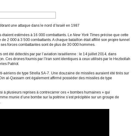
ébrant une attaque dans le nord d’Israël en 1987
 étaient estimées à 16 000 combattants. Le
New York Times
précise que cette
de 2 000 à 3 500 combattants. A chaque bataillon était affilié son propre tunnel
ue ses forces combattantes sont de plus de 30 000 hommes.
t été détectés par par l’aviation israélienne : le 14 juillet 2014, dans
. Ces drones fournis par l’Iran sont identiques à ceux utilisés par le Hezbollah
ies Patriot.
aériens de type Strella SA-7. Une douzaine de missiles auraient été tirés sur
l-Din al-Qassam ont également affirmé posséder des missiles de type
si à plusieurs reprises à contrecarrer ces « bombes humaines » qui
femme munie d’une bombe sur la poitrine s’est précipitée sur un groupe de
.