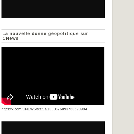
La nouvelle donne géopolitique sur
CNews
https://x.com/CNEWS/status/1880576893763698994