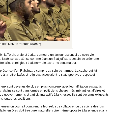
taillon Netzah Yehuda (
Kan11
)
ël, la Torah, orale et écrite, demeure un facteur essentiel de notre vie
, Israël se caractérise comme étant un Etat juif sans besoin de créer une
re laïcs et religieux était normale, sans incident majeur.
 présence d’un Rabbinat, y compris au sein de l’armée. La cacherout fut
 à la lettre. Laïcs et religieux acceptaient le
statu quo
avec respect et
gieux sont devenus de plus en plus nombreux avec leur affiliation aux partis
s rabbins se sont transformés en politiciens chevronnés, mêlant les affaires et
e gouvernements et participants actifs à la Knesset, ils sont devenus exigeants
ns toutes les coalitions.
ligieuses on pourrait comprendre leur refus de collaborer ou de suivre des lois
la foi en Dieu doit être pure, naturelle, voire même opposée à la science et à la