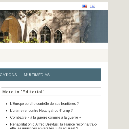
ICATIONS
MULTIMÉDIAS
More in 'Editorial'
L’Europe perd le contrôle de ses frontières ?
L’ultime rencontre Netanyahou-Trump ?
Combattre « à la guerre comme à la guerre »
Réhabilitation d’Alfred Dreyfus : la France reconnaitra-t-
elle les injustices envers les Juifs et Israël ?