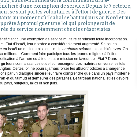
60 000 jeunes-hommes de la communauté ultra-
néficié d’une exemption de service. Depuis le 7 octobre,
nt se sont portés volontaires à l’effort de guerre. Des
tants au moment où Tsahal se bat toujours au Nord et au
’apprête à promulguer une loi qui prolongerait de
urée du service notamment chez les réservistes.
néficient d’une exemption de service militaire et refusent toute incorporation.
e l’Etat d’Israël, leur nombre a considérablement augmenté. Selon les
ste en Israël un million trois cents mille
harédim
s séfarades et ashkénazes. On
x millions…Comment faire participer tous les jeunes religieux à l’effort
ilisation à l’armée ou à toute autre mission en faveur de l’État ? Dans la
rgir leurs connaissances et de leur enseigner des matières universelles tels
nglais. Certes, on ne pourra jamais forcer les ultraorthodoxes à changer de
ons par un dialogue sincère leur faire comprendre que dans un pays moderne
 Torah et du talmud et demeurer des parasites. Le fardeau national et les devoirs
 pays, religieux, laïcs et non juifs.