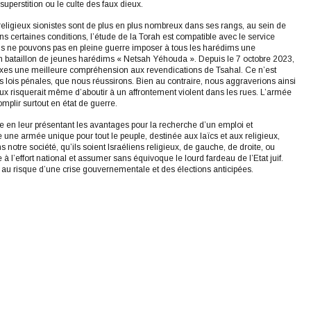
superstition ou le culte des faux dieux.
 religieux sionistes sont de plus en plus nombreux dans ses rangs, au sein de
s certaines conditions, l’étude de la Torah est compatible avec le service
 nous ne pouvons pas en pleine guerre imposer à tous les harédims une
 un bataillon de jeunes harédims « Netsah Yéhouda ». Depuis le 7 octobre 2023,
doxes une meilleure compréhension aux revendications de Tsahal. Ce n’est
 des lois pénales, que nous réussirons. Bien au contraire, nous aggraverions ainsi
ligieux risquerait même d’aboutir à un affrontement violent dans les rues. L’armée
omplir surtout en état de guerre.
aire en leur présentant les avantages pour la recherche d’un emploi et
me une armée unique pour tout le peuple, destinée aux laïcs et aux religieux,
 notre société, qu’ils soient Israéliens religieux, de gauche, de droite, ou
à l’effort national et assumer sans équivoque le lourd fardeau de l’Etat juif.
au risque d’une crise gouvernementale et des élections anticipées.