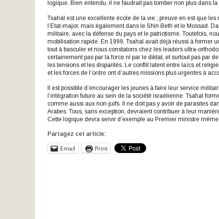
logique. Bien entendu, il ne faudrait pas tomber non plus dans la 
Tsahal est une excellente école de la vie ; preuve en est que les
l’Etat-major, mais également dans le Shin Beth et le Mossad. Dan
militaire, avec la défense du pays et le patriotisme. Toutefois,
mobilisation rapide. En 1999, Tsahal avait déjà réussi à former
tout à basculer et nous constatons chez les leaders ultra-ortho
certainement pas par la force ni par le diktat, et surtout pas par
les tensions et les disparités. Le conflit latent entre laïcs et re
et les forces de l’ordre ont d’autres missions plus urgentes à acc
Il est possible d’encourager les jeunes à faire leur service milit
l’intégration future au sein de la société israélienne. Tsahal for
comme aussi aux non-juifs. Il ne doit pas y avoir de parasites dans
Arabes. Tous, sans exception, devraient contribuer à leur manière 
Cette logique devra servir d’exemple au Premier ministre même 
Partagez cet article:
Email
Print