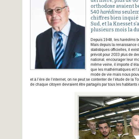
dernière, plus de 
orthodoxe avaient bé
540
harédims
seuleme
chiffres bien inquié
Sud, et la Knesset s
plusieurs mois la d
Depuis 1948, les
harédims
bé
Mais depuis la renaissance d
statistiques officielles, il exi
prévoit pour 2033 plus de deu
national, encourager leur mob
même veine, il importe d’éla
que les mathématiques et l’a
mode de vie mais nous pouv
et à l’ère de l’internet, on ne peut se contenter de l’étude de la
de chaque citoyen devraient être partagés par tous les habitants du