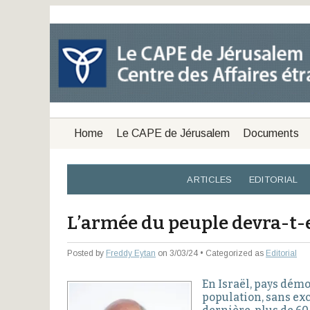
Home
Le CAPE de Jérusalem
Documents
ARTICLES
EDITORIAL
L’armée du peuple devra-t-el
Posted by
Freddy Eytan
on 3/03/24 • Categorized as
Editorial
En Israël, pays démoc
population, sans exc