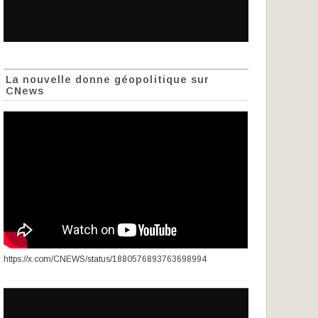
La nouvelle donne géopolitique sur
CNews
https://x.com/CNEWS/status/1880576893763698994