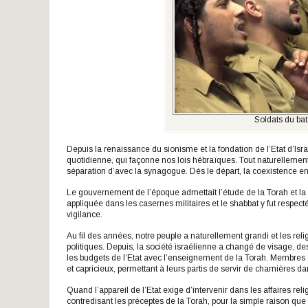
Soldats du ba
Depuis la renaissance du sionisme et la fondation de l’Etat d’Isra
quotidienne, qui façonne nos lois hébraïques. Tout naturellement
séparation d’avec la synagogue. Dès le départ, la coexistence ent
Le gouvernement de l’époque admettait l’étude de la Torah et la
appliquée dans les casernes militaires et le shabbat y fut respectée
vigilance.
Au fil des années, notre peuple a naturellement grandi et les reli
politiques. Depuis, la société israélienne a changé de visage, de
les budgets de l’Etat avec l’enseignement de la Torah. Membres d
et capricieux, permettant à leurs partis de servir de charnières da
Quand l’appareil de l’Etat exige d’intervenir dans les affaires re
contredisant les préceptes de la Torah, pour la simple raison que 