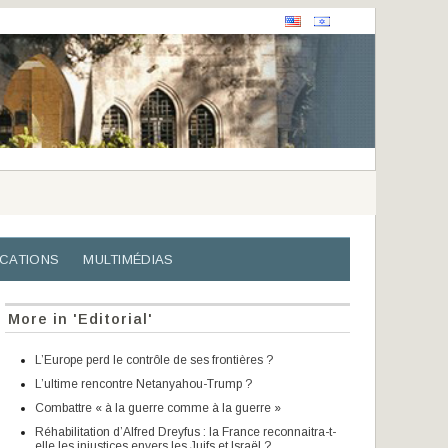
ICATIONS
MULTIMÉDIAS
More in 'Editorial'
L’Europe perd le contrôle de ses frontières ?
L’ultime rencontre Netanyahou-Trump ?
Combattre « à la guerre comme à la guerre »
Réhabilitation d’Alfred Dreyfus : la France reconnaitra-t-
elle les injustices envers les Juifs et Israël ?