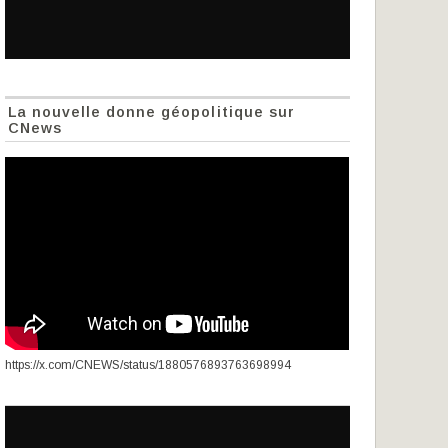
La nouvelle donne géopolitique sur
CNews
https://x.com/CNEWS/status/1880576893763698994