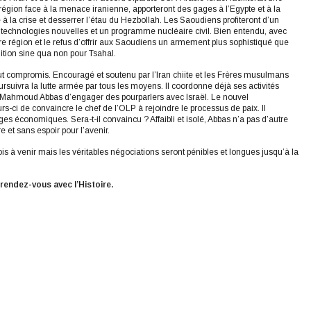
la région face à la menace iranienne, apporteront des gages à l’Egypte et à la
à la crise et desserrer l’étau du Hezbollah. Les Saoudiens profiteront d’un
 technologies nouvelles et un programme nucléaire civil. Bien entendu, avec
re région et le refus d’offrir aux Saoudiens un armement plus sophistiqué que
ition sine qua non pour Tsahal.
t compromis. Encouragé et soutenu par l’Iran chiite et les Frères musulmans
rsuivra la lutte armée par tous les moyens. Il coordonne déjà ses activités
 à Mahmoud Abbas d’engager des pourparlers avec Israël. Le nouvel
-ci de convaincre le chef de l’OLP à rejoindre le processus de paix. Il
ges économiques. Sera-t-il convaincu ? Affaibli et isolé, Abbas n’a pas d’autre
 et sans espoir pour l’avenir.
is à venir mais les véritables négociations seront pénibles et longues jusqu’à la
rendez-vous avec l’Histoire.