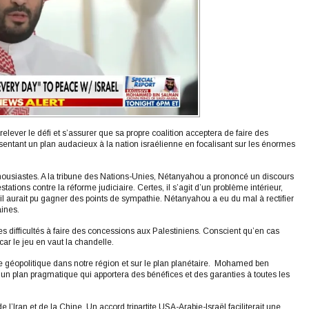
lever le défi et s’assurer que sa propre coalition acceptera de faire des
présentant un plan audacieux à la nation israélienne en focalisant sur les énormes
thousiastes. A la tribune des Nations-Unies, Nétanyahou a prononcé un discours
tions contre la réforme judiciaire. Certes, il s’agit d’un problème intérieur,
l il aurait pu gagner des points de sympathie. Nétanyahou a eu du mal à rectifier
caines.
 difficultés à faire des concessions aux Palestiniens. Conscient qu’en cas
ar le jeu en vaut la chandelle.
géopolitique dans notre région et sur le plan planétaire. Mohamed ben
 un plan pragmatique qui apportera des bénéfices et des garanties à toutes les
l’Iran et de la Chine. Un accord tripartite USA-Arabie-Israël faciliterait une