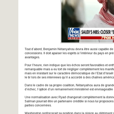
Tout d’abord, Benjamin Nétanyahou devra être aussi capable de re
concessions. Il doit apaiser les esprits à l’intérieur du pays en 
avantages.
Pour l’heure, rien indique que les échos seront favorables et en
remarquable mais a eu tort de négliger complètement les manifesta
mais en insistant sur le caractère démocratique de l’Etat d’Israë
le tir lors de ses interviews qu’il a accordé à des chaînes améri
Dans le cadre de sa propre coalition, Nétanyahou aura de grandes
d’échec, l’option d’un remaniement ministériel est envisageable c
Une normalisation avec Ryad changerait complètement la donne 
Salman pourrait être un partenaire crédible si nous lui proposons
parties concernées.
Washington renforcerait sa position dans la région au détriment de 