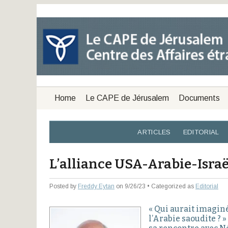
Home
Le CAPE de Jérusalem
Documents
ARTICLES
EDITORIAL
L’alliance USA-Arabie-Israël
Posted by
Freddy Eytan
on 9/26/23 • Categorized as
Editorial
« Qui aurait imagin
l’Arabie saoudite ? 