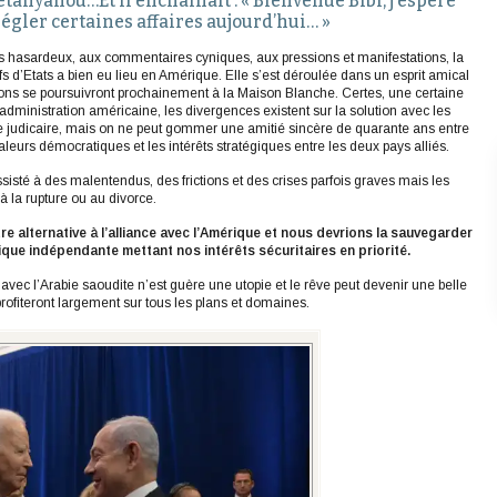
tanyahou…Et il enchaînait : « Bienvenue Bibi, j’espère
égler certaines affaires aujourd’hui… »
s hasardeux, aux commentaires cyniques, aux pressions et manifestations, la
s d’Etats a bien eu lieu en Amérique. Elle s’est déroulée dans un esprit amical
ions se poursuivront prochainement à la Maison Blanche. Certes, une certaine
administration américaine, les divergences existent sur la solution avec les
me judicaire, mais on ne peut gommer une amitié sincère de quarante ans entre
valeurs démocratiques et les intérêts stratégiques entre les deux pays alliés.
sisté à des malentendus, des frictions et des crises parfois graves mais les
 à la rupture ou au divorce.
autre alternative à l’alliance avec l’Amérique et nous devrions la sauvegarder
ique indépendante mettant nos intérêts sécuritaires en priorité.
avec l’Arabie saoudite n’est guère une utopie et le rêve peut devenir une belle
profiteront largement sur tous les plans et domaines.