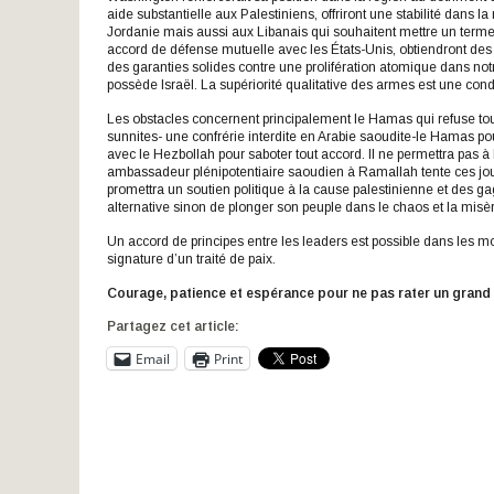
aide substantielle aux Palestiniens, offriront une stabilité dans 
Jordanie mais aussi aux Libanais qui souhaitent mettre un terme 
accord de défense mutuelle avec les États-Unis, obtiendront des
des garanties solides contre une prolifération atomique dans not
possède Israël. La supériorité qualitative des armes est une cond
Les obstacles concernent principalement le Hamas qui refuse tou
sunnites- une confrérie interdite en Arabie saoudite-le Hamas pou
avec le Hezbollah pour saboter tout accord. Il ne permettra pas
ambassadeur plénipotentiaire saoudien à Ramallah tente ces jours
promettra un soutien politique à la cause palestinienne et des ga
alternative sinon de plonger son peuple dans le chaos et la misère
Un accord de principes entre les leaders est possible dans les mo
signature d’un traité de paix.
Courage, patience et espérance pour ne pas rater un grand 
Partagez cet article:
Email
Print