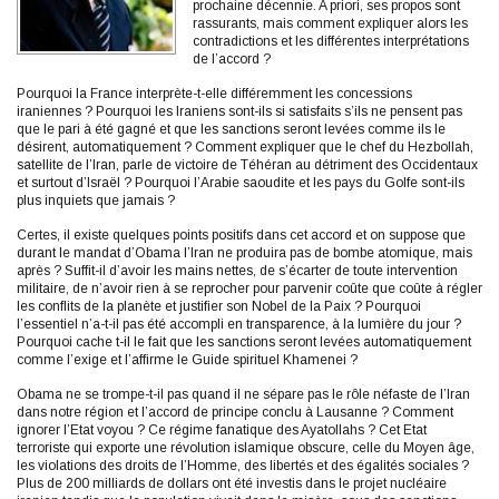
prochaine décennie. A priori, ses propos sont
rassurants, mais comment expliquer alors les
contradictions et les différentes interprétations
de l’accord ?
Pourquoi la France interprète-t-elle différemment les concessions
iraniennes ? Pourquoi les Iraniens sont-ils si satisfaits s’ils ne pensent pas
que le pari à été gagné et que les sanctions seront levées comme ils le
désirent, automatiquement ? Comment expliquer que le chef du Hezbollah,
satellite de l’Iran, parle de victoire de Téhéran au détriment des Occidentaux
et surtout d’Israël ? Pourquoi l’Arabie saoudite et les pays du Golfe sont-ils
plus inquiets que jamais ?
Certes, il existe quelques points positifs dans cet accord et on suppose que
durant le mandat d’Obama l’Iran ne produira pas de bombe atomique, mais
après ? Suffit-il d’avoir les mains nettes, de s’écarter de toute intervention
militaire, de n’avoir rien à se reprocher pour parvenir coûte que coûte à régler
les conflits de la planète et justifier son Nobel de la Paix ? Pourquoi
l’essentiel n’a-t-il pas été accompli en transparence, à la lumière du jour ?
Pourquoi cache t-il le fait que les sanctions seront levées automatiquement
comme l’exige et l’affirme le Guide spirituel Khamenei ?
Obama ne se trompe-t-il pas quand il ne sépare pas le rôle néfaste de l’Iran
dans notre région et l’accord de principe conclu à Lausanne ? Comment
ignorer l’Etat voyou ? Ce régime fanatique des Ayatollahs ? Cet Etat
terroriste qui exporte une révolution islamique obscure, celle du Moyen âge,
les violations des droits de l’Homme, des libertés et des égalités sociales ?
Plus de 200 milliards de dollars ont été investis dans le projet nucléaire