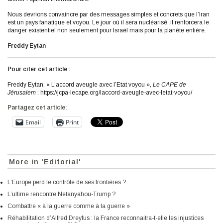
Nous devrions convaincre par des messages simples et concrets que l’Iran
est un pays fanatique et voyou. Le jour où il sera nucléarisé, il renforcera le
danger existentiel non seulement pour Israël mais pour la planète entière.
Freddy Eytan
Pour citer cet article :
Freddy Eytan, « L’accord aveugle avec l’Etat voyou »,
Le CAPE de
Jérusalem
: https://jcpa-lecape.org/laccord-aveugle-avec-letat-voyou/
Partagez cet article:
Email
Print
More in 'Editorial'
L’Europe perd le contrôle de ses frontières ?
L’ultime rencontre Netanyahou-Trump ?
Combattre « à la guerre comme à la guerre »
Réhabilitation d’Alfred Dreyfus : la France reconnaitra-t-elle les injustices