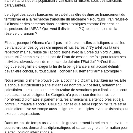
iranien tandis que la population vivait dans la misère, sous des sanctions
paralysantes.
Le dégel des avoirs bancaires ne va-t-il pas être destiné au financement du
terrorisme et à la recherche tranquille du nucléaire ? Pourquoi l’Iran refuse-t-
il d’installer des caméras dans les sites atomiques comme l’exigent les
inspecteurs de l’AIEA ? Que veut-il dissimuler ? Quel sera le sort de la
réserve d’uranium ?
Et puis, pourquoi Obama n’a-t-il pas traité des missiles balistiques capables
de transporter des ogives chimiques et nucléaires ? N’y a-t-il pas là une
répétition malheureuse de l’accord signé avec la Corée du Nord ? Enfin,
pourquoi Obama n’exige-t-il pas de l’Iran de cesser une fois pour toutes ses
activités subversives et de menacer de détruire l’Etat Juif ? N’est-il pas
logique et légitime d’exiger la fin de la belligérance si un accord définitif
devait être conclu, surtout quant il concerne justement l’arme atomique ?
Nous avons ici même prouvé que la doctrine d’Obama était bien naïve. Elle
a échoué sur plusieurs plans et dans de nombreux dossiers, notamment
palestinien. Il reste encore une douzaine de semaines pour finaliser l’accord
de Lausanne et le signer. Le Congrès n’a pas dit son dernier mot, de
nombreux diplomates et parlementaires américains alertent d’ores et déjà
contre un mauvais accord. Celui qui pense que seule l’option militaire est la
seule alternative se trompe aussi et ignore les multiples leviers existants pour
exercer des pressions.
Dans ce laps de temps assez court, le gouvernement israélien a le devoir de
poursuivre ses démarches diplomatiques et sa campagne d’information pour
alerter l’opinion internationale.