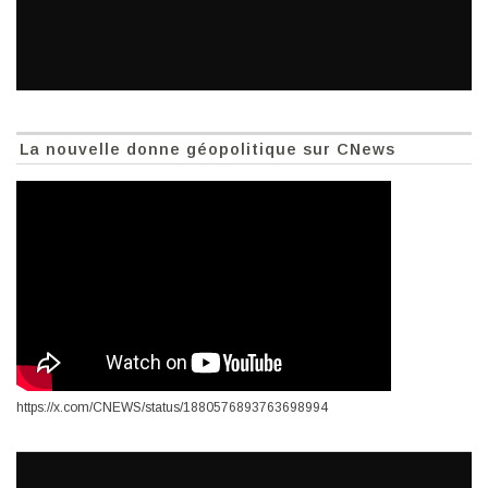
La nouvelle donne géopolitique sur CNews
https://x.com/CNEWS/status/1880576893763698994