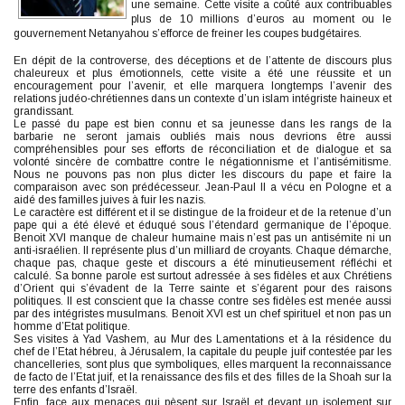
une semaine. Cette visite a coûté aux contribuables
plus de 10 millions d’euros au moment ou le
gouvernement Netanyahou s’efforce de freiner les coupes budgétaires.
En dépit de la controverse, des déceptions et de l’attente de discours plus
chaleureux et plus émotionnels, cette visite a été une réussite et un
encouragement pour l’avenir, et elle marquera longtemps l’avenir des
relations judéo-chrétiennes dans un contexte d’un islam intégriste haineux et
grandissant.
Le passé du pape est bien connu et sa jeunesse dans les rangs de la
barbarie ne seront jamais oubliés mais nous devrions être aussi
compréhensibles pour ses efforts de réconciliation et de dialogue et sa
volonté sincère de combattre contre le négationnisme et l’antisémitisme.
Nous ne pouvons pas non plus dicter les discours du pape et faire la
comparaison avec son prédécesseur. Jean-Paul II a vécu en Pologne et a
aidé des familles juives à fuir les nazis.
Le caractère est différent et il se distingue de la froideur et de la retenue d’un
pape qui a été élevé et éduqué sous l’étendard germanique de l’époque.
Benoit XVI manque de chaleur humaine mais n’est pas un antisémite ni un
anti-israélien. Il représente plus d’un milliard de croyants. Chaque démarche,
chaque pas, chaque geste et discours a été minutieusement réfléchi et
calculé. Sa bonne parole est surtout adressée à ses fidèles et aux Chrétiens
d’Orient qui s’évadent de la Terre sainte et s’égarent pour des raisons
politiques. Il est conscient que la chasse contre ses fidèles est menée aussi
par des intégristes musulmans. Benoit XVI est un chef spirituel et non pas un
homme d’Etat politique.
Ses visites à Yad Vashem, au Mur des Lamentations et à la résidence du
chef de l’Etat hébreu, à Jérusalem, la capitale du peuple juif contestée par les
chancelleries, sont plus que symboliques, elles marquent la reconnaissance
de facto de l’Etat juif, et la renaissance des fils et des filles de la Shoah sur la
terre des enfants d’Israël.
Enfin, face aux menaces qui pèsent sur Israël et devant un isolement sur