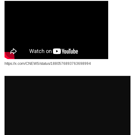
https://x.com/CNEWS/status/1880576893763698994