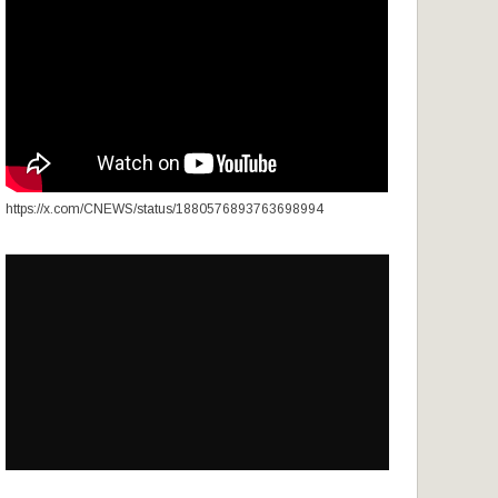
https://x.com/CNEWS/status/1880576893763698994