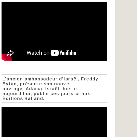
L’ancien ambassadeur d’Israël, Freddy
Eytan, présente son nouvel
ouvrage: Adama: Israël, hier et
aujourd’hui, publié ces jours-ci aux
Éditions Balland.