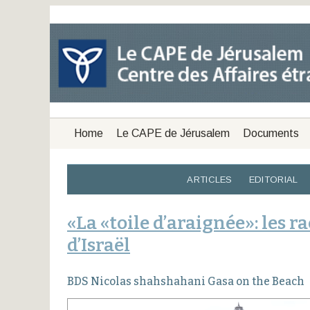
Home
Le CAPE de Jérusalem
Documents
ARTICLES
EDITORIAL
«La «toile d’araignée»: les 
d’Israël
BDS Nicolas shahshahani Gasa on the Beach