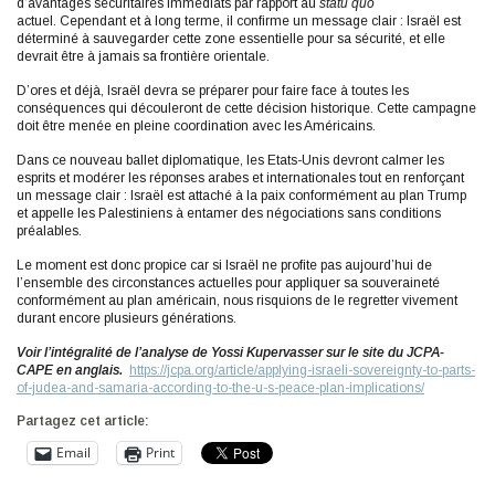
d’avantages sécuritaires immédiats par rapport au
statu quo
actuel. Cependant et à long terme, il confirme un message clair : Israël est
déterminé à sauvegarder cette zone essentielle pour sa sécurité, et elle
devrait être à jamais sa frontière orientale.
D’ores et déjà, Israël devra se préparer pour faire face à toutes les
conséquences qui découleront de cette décision historique. Cette campagne
doit être menée en pleine coordination avec les Américains.
Dans ce nouveau ballet diplomatique, les Etats-Unis devront calmer les
esprits et modérer les réponses arabes et internationales tout en renforçant
un message clair : Israël est attaché à la paix conformément au plan Trump
et appelle les Palestiniens à entamer des négociations sans conditions
préalables.
Le moment est donc propice car si Israël ne profite pas aujourd’hui de
l’ensemble des circonstances actuelles pour appliquer sa souveraineté
conformément au plan américain, nous risquions de le regretter vivement
durant encore plusieurs générations.
Voir l’intégralité de l’analyse de Yossi Kupervasser sur le site du JCPA-
CAPE en anglais.
https://jcpa.org/article/applying-israeli-sovereignty-to-parts-
of-judea-and-samaria-according-to-the-u-s-peace-plan-implications/
Partagez cet article:
Email
Print