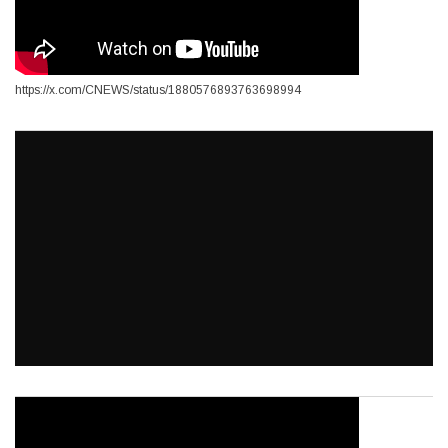
https://x.com/CNEWS/status/1880576893763698994