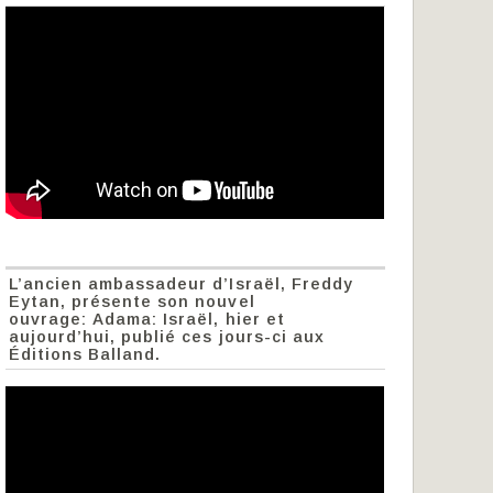
L’ancien ambassadeur d’Israël, Freddy
Eytan, présente son nouvel
ouvrage: Adama: Israël, hier et
aujourd’hui, publié ces jours-ci aux
Éditions Balland.