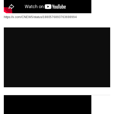
https://x.com/CNEWS/status/1880576893763698994