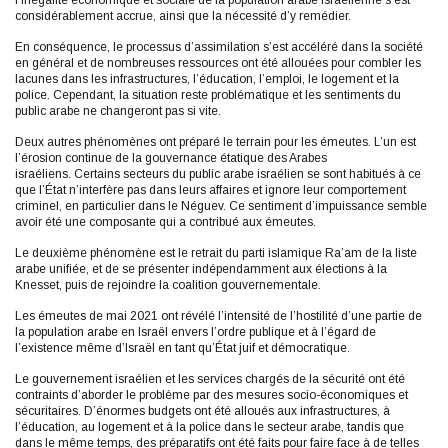
l’inégalité économique et sociale de la population arabe israélienne s’est
considérablement accrue, ainsi que la nécessité d’y remédier.
En conséquence, le processus d’assimilation s’est accéléré dans la société
en général et de nombreuses ressources ont été allouées pour combler les
lacunes dans les infrastructures, l’éducation, l’emploi, le logement et la
police. Cependant, la situation reste problématique et les sentiments du
public arabe ne changeront pas si vite.
Deux autres phénomènes ont préparé le terrain pour les émeutes. L’un est
l’érosion continue de la gouvernance étatique des Arabes
israéliens. Certains secteurs du public arabe israélien se sont habitués à ce
que l’État n’interfère pas dans leurs affaires et ignore leur comportement
criminel, en particulier dans le Néguev. Ce sentiment d’impuissance semble
avoir été une composante qui a contribué aux émeutes.
Le deuxième phénomène est le retrait du parti islamique Ra’am de la liste
arabe unifiée, et de se présenter indépendamment aux élections à la
Knesset, puis de rejoindre la coalition gouvernementale.
Les émeutes de mai 2021 ont révélé l’intensité de l’hostilité d’une partie de
la population arabe en Israël envers l’ordre publique et à l’égard de
l’existence même d’Israël en tant qu’État juif et démocratique.
Le gouvernement israélien et les services chargés de la sécurité ont été
contraints d’aborder le problème par des mesures socio-économiques et
sécuritaires. D’énormes budgets ont été alloués aux infrastructures, à
l’éducation, au logement et à la police dans le secteur arabe, tandis que
dans le même temps, des préparatifs ont été faits pour faire face à de telles