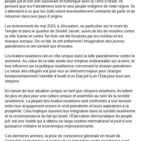
peuple juif et son lien souverain et historique avec la Terre d’Israël. Ils
pensent que les Palestiniens sont le seul peuple indigène de cette région. Ils
s’attendent à ce que les Juifs soient éventuellement contraints de partir et de
retourner dans leur pays d’origine.
Les événements de mai 2021 à Jérusalem, en particulier sur le mont du
Temple et dans le quartier de Sheikh Jarrah, suivis de tirs de missiles contre
la ville Sainte et contre Tel-Aviv ont été focalisés par les médias et les
réseaux sociaux. De ce fait, ils ont enflammé l’imagination des jeunes
palestiniens et ont conduit aux émeutes.
Les Arabes israéliens ont un rôle unique dans la lutte palestinienne contre le
sionisme. Au cœur de la lutte existe leur emprise inébranlable sur la terre, et
leur influence sur la politique israélienne concernant le dossier palestinien.
Le retour des réfugiés est pour eux un élément majeur pour changer
fondamentalement l’identité d’Israël d’un État juif à un l’Etat pour tous ses
citoyens.
En raison de leur situation unique en tant que citoyens israéliens, ils luttent
de plus en plus pour une culture unique et assimilée au sein de la société
israélienne. La plupart des Arabes israéliens sont confrontés à une tension
entre leur engagement envers le récit palestinien et leurs aspirations à la
prospérité. Cela implique souvent leur intégration dans la société israélienne
et la reconnaissance du fait qu’Israël, l’État-nation démocratique du peuple
juif, est une réalité qui a obtenu un large soutien international et jouit d’une
puissance militaire et économique impressionnante.
Ces dernières années, la prise de conscience générale en Israël de