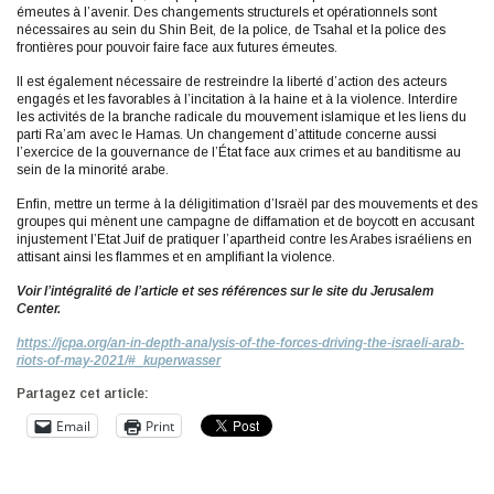
émeutes à l’avenir. Des changements structurels et opérationnels sont
nécessaires au sein du Shin Beit, de la police, de Tsahal et la police des
frontières pour pouvoir faire face aux futures émeutes.
Il est également nécessaire de restreindre la liberté d’action des acteurs
engagés et les favorables à l’incitation à la haine et à la violence. Interdire
les activités de la branche radicale du mouvement islamique et les liens du
parti Ra’am avec le Hamas. Un changement d’attitude concerne aussi
l’exercice de la gouvernance de l’État face aux crimes et au banditisme au
sein de la minorité arabe.
Enfin, mettre un terme à la déligitimation d’Israël par des mouvements et des
groupes qui mènent une campagne de diffamation et de boycott en accusant
injustement l’Etat Juif de pratiquer l’apartheid contre les Arabes israéliens en
attisant ainsi les flammes et en amplifiant la violence.
Voir l’intégralité de l’article et ses références sur le site du Jerusalem
Center.
https://jcpa.org/an-in-depth-analysis-of-the-forces-driving-the-israeli-arab-
riots-of-may-2021/#_kuperwasser
Partagez cet article:
Email
Print