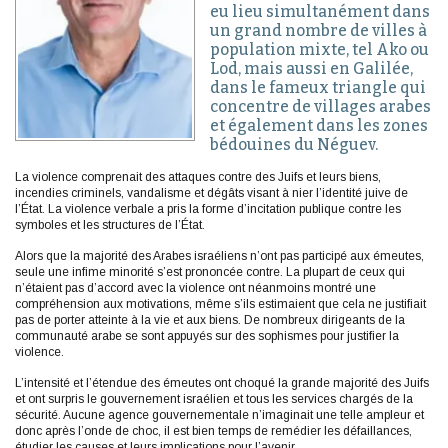
eu lieu simultanément dans
un grand nombre de villes à
population mixte, tel Ako ou
Lod, mais aussi en Galilée,
dans le fameux triangle qui
concentre de villages arabes
et également dans les zones
bédouines du Néguev.
La violence comprenait des attaques contre des Juifs et leurs biens,
incendies criminels, vandalisme et dégâts visant à nier l’identité juive de
l’État. La violence verbale a pris la forme d’incitation publique contre les
symboles et les structures de l’État.
Alors que la majorité des Arabes israéliens n’ont pas participé aux émeutes,
seule une infime minorité s’est prononcée contre. La plupart de ceux qui
n’étaient pas d’accord avec la violence ont néanmoins montré une
compréhension aux motivations, même s’ils estimaient que cela ne justifiait
pas de porter atteinte à la vie et aux biens. De nombreux dirigeants de la
communauté arabe se sont appuyés sur des sophismes pour justifier la
violence.
L’intensité et l’étendue des émeutes ont choqué la grande majorité des Juifs
et ont surpris le gouvernement israélien et tous les services chargés de la
sécurité. Aucune agence gouvernementale n’imaginait une telle ampleur et
donc après l’onde de choc, il est bien temps de remédier les défaillances,
étudier les causes et leurs implications pour l’avenir.