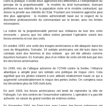
Dans la pratique, il existe deux approches très différentes à l’interprétation du
principe de la proportionnalité : le modèle du droit humanitaire, donnant
préférence aux intérêts de la population civile et le modèle contractuel, qui
donne la priorité aux intérêts de l’Etat. Pourtant une troisième approche peut
être plus appropriée : le modèle administratif, basé sur le respect de la
discrétion professionnelle du commandant sur le terrain, avec les limites
nécessaires.
La notion de la proportionnalité permet aux militaires de tuer des civils
innocents – pourvu que les cibles visées pendant l’opération soient des
forces ennemis et non des civils.
En octobre 1993, une unité des troupes américaines a été attaquée dans les
rues de Mogadishu, Somalie. 18 soldats américains ont été tués dans les
combats dont des femmes et des enfants qui ont été utilisés comme
boucliers humains. En Somalie, plus d’un millier de civils ont été tués par des
tirs des forces américaines.
En 1999, lors de l’attaque aérienne de l’OTAN contre la Serbie, l’Alliance
atlantique a adopté pour ses soldats une politique de risque zéro. Cela
signifiait que les pilotes volaient à une altitude relativement haute ce qui a
augmenté considérablement le risque des pertes civiles. On comptera sous
les décombres plus de 500 civils tués.
En avril 2004, les forces américaines ont tenté de reprendre la ville de
Falloujah, l’un des centres de l’insurrection irakienne. L’opération n’a pas été
achevée en raison du grand nombre de victimes civiles.
En Novembre 2004, les Etats-Unis avec l’appui des forces irakiennes ont