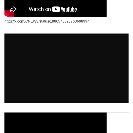
https://x.com/CNEWS/status/1880576893763698994