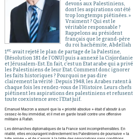
devons aux Palestiniens,
dont les aspirations ont été
trop longtemps piétinées. »
Vraiment ? Qui est le
véritable responsable ?
Rappelons au président
français que le grand-père
du roi hachémite, Abdellah
er,
1
avait rejeté le plan de partage de la Palestine,
(Résolution 181 de l’ONU) puis a annexé la Cisjordanie
et Jérusalem-Est. En fait, c’est un Etat arabe qui a privé
les Palestiniens de leur Etat. Comment donc ignorer
les faits historiques ? Pourquoi ne pas dire
clairement la vérité : Depuis 1948, les Arabes ratent à
chaque fois les rendez-vous de l’Histoire. Leurs chefs
piétinent les aspirations des palestiniens et refusent
toute coexistence avec l’Etat juif.
Emanuel Macron a assuré que la « priorité absolue » était d’aboutir à un
cessez-le-feu immédiat, et il met en garde Israël contre une offensive
militaire à Rafah.
Les démarches diplomatiques de la France sont incompréhensibles. En
réalité, elles encouragent indirectement les Palestiniens de poursuive « la
lutte armée » et de s’assoir à la table des négociations sans conditions