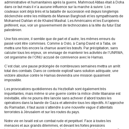
administrative et humanitaires après la guerre, Mahmoud Abbas était à Doha
dans ce but mais il n’a aucune influence sur la marche à suivre. Les
couteaux sont déjà tirés et la bataille de succession est depuis longtemps
déclenchée entre les militants de Marwan Barghouti et les sympathisants de
Mohamed Dahlan et de Khaled Mashal. Les Américains et les Européens
préfèrent, eux, voir un gouvernement de technocrates à la tête du futur Etat
palestinien.
Une fois encore, il semble que de part et d’autre, les mêmes erreurs du
passé vont être commises. Comme à Oslo, à Camp David et à Taba, on
mettra une fois encore la charrue avant les bœufs. Par précipitation, sans
calculer tous les enjeux, on envisage de maintenir les activités de l’UNRWA,
cet organisme de l’ONU accusé de connivence avec le Hamas.
C’est clair, une pause prolongée de nombreuses semaines mettra un arrêt
total des combats. Dans ce contexte explosif sans solution adéquate, une
victoire absolue contre le Hamas deviendra une mission quasiment
impossible.
Les provocations quotidiennes du Hezbollah sont également très
inquiétantes, mais même si une guerre contre la milice chiite libanaise est
inévitable, elle ne pourra être lancée sans achever d’abord toutes les
opérations dans la bande de Gaza et atteindre tous les objectifs. A l’approche
du Ramadan, il faut aussi s’attendre à une nouvelle vague d’attentats
terroristes à Jérusalem et sur les routes du pays.
Notre vie en Israël est un combat rude et perpétuel. Face à toutes les
menaces et aux grands dilemmes, et devant les fortes pressions