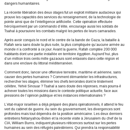
dangers humanitaires.
La récente libération des deux otages fut un exploit militaire audacieux qui
prouve les capacités des services du renseignement, de la technologie de
pointe ainsi que de l’intelligence artificielle. Cette opération effectuée
héroïquement par un commando d’élite, encourage aussi les soldats de
Tsahal à poursuivre les combats malgré les pertes de leurs camarades.
Après avoir conquis le nord et le centre de la bande de Gaza, la bataille à
Rafah sera sans doute la plus rude, la plus compliquée qu’aucune armée au
monde n’a confronté à ce jour. Avant la guerre, Rafah comptée 200 000
habitants dont une partie installée en territoire égyptien. Aujourd’hui, plus
d’un million trois cents mille gazaouis sont entassés dans cette région et
dans une enclave du littoral méditerranéen.
Comment donc, lancer une offensive terrestre, maritime et aérienne, sans
causer des pertes humaines ? Comment démanteler les infrastructures,
rechercher les otages, éliminer les chefs terroristes dont le tristement
célèbre, Yehié Sinouar ? Tsahal a sans doute des réponses, mais pourra-il
achever toutes les missions dans le contexte politique actuelle, face aux
pressions de l’opinion publique et les instances internationales ?
L’état-major israélien a déjà préparé des plans opérationnels, il attend le feu
vert du cabinet de guerre. Au sein du gouvernement, les divergences sont
profondes mais tout dépendra de la position américaine. Les deux derniers
entretiens Nétanyahou-Biden et la récente visite à Jérusalem du chef de la
CIA, William Burns, indiquent plusieurs réticences surtout sur les pertes
humaines au sein des réfugiés palestiniens. Qui prendra la responsabilité