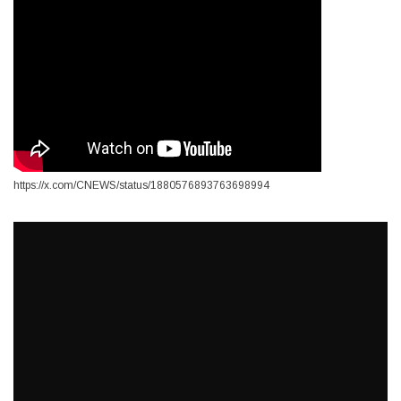
https://x.com/CNEWS/status/1880576893763698994