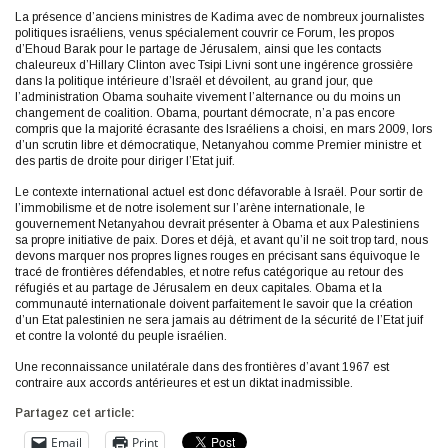
La présence d’anciens ministres de Kadima avec de nombreux journalistes
politiques israéliens, venus spécialement couvrir ce Forum, les propos
d’Ehoud Barak pour le partage de Jérusalem, ainsi que les contacts
chaleureux d’Hillary Clinton avec Tsipi Livni sont une ingérence grossière
dans la politique intérieure d’Israël et dévoilent, au grand jour, que
l’administration Obama souhaite vivement l’alternance ou du moins un
changement de coalition. Obama, pourtant démocrate, n’a pas encore
compris que la majorité écrasante des Israéliens a choisi, en mars 2009, lors
d’un scrutin libre et démocratique, Netanyahou comme Premier ministre et
des partis de droite pour diriger l’Etat juif.
Le contexte international actuel est donc défavorable à Israël. Pour sortir de
l’immobilisme et de notre isolement sur l’arène internationale, le
gouvernement Netanyahou devrait présenter à Obama et aux Palestiniens
sa propre initiative de paix. Dores et déjà, et avant qu’il ne soit trop tard, nous
devons marquer nos propres lignes rouges en précisant sans équivoque le
tracé de frontières défendables, et notre refus catégorique au retour des
réfugiés et au partage de Jérusalem en deux capitales. Obama et la
communauté internationale doivent parfaitement le savoir que la création
d’un Etat palestinien ne sera jamais au détriment de la sécurité de l’Etat juif
et contre la volonté du peuple israélien.
Une reconnaissance unilatérale dans des frontières d’avant 1967 est
contraire aux accords antérieures et est un diktat inadmissible.
Partagez cet article:
Email
Print