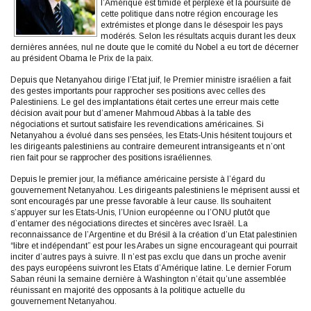
l’Amérique est timide et perplexe et la poursuite de
cette politique dans notre région encourage les
extrémistes et plonge dans le désespoir les pays
modérés. Selon les résultats acquis durant les deux
dernières années, nul ne doute que le comité du Nobel a eu tort de décerner
au président Obama le Prix de la paix.
Depuis que Netanyahou dirige l’Etat juif, le Premier ministre israélien a fait
des gestes importants pour rapprocher ses positions avec celles des
Palestiniens. Le gel des implantations était certes une erreur mais cette
décision avait pour but d’amener Mahmoud Abbas à la table des
négociations et surtout satisfaire les revendications américaines. Si
Netanyahou a évolué dans ses pensées, les Etats-Unis hésitent toujours et
les dirigeants palestiniens au contraire demeurent intransigeants et n’ont
rien fait pour se rapprocher des positions israéliennes.
Depuis le premier jour, la méfiance américaine persiste à l’égard du
gouvernement Netanyahou. Les dirigeants palestiniens le méprisent aussi et
sont encouragés par une presse favorable à leur cause. Ils souhaitent
s’appuyer sur les Etats-Unis, l’Union européenne ou l’ONU plutôt que
d’entamer des négociations directes et sincères avec Israël. La
reconnaissance de l’Argentine et du Brésil à la création d’un Etat palestinien
“libre et indépendant” est pour les Arabes un signe encourageant qui pourrait
inciter d’autres pays à suivre. Il n’est pas exclu que dans un proche avenir
des pays européens suivront les Etats d’Amérique latine. Le dernier Forum
Saban réuni la semaine dernière à Washington n’était qu’une assemblée
réunissant en majorité des opposants à la politique actuelle du
gouvernement Netanyahou.