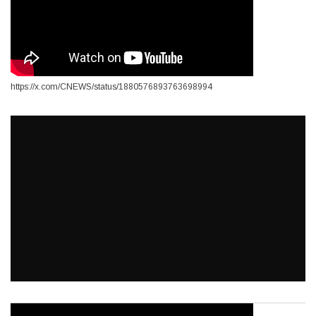
https://x.com/CNEWS/status/1880576893763698994