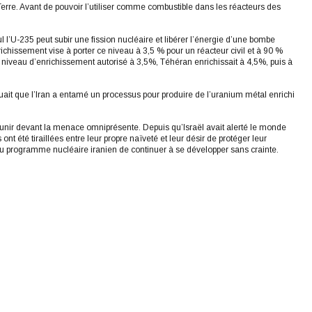
Terre. Avant de pouvoir l’utiliser comme combustible dans les réacteurs des
 l’U-235 peut subir une fission nucléaire et libérer l’énergie d’une bombe
chissement vise à porter ce niveau à 3,5 % pour un réacteur civil et à 90 %
e niveau d’enrichissement autorisé à 3,5%, Téhéran enrichissait à 4,5%, puis à
ulguait que l’Iran a entamé un processus pour produire de l’uranium métal enrichi
 s’unir devant la menace omniprésente. Depuis qu’Israël avait alerté le monde
ont été tiraillées entre leur propre naïveté et leur désir de protéger leur
u programme nucléaire iranien de continuer à se développer sans crainte.