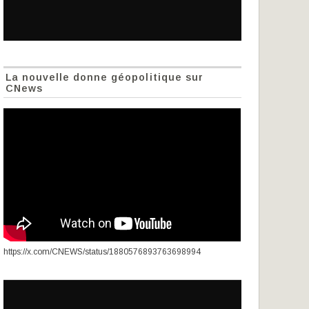
La nouvelle donne géopolitique sur
CNews
https://x.com/CNEWS/status/1880576893763698994