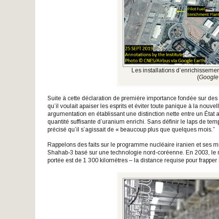
Les installations d’enrichissem
(
Google
Suite à cette déclaration de première importance fondée sur des in
qu’il voulait apaiser les esprits et éviter toute panique à la nouve
argumentation en établissant une distinction nette entre un État
quantité suffisante d’uranium enrichi. Sans définir le laps de te
précisé qu’il s’agissait de « beaucoup plus que quelques mois.”
Rappelons des faits sur le programme nucléaire iranien et ses miss
Shahab-3 basé sur une technologie nord-coréenne. En 2003, le m
portée est de 1 300 kilomètres – la distance requise pour frapper Is