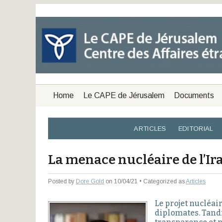
Home
Le CAPE de Jérusalem
Documents
ARTICLES
EDITORIAL
La menace nucléaire de l’I
Posted by
Dore Gold
on 10/04/21 • Categorized as
Articles
Le projet nucléai
diplomates. Tandi