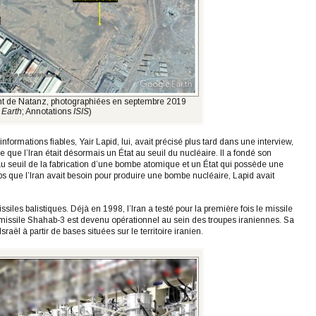
ent de Natanz, photographiées en septembre 2019
 Earth
; Annotations
ISIS
)
formations fiables, Yair Lapid, lui, avait précisé plus tard dans une interview,
lle que l’Iran était désormais un État au seuil du nucléaire. Il a fondé son
 au seuil de la fabrication d’une bombe atomique et un État qui possède une
mps que l’Iran avait besoin pour produire une bombe nucléaire, Lapid avait
iles balistiques. Déjà en 1998, l’Iran a testé pour la première fois le missile
issile Shahab-3 est devenu opérationnel au sein des troupes iraniennes. Sa
raël à partir de bases situées sur le territoire iranien.