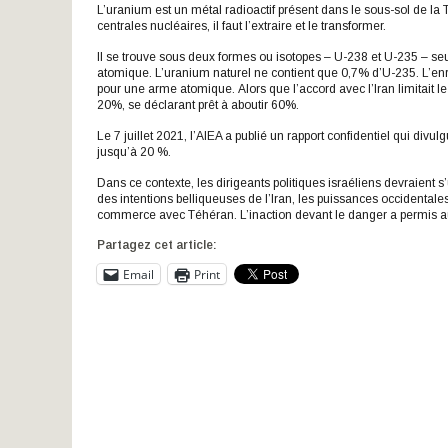
L’uranium est un métal radioactif présent dans le sous-sol de la 
centrales nucléaires, il faut l’extraire et le transformer.
Il se trouve sous deux formes ou isotopes – U-238 et U-235 – seul
atomique. L’uranium naturel ne contient que 0,7% d’U-235. L’enri
pour une arme atomique. Alors que l’accord avec l’Iran limitait l
20%, se déclarant prêt à aboutir 60%.
Le 7 juillet 2021, l’AIEA a publié un rapport confidentiel qui div
jusqu’à 20 %.
Dans ce contexte, les dirigeants politiques israéliens devraient
des intentions belliqueuses de l’Iran, les puissances occidentales 
commerce avec Téhéran. L’inaction devant le danger a permis a
Partagez cet article:
Email
Print