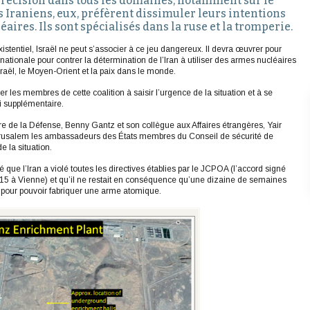
précision dans tous les domaines, notamment sur le
es Iraniens, eux, préfèrent dissimuler leurs intentions
léaires. Ils sont spécialisés dans la ruse et la tromperie.
xistentiel, Israël ne peut s’associer à ce jeu dangereux. Il devra œuvrer pour
rnationale pour contrer la détermination de l’Iran à utiliser des armes nucléaires
raël, le Moyen-Orient et la paix dans le monde.
er les membres de cette coalition à saisir l’urgence de la situation et à se
ai supplémentaire.
re de la Défense, Benny Gantz et son collègue aux Affaires étrangères, Yair
Jérusalem les ambassadeurs des États membres du Conseil de sécurité de
e la situation.
 que l’Iran a violé toutes les directives établies par le JCPOA (l’accord signé
 2015 à Vienne) et qu’il ne restait en conséquence qu’une dizaine de semaines
s pour pouvoir fabriquer une arme atomique.