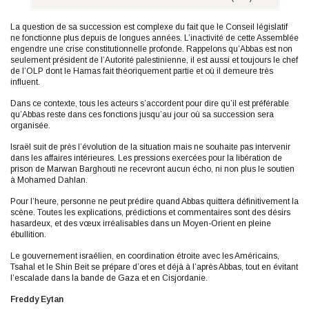
La question de sa succession est complexe du fait que le Conseil législatif
ne fonctionne plus depuis de longues années. L’inactivité de cette Assemblée
engendre une crise constitutionnelle profonde. Rappelons qu’Abbas est non
seulement président de l’Autorité palestinienne, il est aussi et toujours le chef
de l’OLP dont le Hamas fait théoriquement partie et où il demeure très
influent.
Dans ce contexte, tous les acteurs s’accordent pour dire qu’il est préférable
qu’Abbas reste dans ces fonctions jusqu’au jour où sa succession sera
organisée.
Israël suit de près l’évolution de la situation mais ne souhaite pas intervenir
dans les affaires intérieures. Les pressions exercées pour la libération de
prison de Marwan Barghouti ne recevront aucun écho, ni non plus le soutien
à Mohamed Dahlan.
Pour l’heure, personne ne peut prédire quand Abbas quittera définitivement la
scène. Toutes les explications, prédictions et commentaires sont des désirs
hasardeux, et des vœux irréalisables dans un Moyen-Orient en pleine
ébullition.
Le gouvernement israélien, en coordination étroite avec les Américains,
Tsahal et le Shin Beit se prépare d’ores et déjà à l’après Abbas, tout en évitant
l’escalade dans la bande de Gaza et en Cisjordanie.
Freddy Eytan