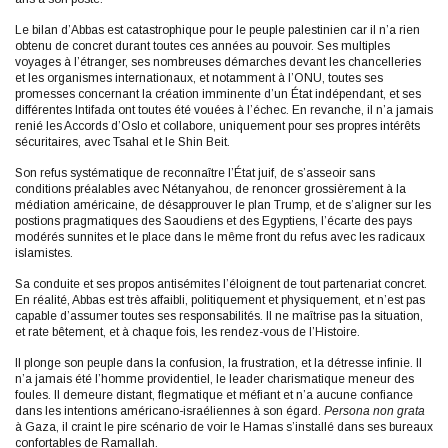
Le bilan d’Abbas est catastrophique pour le peuple palestinien car il n’a rien
obtenu de concret durant toutes ces années au pouvoir. Ses multiples
voyages à l’étranger, ses nombreuses démarches devant les chancelleries
et les organismes internationaux, et notamment à l’ONU, toutes ses
promesses concernant la création imminente d’un État indépendant, et ses
différentes Intifada ont toutes été vouées à l’échec. En revanche, il n’a jamais
renié les Accords d’Oslo et collabore, uniquement pour ses propres intérêts
sécuritaires, avec Tsahal et le Shin Beit.
Son refus systématique de reconnaître l’État juif, de s’asseoir sans
conditions préalables avec Nétanyahou, de renoncer grossièrement à la
médiation américaine, de désapprouver le plan Trump, et de s’aligner sur les
postions pragmatiques des Saoudiens et des Egyptiens, l’écarte des pays
modérés sunnites et le place dans le même front du refus avec les radicaux
islamistes.
Sa conduite et ses propos antisémites l’éloignent de tout partenariat concret.
En réalité, Abbas est très affaibli, politiquement et physiquement, et n’est pas
capable d’assumer toutes ses responsabilités. Il ne maîtrise pas la situation,
et rate bêtement, et à chaque fois, les rendez-vous de l’Histoire.
Il plonge son peuple dans la confusion, la frustration, et la détresse infinie. Il
n’a jamais été l’homme providentiel, le leader charismatique meneur des
foules. Il demeure distant, flegmatique et méfiant et n’a aucune confiance
dans les intentions américano-israéliennes à son égard.
Persona non grata
à Gaza, il craint le pire scénario de voir le Hamas s’installé dans ses bureaux
confortables de Ramallah.