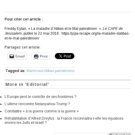
Pour citer cet article :
Freddy Eytan, « La maladie d’Abbas et le Mal palestinien »,
Le CAPE de
Jérusalem
, publié le 22 mai 2018 : https://jcpa-lecape.org/la-maladie-dabbas-
et-le-mal-palestinien/
Partagez cet article:
Email
Print
Tagged as:
Mahmoud Abbas palestiniens
More in 'Editorial'
L’Europe perd le contrôle de ses frontières ?
L’ultime rencontre Netanyahou-Trump ?
Combattre « à la guerre comme à la guerre »
Réhabilitation d’Alfred Dreyfus : la France reconnaitra-t-elle les injustices
envers les Juifs et Israël ?
Recherche: