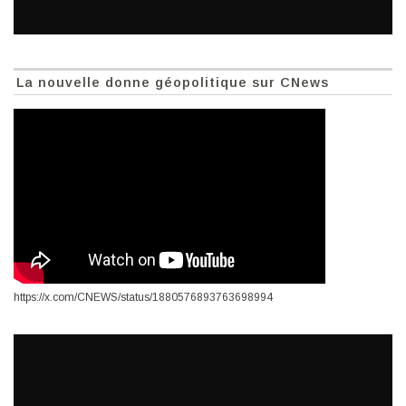
La nouvelle donne géopolitique sur CNews
https://x.com/CNEWS/status/1880576893763698994