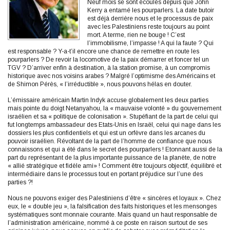
Neuf mois se sont écoulés depuis que John
Kerry a entamé les pourparlers. La date butoir
est déjà derrière nous et le processus de paix
avec les Palestiniens reste toujours au point
mort. A terme, rien ne bouge ! C’est
l’immobilisme, l’impasse ! A qui la faute ? Qui
est responsable ? Y-a-t’il encore une chance de remettre en route les
pourparlers ? De revoir la locomotive de la paix démarrer et foncer tel un
TGV ? D’arriver enfin à destination, à la station promise, à un compromis
historique avec nos voisins arabes ? Malgré l’optimisme des Américains et
de Shimon Pérès, « l’irréductible », nous pouvons hélas en douter.
L’émissaire américain Martin Indyk accuse globalement les deux parties
mais pointe du doigt Netanyahou, la « mauvaise volonté » du gouvernement
israélien et sa « politique de colonisation ». Stupéfiant de la part de celui qui
fut longtemps ambassadeur des Etats-Unis en Israël, celui qui nage dans les
dossiers les plus confidentiels et qui est un orfèvre dans les arcanes du
pouvoir israélien. Révoltant de la part de l’homme de confiance que nous
connaissons et qui a été dans le secret des pourparlers ! Etonnant aussi de la
part du représentant de la plus importante puissance de la planète, de notre
« allié stratégique et fidèle ami» ! Comment être toujours objectif, équilibré et
intermédiaire dans le processus tout en portant préjudice sur l’une des
parties ?!
Nous ne pouvons exiger des Palestiniens d’être « sincères et loyaux ». Chez
eux, le « double jeu », la falsification des faits historiques et les mensonges
systématiques sont monnaie courante. Mais quand un haut responsable de
l’administration américaine, nommé à ce poste en raison surtout de ses