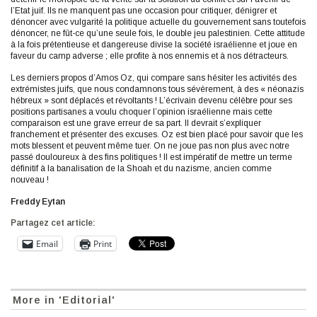
l’Etat juif. Ils ne manquent pas une occasion pour critiquer, dénigrer et
dénoncer avec vulgarité la politique actuelle du gouvernement sans toutefois
dénoncer, ne fût-ce qu’une seule fois, le double jeu palestinien. Cette attitude
à la fois prétentieuse et dangereuse divise la société israélienne et joue en
faveur du camp adverse ; elle profite à nos ennemis et à nos détracteurs.
Les derniers propos d’Amos Oz, qui compare sans hésiter les activités des
extrémistes juifs, que nous condamnons tous sévèrement, à des « néonazis
hébreux » sont déplacés et révoltants ! L’écrivain devenu célèbre pour ses
positions partisanes a voulu choquer l’opinion israélienne mais cette
comparaison est une grave erreur de sa part. Il devrait s’expliquer
franchement et présenter des excuses. Oz est bien placé pour savoir que les
mots blessent et peuvent même tuer. On ne joue pas non plus avec notre
passé douloureux à des fins politiques ! Il est impératif de mettre un terme
définitif à la banalisation de la Shoah et du nazisme, ancien comme
nouveau !
Freddy Eytan
Partagez cet article:
Email
Print
More in 'Editorial'