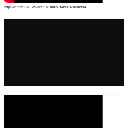
https://x.com/CNEWS/status/1880576893763698994