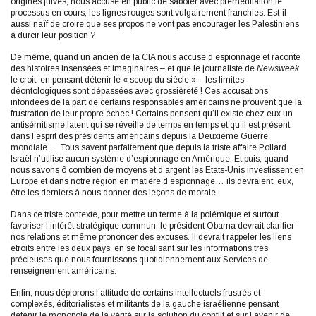
origines juives, nous accuse en public de saboter avec préméditation le
processus en cours, les lignes rouges sont vulgairement franchies. Est-il
aussi naïf de croire que ses propos ne vont pas encourager les Palestiniens
à durcir leur position ?
De même, quand un ancien de la CIA nous accuse d’espionnage et raconte
des histoires insensées et imaginaires – et que le journaliste de
Newsweek
le croit, en pensant détenir le « scoop du siècle » – les limites
déontologiques sont dépassées avec grossièreté ! Ces accusations
infondées de la part de certains responsables américains ne prouvent que la
frustration de leur propre échec ! Certains pensent qu’il existe chez eux un
antisémitisme latent qui se réveille de temps en temps et qu’il est présent
dans l’esprit des présidents américains depuis la Deuxième Guerre
mondiale… Tous savent parfaitement que depuis la triste affaire Pollard
Israël n’utilise aucun système d’espionnage en Amérique. Et puis, quand
nous savons ô combien de moyens et d’argent les Etats-Unis investissent en
Europe et dans notre région en matière d’espionnage… ils devraient, eux,
être les derniers à nous donner des leçons de morale.
Dans ce triste contexte, pour mettre un terme à la polémique et surtout
favoriser l’intérêt stratégique commun, le président Obama devrait clarifier
nos relations et même prononcer des excuses. Il devrait rappeler les liens
étroits entre les deux pays, en se focalisant sur les informations très
précieuses que nous fournissons quotidiennement aux Services de
renseignement américains.
Enfin, nous déplorons l’attitude de certains intellectuels frustrés et
complexés, éditorialistes et militants de la gauche israélienne pensant
détenir le monopole de la vérité sur la solution du conflit et sur l’avenir de