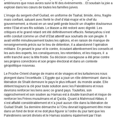
antérieures que nous avons suivi le fil des événements…Et soudain la joie a
explosé dans les cœurs de toutes les familles juives.
L’image du sergent-chef Guilad, en uniforme de Tsahal, timide, ému, fragile
mais confiant, saluant avec fierté le chef d’état-major et le chef du
gouvernement, a réussi en un seul petit geste bouclé un chapitre douloureux
entre l’Etat et ses fils soldats. Le blason a été redoré avec dignité. Les
critiques et le grand retard ont été définitivement effacés. Netanyahou s’est
enfin conduit comme un chef d’Etat attentif aux souhaits de son peuple. Il
avait vérifié minutieusement toutes les options, et en raison de manque de
renseignements précis sur le lieu de détention, il a abandonné l’opération
militaire. En pesant le pour et le contre, écoutant attentivement les conseils et
les avis des experts, les conséquences, les retombées, et les risques, il a
enfin tranché avec la tête froide. Sa décision courageuse a été prise contre
ses propres convictions et son propre électorat et dans un contexte
géopolitique nouveau.
Le Proche-Orient change de mains et de visages et les turbulences nous
plongent dans l’incertitude. L’Egypte qui a joué un rôle déterminant dans la
libération de Shalit demeure le pays le plus influant du monde arabe. Elle
détient toujours la clé pour toute solution avec les Palestiniens et nous
devrions renforcer les liens avec ce grand pays. Toutefois, son
rapprochement et son soutien au Hamas est à double tranchant et risque de
renforcer les Frères musulmans et al Qaïda. Quant à Mahmoud Abbas, il
s’est affaibli considérablement et n’a joué aucun rôle dans la libération de
Guilad Shalit. Sa dernière démarche à l’Onu devrait logiquement être mise
dans un fond de tiroir et ne doit plus figurer à l’ordre du jour tant que les
Palestiniens seront divisés et le Hamas soutenu également par l’Iran