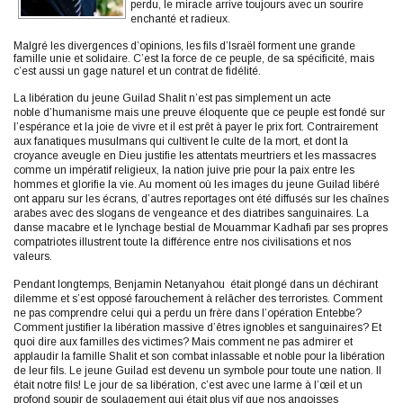
perdu, le miracle arrive toujours avec un sourire
enchanté et radieux.
Malgré les divergences d’opinions, les fils d’Israël forment une grande
famille unie et solidaire. C’est la force de ce peuple, de sa spécificité, mais
c’est aussi un gage naturel et un contrat de fidélité.
La libération du jeune Guilad Shalit n’est pas simplement un acte
noble d’humanisme mais une preuve éloquente que ce peuple est fondé sur
l’espérance et la joie de vivre et il est prêt à payer le prix fort. Contrairement
aux fanatiques musulmans qui cultivent le culte de la mort, et dont la
croyance aveugle en Dieu justifie les attentats meurtriers et les massacres
comme un impératif religieux, la nation juive prie pour la paix entre les
hommes et glorifie la vie. Au moment où les images du jeune Guilad libéré
ont apparu sur les écrans, d’autres reportages ont été diffusés sur les chaînes
arabes avec des slogans de vengeance et des diatribes sanguinaires. La
danse macabre et le lynchage bestial de Mouammar Kadhafi par ses propres
compatriotes illustrent toute la différence entre nos civilisations et nos
valeurs.
Pendant longtemps, Benjamin Netanyahou était plongé dans un déchirant
dilemme et s’est opposé farouchement à relâcher des terroristes. Comment
ne pas comprendre celui qui a perdu un frère dans l’opération Entebbe?
Comment justifier la libération massive d’êtres ignobles et sanguinaires? Et
quoi dire aux familles des victimes? Mais comment ne pas admirer et
applaudir la famille Shalit et son combat inlassable et noble pour la libération
de leur fils. Le jeune Guilad est devenu un symbole pour toute une nation. Il
était notre fils! Le jour de sa libération, c’est avec une larme à l’œil et un
profond soupir de soulagement qui était plus vif que nos angoisses