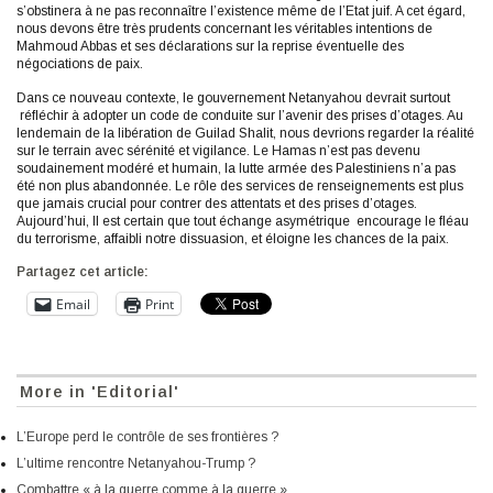
s’obstinera à ne pas reconnaître l’existence même de l’Etat juif. A cet égard,
nous devons être très prudents concernant les véritables intentions de
Mahmoud Abbas et ses déclarations sur la reprise éventuelle des
négociations de paix.
Dans ce nouveau contexte, le gouvernement Netanyahou devrait surtout
réfléchir à adopter un code de conduite sur l’avenir des prises d’otages. Au
lendemain de la libération de Guilad Shalit, nous devrions regarder la réalité
sur le terrain avec sérénité et vigilance. Le Hamas n’est pas devenu
soudainement modéré et humain, la lutte armée des Palestiniens n’a pas
été non plus abandonnée. Le rôle des services de renseignements est plus
que jamais crucial pour contrer des attentats et des prises d’otages.
Aujourd’hui, Il est certain que tout échange asymétrique encourage le fléau
du terrorisme, affaibli notre dissuasion, et éloigne les chances de la paix.
Partagez cet article:
Email
Print
More in 'Editorial'
L’Europe perd le contrôle de ses frontières ?
L’ultime rencontre Netanyahou-Trump ?
Combattre « à la guerre comme à la guerre »