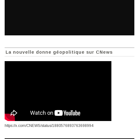
La nouvelle donne géopolitique sur CNews
https://x.com/CNEWS/status/1880576893763698994